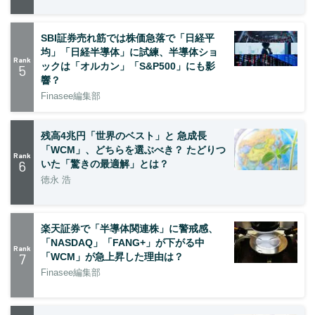
SBI証券売れ筋では株価急落で「日経平
均」「日経半導体」に試練、半導体ショ
Rank
ックは「オルカン」「S&P500」にも影
5
響？
Finasee編集部
残高4兆円「世界のベスト」と 急成長
「WCM」、どちらを選ぶべき？ たどりつ
Rank
6
いた「驚きの最適解」とは？
徳永 浩
楽天証券で「半導体関連株」に警戒感、
「NASDAQ」「FANG+」が下がる中
Rank
7
「WCM」が急上昇した理由は？
Finasee編集部