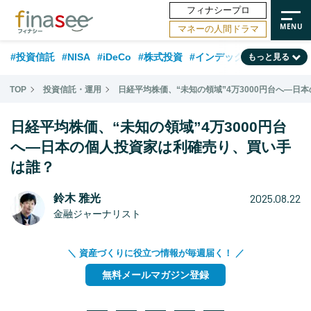
フィナシープロ
マネーの人間ドラマ
#投資信託
#NISA
#iDeCo
#株式投資
#インデックスファンド
もっと見る
#相談事例
#相続・贈与
#FP
#新NISA
#ランキング
#トレンド
TOP
投資信託・運用
日経平均株価、“未知の領域”4万3000円台へ―
#日本株
#公的年金
#30代
#40代
#50代
#金融用語解説
日経平均株価、“未知の領域”4万3000円台
#資産運用業界
#老後
#海外事情
#積立投資
へ―日本の個人投資家は利確売り、買い手
は誰？
#フィナンシャル・ウェルビーイング
#データ・調査
#国内株式型
#60代
2025.08.22
鈴木 雅光
金融ジャーナリスト
＼ 資産づくりに役立つ情報が毎週届く！ ／
無料メールマガジン登録