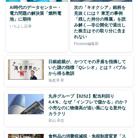
AI時代のデータセンター・
次の「キオクシア」銘柄を
電力問題の解決策「燃料電
見抜くには？ 東芝の事例
池」に期待
「残した持分の帰属」を読
み解く—非公開化で退出し
いちよし証券
た株主はその取り分に含ま
れない
Finasee編集部
日銀総裁が、かつてその矛盾を指摘して
いた謎の指標「Qレシオ」とは？ バブル
から得る教訓
海老澤 界
丸井グループ【8252】配当利回り
4.4％、なぜ「インフレで儲かる」のか？
小売なのに物価高が追い風になる意外な
カラクリ
若山 卓也
食料品の消費税減税・免税制度変更「ス