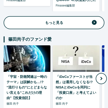
Finasee編集部
Finasee編集部
F
もっと見る
篠田尚子のファンド愛
「宇宙・防衛関連は一時の
「iDeCoファーストが当
【
テーマ」は誤解かも…!?
然」は通用しなくなる!?
“流行りもの”にとどまらな
NISAとiDeCoを同列に
い言える“これだけの理
「投資口座」と考えてよい
由”【投資信託】
のか
篠田 尚子
篠田 尚子
篠