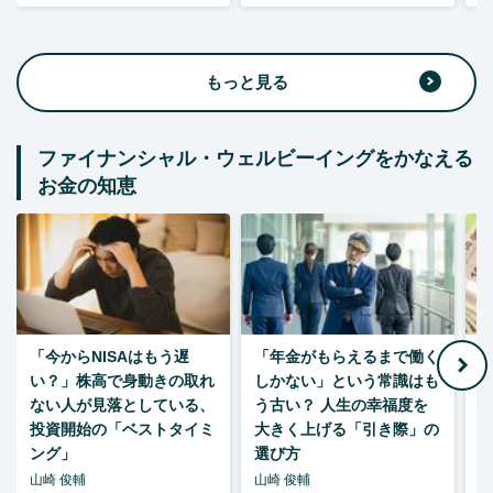
もっと見る
ファイナンシャル・ウェルビーイングをかなえる
お金の知恵
「今からNISAはもう遅
「年金がもらえるまで働く
老
い？」株高で身動きの取れ
しかない」という常識はも
ない人が見落としている、
う古い？ 人生の幸福度を
投資開始の「ベストタイミ
大きく上げる「引き際」の
ング」
選び方
山崎 俊輔
山崎 俊輔
山