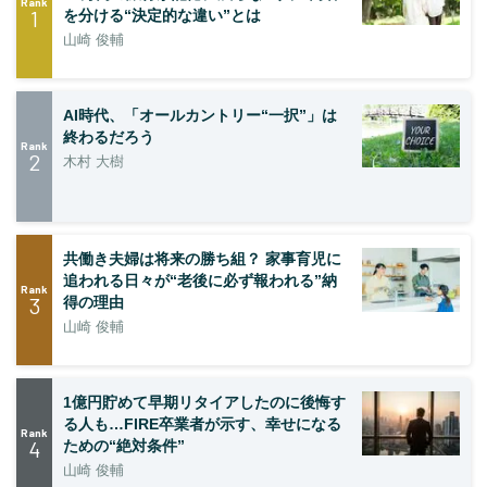
Rank
1
を分ける“決定的な違い”とは
山崎 俊輔
AI時代、「オールカントリー“一択”」は
終わるだろう
Rank
2
木村 大樹
共働き夫婦は将来の勝ち組？ 家事育児に
追われる日々が“老後に必ず報われる”納
Rank
3
得の理由
山崎 俊輔
1億円貯めて早期リタイアしたのに後悔す
る人も…FIRE卒業者が示す、幸せになる
Rank
4
ための“絶対条件”
山崎 俊輔