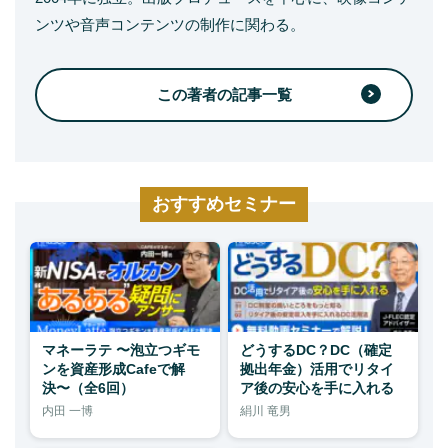
ンツや音声コンテンツの制作に関わる。
この著者の記事一覧
おすすめセミナー
マネーラテ 〜泡立つギモ
どうするDC？DC（確定
ンを資産形成Cafeで解
拠出年金）活用でリタイ
決〜（全6回）
ア後の安心を手に入れる
内田 一博
絹川 竜男