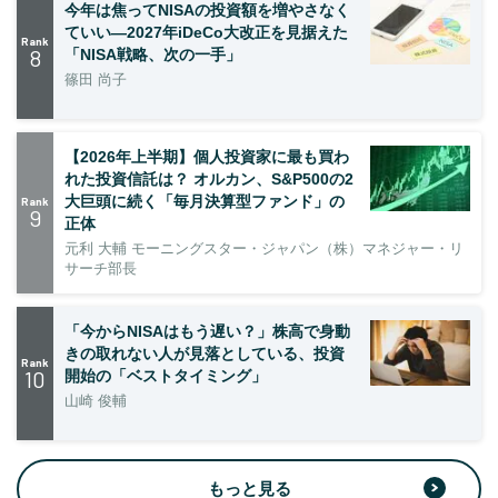
今年は焦ってNISAの投資額を増やさなく
ていい―2027年iDeCo大改正を見据えた
Rank
8
「NISA戦略、次の一手」
篠田 尚子
【2026年上半期】個人投資家に最も買わ
れた投資信託は？ オルカン、S&P500の2
大巨頭に続く「毎月決算型ファンド」の
Rank
9
正体
元利 大輔 モーニングスター・ジャパン（株）マネジャー・リ
サーチ部長
「今からNISAはもう遅い？」株高で身動
きの取れない人が見落としている、投資
Rank
10
開始の「ベストタイミング」
山崎 俊輔
もっと見る