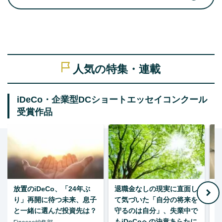
人気の特集・連載
iDeCo・企業型DCショートエッセイコンクール
受賞作品
放置のiDeCo、「24年ぶ
退職金なしの現実に直面し
り」再開に待つ未来、息子
て気づいた「自分の将来を
と一緒に選んだ投資先は？
守るのは自分」、失業中で
た
もiDeCoへの決意あらたに