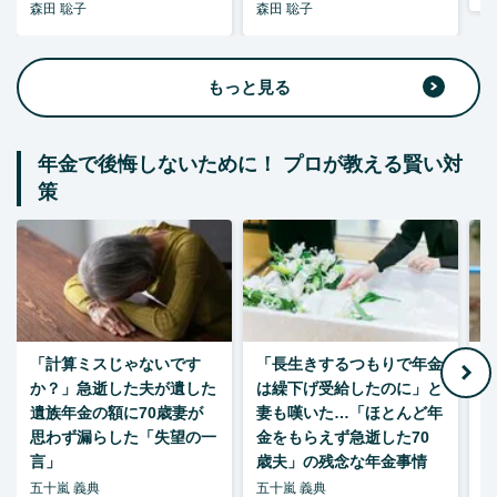
森田 聡子
森田 聡子
もっと見る
年金で後悔しないために！ プロが教える賢い対
策
「計算ミスじゃないです
「長生きするつもりで年金
「
か？」急逝した夫が遺した
は繰下げ受給したのに」と
た
遺族年金の額に70歳妻が
妻も嘆いた…「ほとんど年
思わず漏らした「失望の一
金をもらえず急逝した70
言」
歳夫」の残念な年金事情
五十嵐 義典
五十嵐 義典
五