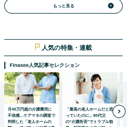
もっと見る
人気の特集・連載
Finasee人気記事セレクション
月40万円超の介護費用に
「最高の老人ホームだと思
不信感…ケアマネの調査で
っていたのに」80代父
判明した「老人ホームの
の“介護拒否”でトラブル勃
し