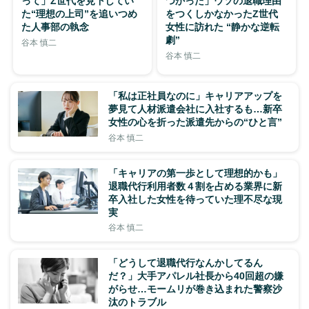
って」Z世代を見下してい
つかった」ウソの退職理由
た“理想の上司”を追いつめ
をつくしかなかったZ世代
た人事部の執念
女性に訪れた “静かな逆転
劇”
谷本 慎二
谷本 慎二
「私は正社員なのに」キャリアアップを
夢見て人材派遣会社に入社するも…新卒
女性の心を折った派遣先からの“ひと言”
谷本 慎二
「キャリアの第一歩として理想的かも」
退職代行利用者数４割を占める業界に新
卒入社した女性を待っていた理不尽な現
実
谷本 慎二
「どうして退職代行なんかしてるん
だ？」大手アパレル社長から40回超の嫌
がらせ…モームリが巻き込まれた警察沙
汰のトラブル