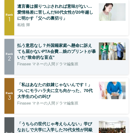
遺言書は握りつぶされれば意味がない…
愛情格差に苦しんだ60代女性が20年越し
Rank
1
に明かす「父への裏切り」
柘植 輝
払う意思なし？外国籍家庭へ懸命に訴え
ても届かないPTA会費…娘のプリントが暴
Rank
2
いた“致命的な盲点”
Finasee マネーの人間ドラマ編集班
「私はあなたの奴隷じゃないんです！」
ついにモラハラ夫に立ち向かった、70代
Rank
3
大学生の心の叫び
Finasee マネーの人間ドラマ編集班
「うちらの世代じゃ考えらんない」学び
なおしで大学に入学した70代女性が同級
Rank