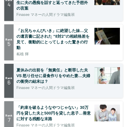
生に夫の愚痴を話すと返ってきた予想外
4
の言葉
Finasee マネーの人間ドラマ編集班
「お兄ちゃんびいき」に絶望した妹…父
の遺言書に記された “8対2”の相続格差を
Rank
見て、衝動的にとってしまった驚きの行
5
動
柘植 輝
夏休みの出前を「無責任」と断罪した夫
VS 怒り任せに昼食作りをやめた妻…夫婦
Rank
6
の衝突の結末は？
Finasee マネーの人間ドラマ編集班
「約束を破るようなやつじゃない」30万
円を貸した夫と500円を貸した息子…善意
Rank
7
に対する残酷な末路
Finasee マネーの人間ドラマ編集班