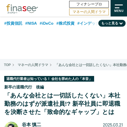
フィナシープロ
マネーの人間ドラマ
#投資信託
#NISA
#iDeCo
#株式投資
#インデックスファンド
もっと見る
#相談事例
#新NISA
#相続・贈与
#FP
#積立投資
#30代
#企業型DC
#退職金
#話題の企業
#日本株
#ランキング
#40代
#公的年金
#フィナンシャル・ウェルビーイング
#トレンド
TOP
マネーの人間ドラマ
「あんな会社とは一切話したくない」本社勤務
#50代
#データ・調査
#老後
#60代
#国内株式型
退職代行業者は知っている！ 会社を辞めた人の「本音」
新卒の退職代行 後編
「あんな会社とは一切話したくない」本社
勤務のはずが派遣社員!? 新卒社員に即退職
を決断させた「致命的なギャップ」とは
2025.03.21
谷本 慎二