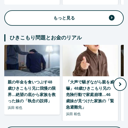
もっと見る
ひきこもり問題とお金のリアル
親の年金を食いつぶす48
「大声で騒ぎながら親を威
歳ひきこもり兄に我慢の限
嚇」48歳ひきこもり兄の
い
界…絶望の底から家族を救
危険行動で家庭崩壊…46
った妹の「執念の説得」
歳妹が見つけた家族の「緊
急避難先」
浜田 裕也
浜田 裕也
浜