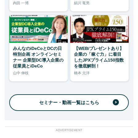
内田 一博
絹川 竜男
みんなのiDeCoとDCの日
【WEB/プレゼントあり】
特別企画 オンラインセミ
企業の「稼ぐ力」に着目
ナー 企業型DC導入企業の
したJPXプライム150指数
従業員とiDeCo
を徹底解剖！
山中 伸枝
橋本 元洋
セミナー・動画一覧はこちら
ADVERTISEMENT