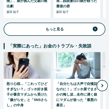
闇」、娘が挑んだ父親の救
発…顔面蒼白の娘が頼った
出劇
最後の砦
森田 聡子
森田 聡子
柘
もっと見る
「実際にあった」お金のトラブル・失敗談
怒り心頭…「これってひど
「自分たちは大声で自慢話
すぎない？」ゴッホ好き親
なのに！」ゴッホ展でまさ
1
子が暴言マダムから受けた
かの悔し涙…名作に湧く娘
「嫌がらせ」と「SNSさら
にマダムが放った「最悪の
し」の中身
暴言」
森