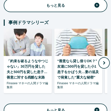
もっと見る
事例ドラマシリーズ
「約束を破るようなやつじ
“善意なら貸し借りOK？”
ゃない」30万円を貸した
友達に500円を貸した小1
夫と500円を貸した息子…
息子をかばう夫…妻の追及
P
善意に対する残酷な末路
で発覚した“重大な秘密”
暴
Finasee マネーの人間ドラマ編
Finasee マネーの人間ドラマ編
F
集班
集班
集
もっと見る