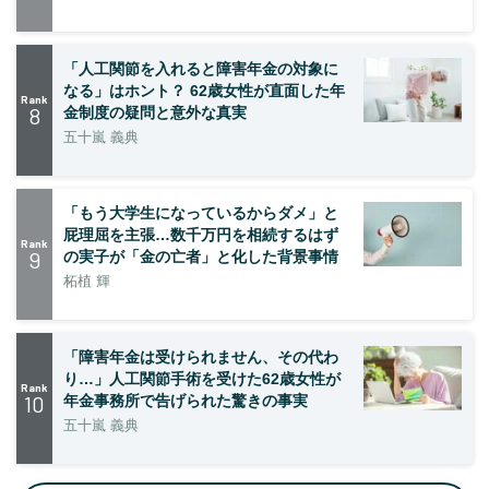
「人工関節を入れると障害年金の対象に
なる」はホント？ 62歳女性が直面した年
Rank
8
金制度の疑問と意外な真実
五十嵐 義典
「もう大学生になっているからダメ」と
屁理屈を主張…数千万円を相続するはず
Rank
9
の実子が「金の亡者」と化した背景事情
柘植 輝
「障害年金は受けられません、その代わ
り…」人工関節手術を受けた62歳女性が
Rank
10
年金事務所で告げられた驚きの事実
五十嵐 義典