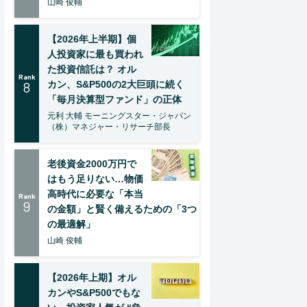
山崎 俊輔
【2026年上半期】個
人投資家に最も買われ
た投資信託は？ オル
Rank
8
カン、S&P500の2大巨頭に続く
「毎月決算型ファンド」の正体
元利 大輔 モーニングスター・ジャパン
（株）マネジャー・リサーチ部長
老後資金2000万円で
はもう足りない…物価
高時代に必要な「本当
Rank
9
の金額」と賢く備えるための「3つ
の最適解」
山崎 俊輔
【2026年上期】オル
カンやS&P500でもな