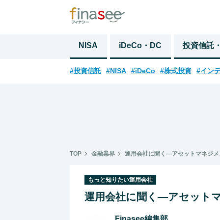
NISA
iDeCo・DC
投資信託
#投資信託
#NISA
#iDeCo
#株式投資
#イン
TOP
金融業界
運用会社に聞く―アセットマネジメン
もっと知りたい運用会社
運用会社に聞く―アセットマ
Finasee編集部