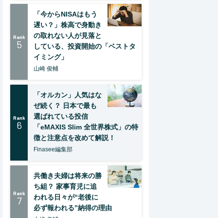
「今からNISAはもう
遅い？」株高で身動き
の取れない人が見落と
Rank
5
している、投資開始の「ベストタ
イミング」
山崎 俊輔
「オルカン」人気はな
ぜ続く？ 日本で最も
選ばれている投信
Rank
6
「eMAXIS Slim 全世界株式」の特
徴と注意点を改めて解説！
Finasee編集部
共働き夫婦は将来の勝
ち組？ 家事育児に追
Rank
われる日々が“老後に
7
必ず報われる”納得の理由