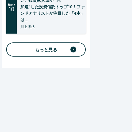
い、投資家人気が “急
Rank
加速”した投資信託トップ10！ファ
10
ンドアナリストが注目した「4本」
は…
川上 雅人
もっと見る