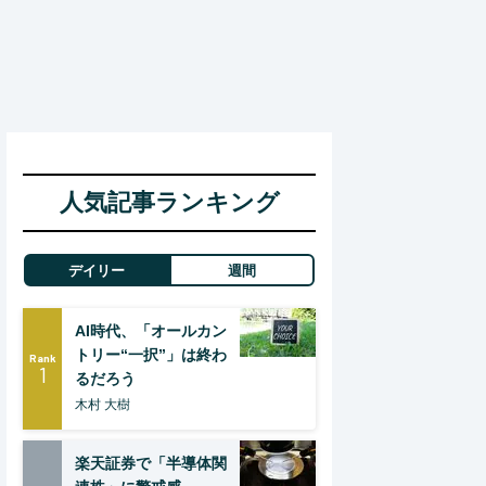
人気記事ランキング
デイリー
週間
AI時代、「オールカン
トリー“一択”」は終わ
Rank
1
るだろう
木村 大樹
楽天証券で「半導体関