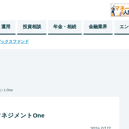
・運用
投資相談
年金・相続
金融業界
エン
デックスファンド
トOne
ネジメントOne
2024.07.17