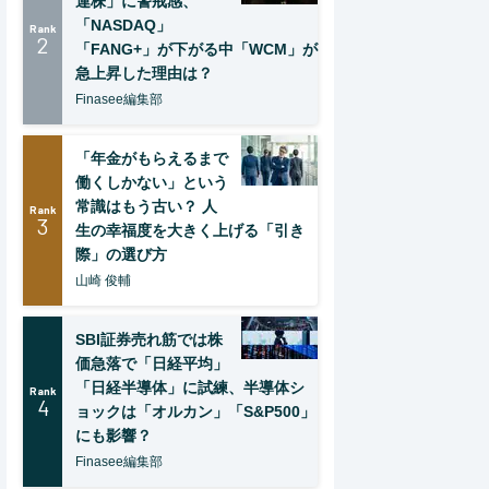
連株」に警戒感、
「NASDAQ」
Rank
2
「FANG+」が下がる中「WCM」が
急上昇した理由は？
Finasee編集部
「年金がもらえるまで
働くしかない」という
常識はもう古い？ 人
Rank
3
生の幸福度を大きく上げる「引き
際」の選び方
山崎 俊輔
SBI証券売れ筋では株
価急落で「日経平均」
「日経半導体」に試練、半導体シ
Rank
4
ョックは「オルカン」「S&P500」
にも影響？
Finasee編集部