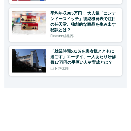
平均年収985万円！ 大人気「ニンテ
ンドースイッチ」後継機発表で注目
の任天堂、独創的な商品を生み出す
秘訣とは？
Finasee編集部
「就業時間の1％を患者様とともに
過ごす」エーザイ、一人あたり研修
費17万円の手厚い人材育成とは？
山下 耕太郎