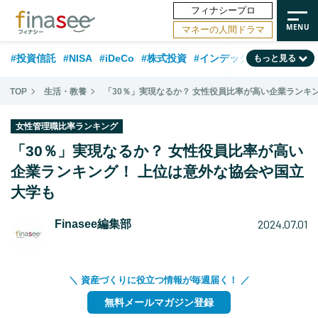
フィナシープロ
マネーの人間ドラマ
#投資信託
#NISA
#iDeCo
#株式投資
#インデックスファンド
もっと見る
#相談事例
#相続・贈与
#FP
#新NISA
#積立投資
#30代
TOP
生活・教養
「30％」実現なるか？ 女性役員比率が高い企業ランキ
#ランキング
#日本株
#公的年金
#40代
#トレンド
女性管理職比率ランキング
#フィナンシャル・ウェルビーイング
#企業型DC
#退職金
#50代
「30％」実現なるか？ 女性役員比率が高い
#老後
企業ランキング！ 上位は意外な協会や国立
#データ・調査
#金融用語解説
#話題の企業
#国内株式型
大学も
2024.07.01
Finasee編集部
＼ 資産づくりに役立つ情報が毎週届く！ ／
無料メールマガジン登録