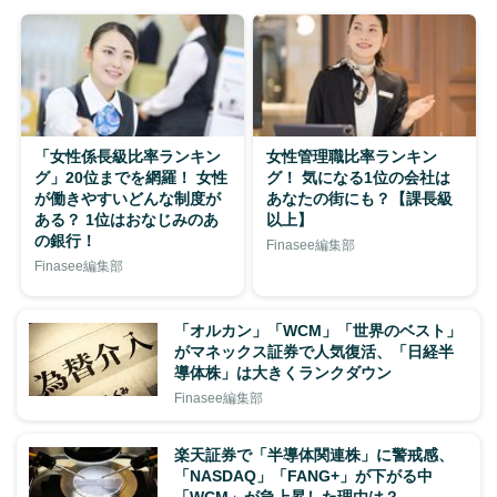
「女性係長級比率ランキン
女性管理職比率ランキン
グ」20位までを網羅！ 女性
グ！ 気になる1位の会社は
が働きやすいどんな制度が
あなたの街にも？【課長級
ある？ 1位はおなじみのあ
以上】
の銀行！
Finasee編集部
Finasee編集部
「オルカン」「WCM」「世界のベスト」
がマネックス証券で人気復活、「日経半
導体株」は大きくランクダウン
Finasee編集部
楽天証券で「半導体関連株」に警戒感、
「NASDAQ」「FANG+」が下がる中