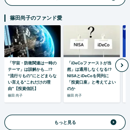
篠田尚子のファンド愛
「宇宙・防衛関連は一時の
「iDeCoファーストが当
【
テーマ」は誤解かも…!?
然」は通用しなくなる!?
“流行りもの”にとどまらな
NISAとiDeCoを同列に
い言える“これだけの理
「投資口座」と考えてよい
由”【投資信託】
のか
篠田 尚子
篠田 尚子
篠
もっと見る