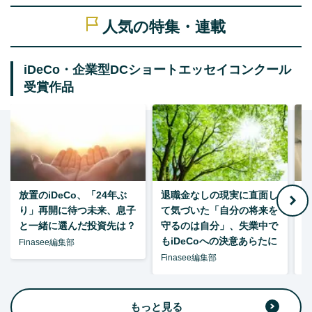
人気の特集・連載
iDeCo・企業型DCショートエッセイコンクール
受賞作品
放置のiDeCo、「24年ぶ
退職金なしの現実に直面し
り」再開に待つ未来、息子
て気づいた「自分の将来を
と一緒に選んだ投資先は？
守るのは自分」、失業中で
た
もiDeCoへの決意あらたに
Finasee編集部
Finasee編集部
F
もっと見る