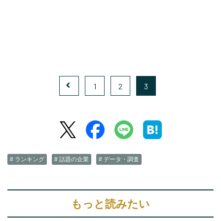
1
2
3
# ランキング
# 話題の企業
# データ・調査
もっと読みたい