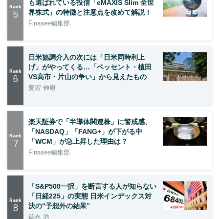
も選ばれている投信「eMAXIS Slim 全世
Rank
5
界株式」の特徴と注意点を改めて解説！
Finasee編集部
日米協調介入の次には「日米同時利上
げ」がやってくる…「ベッセント・植田
Rank
6
VS高市・片山の争い」から見えたもの
愛宕 伸康
楽天証券で「半導体関連株」に警戒感、
「NASDAQ」「FANG+」が下がる中
Rank
7
「WCM」が急上昇した理由は？
Finasee編集部
「S&P500一択」を断言する人が知らない
「日経225」の実態 日米インデックス対
Rank
8
決の“予想外の結果”
徳永 浩