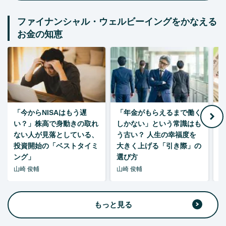
ファイナンシャル・ウェルビーイングをかなえる
お金の知恵
「今からNISAはもう遅
「年金がもらえるまで働く
老
い？」株高で身動きの取れ
しかない」という常識はも
ない人が見落としている、
う古い？ 人生の幸福度を
投資開始の「ベストタイミ
大きく上げる「引き際」の
ング」
選び方
山崎 俊輔
山崎 俊輔
山
もっと見る