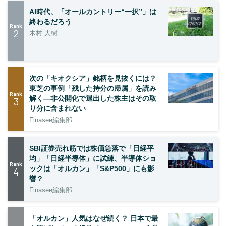
AI時代、「オールカントリー“一択”」は
終わるだろう
Rank
2
木村 大樹
次の「キオクシア」銘柄を見抜くには？
東芝の事例「残した持分の帰属」を読み
Rank
解く—非公開化で退出した株主はその取
3
り分に含まれない
Finasee編集部
SBI証券売れ筋では株価急落で「日経平
均」「日経半導体」に試練、半導体ショ
Rank
ックは「オルカン」「S&P500」にも影
4
響？
Finasee編集部
「オルカン」人気はなぜ続く？ 日本で最