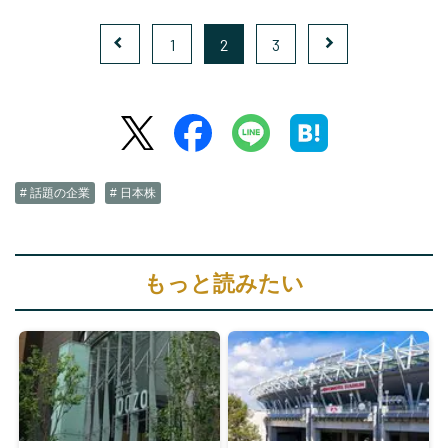
1
2
3
# 話題の企業
# 日本株
もっと読みたい