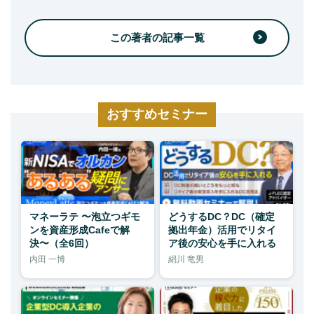
この著者の記事一覧
おすすめセミナー
マネーラテ 〜泡立つギモ
どうするDC？DC（確定
ンを資産形成Cafeで解
拠出年金）活用でリタイ
決〜（全6回）
ア後の安心を手に入れる
内田 一博
絹川 竜男