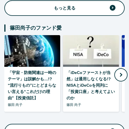
もっと見る
篠田尚子のファンド愛
「宇宙・防衛関連は一時の
「iDeCoファーストが当
【
テーマ」は誤解かも…!?
然」は通用しなくなる!?
“流行りもの”にとどまらな
NISAとiDeCoを同列に
い言える“これだけの理
「投資口座」と考えてよい
由”【投資信託】
のか
篠田 尚子
篠田 尚子
篠