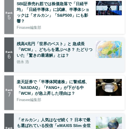
SBI証券売れ筋では株価急落で「日経平
均」「日経半導体」に試練、半導体ショ
Rank
ックは「オルカン」「S&P500」にも影
5
響？
Finasee編集部
残高4兆円「世界のベスト」と 急成長
「WCM」、どちらを選ぶべき？ たどりつ
Rank
6
いた「驚きの最適解」とは？
徳永 浩
楽天証券で「半導体関連株」に警戒感、
「NASDAQ」「FANG+」が下がる中
Rank
7
「WCM」が急上昇した理由は？
Finasee編集部
「オルカン」人気はなぜ続く？ 日本で最
も選ばれている投信「eMAXIS Slim 全世
Rank