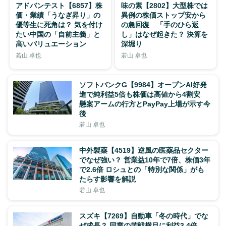
アドバンテスト【6857】株
味の素【2802】大型株では
価・業績「うなぎ昇り」の
異例の株価ストップ安から
優等生に死角は？ 気を付け
の急回復 「手のひら返
たい中国の「自前主義」と
し」はなぜ起きた？ 決算を
高いバリュエーション
深堀り
若山 卓也
若山 卓也
ソフトバンクG【9984】オープンAI好発
進で純利益5倍も株価は高値から4割安
懸案アームの行方とPayPay上場が示す今
後
若山 卓也
中外製薬【4519】逆風の医薬品セクター
でなぜ強い？ 営業益10年で7倍、株価3年
で2.6倍 ロシュとの「特別な関係」がも
たらす影響を解説
若山 卓也
スズキ【7269】自動車「冬の時代」でな
ぜ成長？ 同業の苦戦横目に利益3.4倍