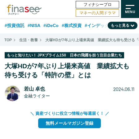
フィナシープロ
マネーの人間ドラマ
#投資信託
#NISA
#iDeCo
#株式投資
#インデックスファンド
もっと見る
#相談事例
#相続・贈与
#FP
#新NISA
#ランキング
#トレンド
TOP
生活・教養
大塚HDが7年ぶり上場来高値 業績拡大も待ち受ける
#日本株
#公的年金
#30代
#40代
#50代
#金融用語解説
もっと知りたい！ JPXプライム150 日本の飛躍を担う注目企業たち
#資産運用業界
#老後
#海外事情
#積立投資
大塚HDが7年ぶり上場来高値 業績拡大も
#フィナンシャル・ウェルビーイング
待ち受ける「特許の壁」とは
#データ・調査
#国内株式型
#60代
2024.06.11
若山 卓也
金融ライター
＼ 資産づくりに役立つ情報が毎週届く！ ／
無料メールマガジン登録