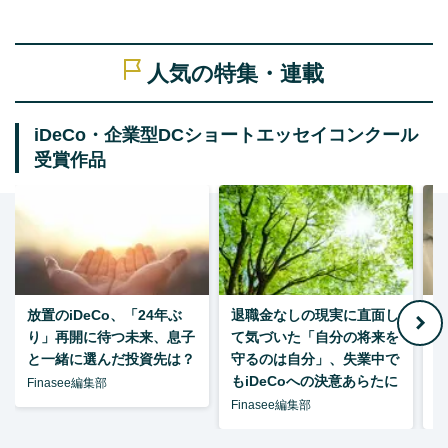
人気の特集・連載
iDeCo・企業型DCショートエッセイコンクール
受賞作品
放置のiDeCo、「24年ぶ
退職金なしの現実に直面し
り」再開に待つ未来、息子
て気づいた「自分の将来を
と一緒に選んだ投資先は？
守るのは自分」、失業中で
た
もiDeCoへの決意あらたに
Finasee編集部
Finasee編集部
F