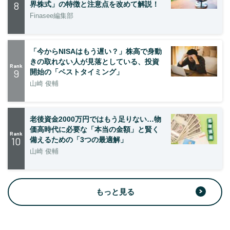
8
界株式」の特徴と注意点を改めて解説！
Finasee編集部
「今からNISAはもう遅い？」株高で身動
きの取れない人が見落としている、投資
Rank
9
開始の「ベストタイミング」
山崎 俊輔
老後資金2000万円ではもう足りない…物
価高時代に必要な「本当の金額」と賢く
Rank
10
備えるための「3つの最適解」
山崎 俊輔
もっと見る