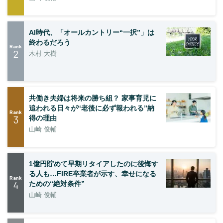
AI時代、「オールカントリー“一択”」は
終わるだろう
Rank
2
木村 大樹
共働き夫婦は将来の勝ち組？ 家事育児に
追われる日々が“老後に必ず報われる”納
Rank
3
得の理由
山崎 俊輔
1億円貯めて早期リタイアしたのに後悔す
る人も…FIRE卒業者が示す、幸せになる
Rank
4
ための“絶対条件”
山崎 俊輔