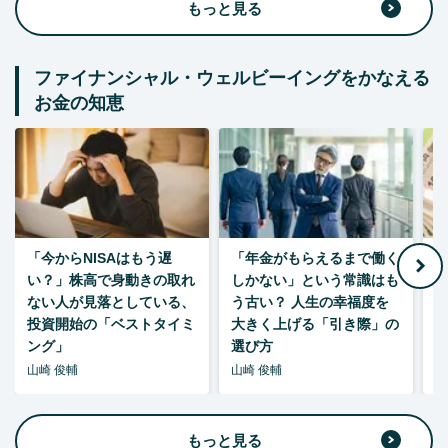
もっと見る
ファイナンシャル・ウェルビーイングをかなえる
お金の知恵
「今からNISAはもう遅
「年金がもらえるまで働く
老
い？」株高で身動きの取れ
しかない」という常識はも
ない人が見落としている、
う古い？ 人生の幸福度を
投資開始の「ベストタイミ
大きく上げる「引き際」の
ング」
選び方
山崎 俊輔
山崎 俊輔
山
もっと見る