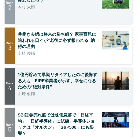
終わるだろう
Rank
2
木村 大樹
共働き夫婦は将来の勝ち組？ 家事育児に
追われる日々が“老後に必ず報われる”納
Rank
3
得の理由
山崎 俊輔
1億円貯めて早期リタイアしたのに後悔す
る人も…FIRE卒業者が示す、幸せになる
Rank
4
ための“絶対条件”
山崎 俊輔
SBI証券売れ筋では株価急落で「日経平
均」「日経半導体」に試練、半導体ショ
Rank
ックは「オルカン」「S&P500」にも影
5
響？