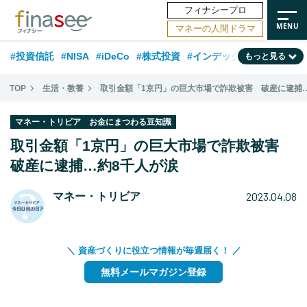
フィナシープロ
マネーの人間ドラマ
#投資信託
#NISA
#iDeCo
#株式投資
#インデックスファンド
もっと見る
#相談事例
#相続・贈与
#FP
#新NISA
#ランキング
#トレンド
TOP
生活・教養
取引金額「1京円」の巨大市場で詐欺被害 破産に逮捕
#日本株
#公的年金
#30代
#40代
#50代
#金融用語解説
マネー・トリビア お金にまつわる豆知識
#資産運用業界
#老後
#海外事情
#積立投資
取引金額「1京円」の巨大市場で詐欺被害
#フィナンシャル・ウェルビーイング
破産に逮捕…約8千人が涙
#データ・調査
#国内株式型
#60代
2023.04.08
マネー・トリビア
＼ 資産づくりに役立つ情報が毎週届く！ ／
無料メールマガジン登録