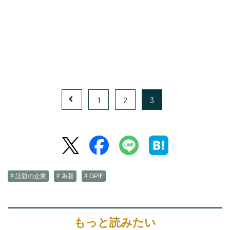
1
2
3
# 話題の企業
# 為替
# GPIF
もっと読みたい