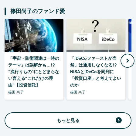
篠田尚子のファンド愛
「宇宙・防衛関連は一時の
「iDeCoファーストが当
【
テーマ」は誤解かも…!?
然」は通用しなくなる!?
“流行りもの”にとどまらな
NISAとiDeCoを同列に
い言える“これだけの理
「投資口座」と考えてよい
由”【投資信託】
のか
篠田 尚子
篠田 尚子
篠
もっと見る