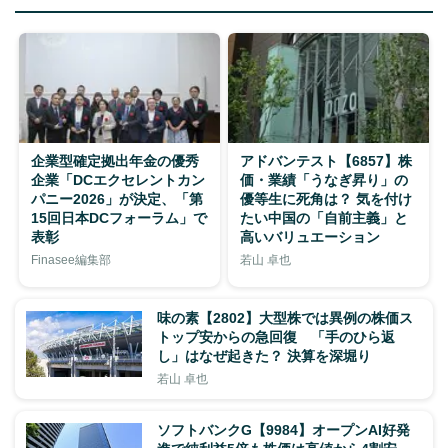
企業型確定拠出年金の優秀
アドバンテスト【6857】株
企業「DCエクセレントカン
価・業績「うなぎ昇り」の
パニー2026」が決定、「第
優等生に死角は？ 気を付け
15回日本DCフォーラム」で
たい中国の「自前主義」と
表彰
高いバリュエーション
Finasee編集部
若山 卓也
味の素【2802】大型株では異例の株価ス
トップ安からの急回復 「手のひら返
し」はなぜ起きた？ 決算を深堀り
若山 卓也
ソフトバンクG【9984】オープンAI好発