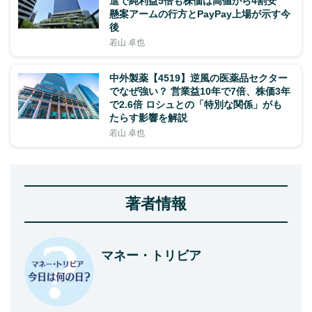
進で純利益5倍も株価は高値から4割安
懸案アームの行方とPayPay上場が示す今
後
若山 卓也
中外製薬【4519】逆風の医薬品セクター
でなぜ強い？ 営業益10年で7倍、株価3年
で2.6倍 ロシュとの「特別な関係」がも
たらす影響を解説
若山 卓也
著者情報
マネー・トリビア