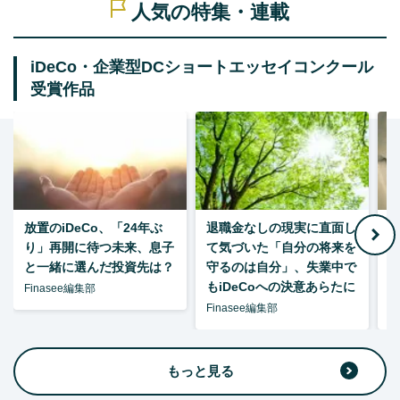
人気の特集・連載
iDeCo・企業型DCショートエッセイコンクール
受賞作品
放置のiDeCo、「24年ぶ
退職金なしの現実に直面し
り」再開に待つ未来、息子
て気づいた「自分の将来を
と一緒に選んだ投資先は？
守るのは自分」、失業中で
た
もiDeCoへの決意あらたに
Finasee編集部
Finasee編集部
F
もっと見る