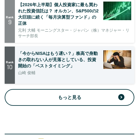
【2026年上半期】個人投資家に最も買わ
れた投資信託は？ オルカン、S&P500の2
大巨頭に続く「毎月決算型ファンド」の
Rank
9
正体
元利 大輔 モーニングスター・ジャパン（株）マネジャー・リ
サーチ部長
「今からNISAはもう遅い？」株高で身動
きの取れない人が見落としている、投資
Rank
10
開始の「ベストタイミング」
山崎 俊輔
もっと見る