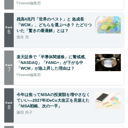
Finasee編集部
残高4兆円「世界のベスト」と 急成長
「WCM」、どちらを選ぶべき？ たどりつ
Rank
6
いた「驚きの最適解」とは？
徳永 浩
楽天証券で「半導体関連株」に警戒感、
「NASDAQ」「FANG+」が下がる中
Rank
7
「WCM」が急上昇した理由は？
Finasee編集部
今年は焦ってNISAの投資額を増やさなく
ていい―2027年iDeCo大改正を見据えた
Rank
8
「NISA戦略、次の一手」
篠田 尚子