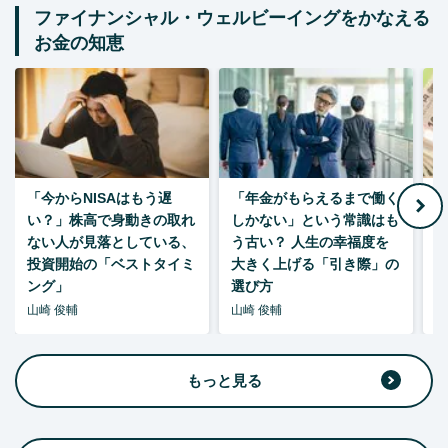
ファイナンシャル・ウェルビーイングをかなえる
お金の知恵
「今からNISAはもう遅
「年金がもらえるまで働く
老
い？」株高で身動きの取れ
しかない」という常識はも
ない人が見落としている、
う古い？ 人生の幸福度を
投資開始の「ベストタイミ
大きく上げる「引き際」の
ング」
選び方
山崎 俊輔
山崎 俊輔
山
もっと見る