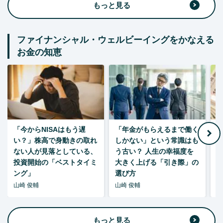
もっと見る
ファイナンシャル・ウェルビーイングをかなえる
お金の知恵
「今からNISAはもう遅
「年金がもらえるまで働く
老
い？」株高で身動きの取れ
しかない」という常識はも
ない人が見落としている、
う古い？ 人生の幸福度を
投資開始の「ベストタイミ
大きく上げる「引き際」の
ング」
選び方
山崎 俊輔
山崎 俊輔
山
もっと見る