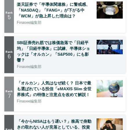
楽天証券で「半導体関連株」に警戒感、
「NASDAQ」「FANG+」が下がる中
Rank
5
「WCM」が急上昇した理由は？
Finasee編集部
SBI証券売れ筋では株価急落で「日経平
均」「日経半導体」に試練、半導体ショ
Rank
ックは「オルカン」「S&P500」にも影
6
響？
Finasee編集部
「オルカン」人気はなぜ続く？ 日本で最
も選ばれている投信「eMAXIS Slim 全世
Rank
7
界株式」の特徴と注意点を改めて解説！
Finasee編集部
「今からNISAはもう遅い？」株高で身動
きの取れない人が見落としている、投資
Rank