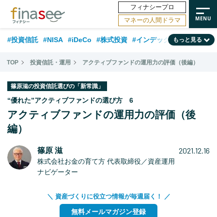
フィナシープロ
マネーの人間ドラマ
#投資信託
#NISA
#iDeCo
#株式投資
#インデックスファンド
もっと見る
#相談事例
#相続・贈与
#FP
#新NISA
#ランキング
#トレンド
TOP
投資信託・運用
アクティブファンドの運用力の評価（後編）
#日本株
#公的年金
#30代
#40代
#50代
#金融用語解説
篠原滋の投資信託選びの「新常識」
#資産運用業界
#老後
#海外事情
#積立投資
“優れた”アクティブファンドの選び方 6
アクティブファンドの運用力の評価（後
#フィナンシャル・ウェルビーイング
#データ・調査
#国内株式型
編）
#60代
2021.12.16
篠原 滋
株式会社お金の育て方 代表取締役／資産運用
ナビゲーター
＼ 資産づくりに役立つ情報が毎週届く！ ／
無料メールマガジン登録