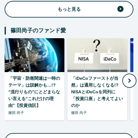
もっと見る
篠田尚子のファンド愛
「宇宙・防衛関連は一時の
「iDeCoファーストが当
【
テーマ」は誤解かも…!?
然」は通用しなくなる!?
“流行りもの”にとどまらな
NISAとiDeCoを同列に
い言える“これだけの理
「投資口座」と考えてよい
由”【投資信託】
のか
篠田 尚子
篠田 尚子
篠