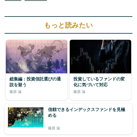
もっと読みたい
総集編：投資信託選びの通
投資しているファンドの変
説を疑う
化に気づいて対応
篠原 滋
篠原 滋
信頼できるインデックスファンドを見極
める
篠原 滋