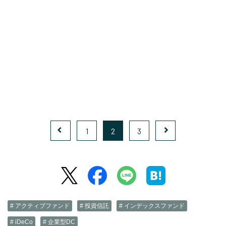
1
2
3
# アクティブファンド
# 投資信託
# インデックスファンド
# iDeCo
# 企業型DC