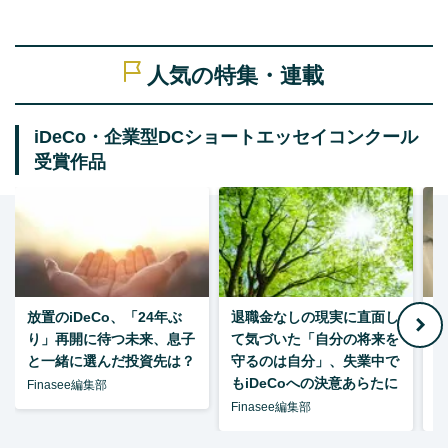
人気の特集・連載
iDeCo・企業型DCショートエッセイコンクール
受賞作品
放置のiDeCo、「24年ぶ
退職金なしの現実に直面し
り」再開に待つ未来、息子
て気づいた「自分の将来を
と一緒に選んだ投資先は？
守るのは自分」、失業中で
た
もiDeCoへの決意あらたに
Finasee編集部
Finasee編集部
F