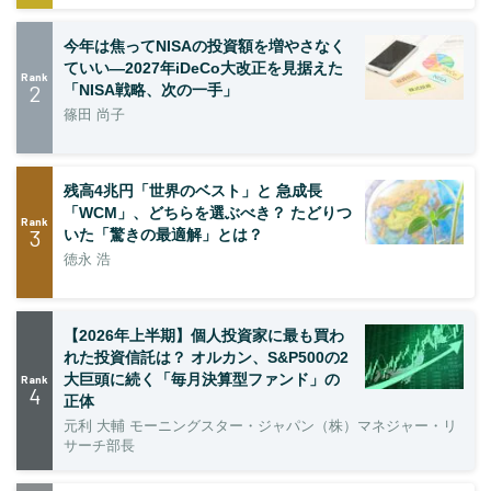
今年は焦ってNISAの投資額を増やさなく
ていい―2027年iDeCo大改正を見据えた
Rank
2
「NISA戦略、次の一手」
篠田 尚子
残高4兆円「世界のベスト」と 急成長
「WCM」、どちらを選ぶべき？ たどりつ
Rank
3
いた「驚きの最適解」とは？
徳永 浩
【2026年上半期】個人投資家に最も買わ
れた投資信託は？ オルカン、S&P500の2
大巨頭に続く「毎月決算型ファンド」の
Rank
4
正体
元利 大輔 モーニングスター・ジャパン（株）マネジャー・リ
サーチ部長