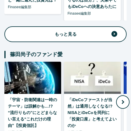
と一緒に選んだ投資先は？
守るのは自分」、失業中で
た
もiDeCoへの決意あらたに
Finasee編集部
Finasee編集部
F
もっと見る
篠田尚子のファンド愛
「宇宙・防衛関連は一時の
「iDeCoファーストが当
【
テーマ」は誤解かも…!?
然」は通用しなくなる!?
“流行りもの”にとどまらな
NISAとiDeCoを同列に
い言える“これだけの理
「投資口座」と考えてよい
由”【投資信託】
のか