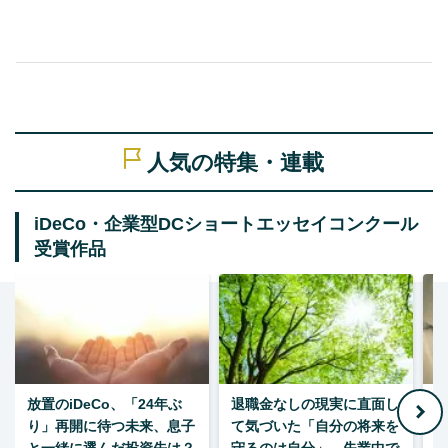
人気の特集・連載
iDeCo・企業型DCショートエッセイコンクール
受賞作品
放置のiDeCo、「24年ぶ
退職金なしの現実に直面し
り」再開に待つ未来、息子
て気づいた「自分の将来を