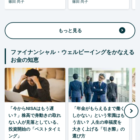
篠田 尚子
篠田 尚子
篠
もっと見る
ファイナンシャル・ウェルビーイングをかなえる
お金の知恵
「今からNISAはもう遅
「年金がもらえるまで働く
老
い？」株高で身動きの取れ
しかない」という常識はも
ない人が見落としている、
う古い？ 人生の幸福度を
投資開始の「ベストタイミ
大きく上げる「引き際」の
ング」
選び方