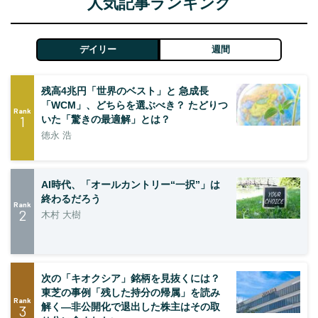
人気記事ランキング
デイリー
週間
残高4兆円「世界のベスト」と 急成長
「WCM」、どちらを選ぶべき？ たどりつ
Rank
1
いた「驚きの最適解」とは？
徳永 浩
AI時代、「オールカントリー“一択”」は
終わるだろう
Rank
2
木村 大樹
次の「キオクシア」銘柄を見抜くには？
東芝の事例「残した持分の帰属」を読み
Rank
解く—非公開化で退出した株主はその取
3