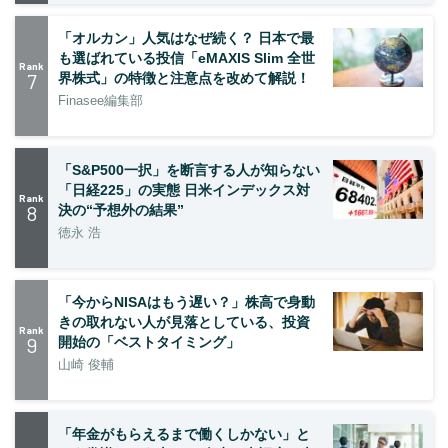
「オルカン」人気はなぜ続く？ 日本で最
も選ばれている投信「eMAXIS Slim 全世
Rank
7
界株式」の特徴と注意点を改めて解説！
Finasee編集部
「S&P500一択」を断言する人が知らない
「日経225」の実態 日米インデックス対
Rank
8
決の“予想外の結果”
徳永 浩
「今からNISAはもう遅い？」株高で身動
きの取れない人が見落としている、投資
Rank
9
開始の「ベストタイミング」
山崎 俊輔
「年金がもらえるまで働くしかない」と