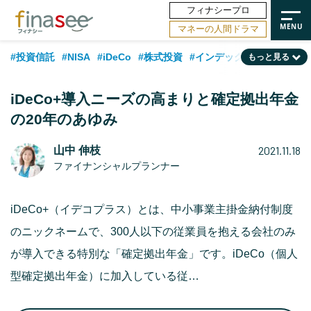
フィナシープロ
マネーの人間ドラマ
#投資信託
#NISA
#iDeCo
#株式投資
#インデックスファンド
もっと見る
#相談事例
#相続・贈与
#FP
#新NISA
#ランキング
#日本株
iDeCo+導入ニーズの高まりと確定拠出年金
#積立投資
#トレンド
#30代
#公的年金
#40代
#50代
の20年のあゆみ
#フィナンシャル・ウェルビーイング
#老後
#金融用語解説
2021.11.18
山中 伸枝
#データ・調査
#資産運用業界
#海外事情
#国内株式型
#60代
ファイナンシャルプランナー
iDeCo+（イデコプラス）とは、中小事業主掛金納付制度
のニックネームで、300人以下の従業員を抱える会社のみ
が導入できる特別な「確定拠出年金」です。iDeCo（個人
型確定拠出年金）に加入している従…