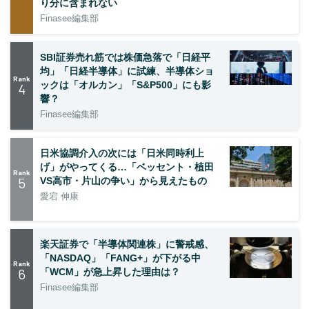
り分に含まれない
Finasee編集部
SBI証券売れ筋では株価急落で「日経平
均」「日経半導体」に試練、半導体ショ
Rank
ックは「オルカン」「S&P500」にも影
4
響？
Finasee編集部
日米協調介入の次には「日米同時利上
げ」がやってくる…「ベッセント・植田
Rank
5
VS高市・片山の争い」から見えたもの
愛宕 伸康
楽天証券で「半導体関連株」に警戒感、
「NASDAQ」「FANG+」が下がる中
Rank
6
「WCM」が急上昇した理由は？
Finasee編集部