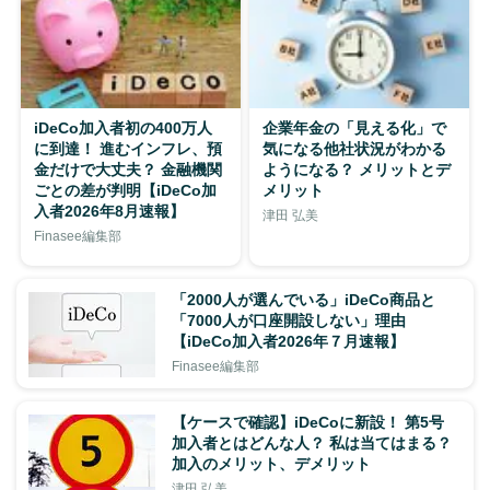
iDeCo加入者初の400万人
企業年金の「見える化」で
に到達！ 進むインフレ、預
気になる他社状況がわかる
金だけで大丈夫？ 金融機関
ようになる？ メリットとデ
ごとの差が判明【iDeCo加
メリット
入者2026年8月速報】
津田 弘美
Finasee編集部
「2000人が選んでいる」iDeCo商品と
「7000人が口座開設しない」理由
【iDeCo加入者2026年７月速報】
Finasee編集部
【ケースで確認】iDeCoに新設！ 第5号
加入者とはどんな人？ 私は当てはまる？
加入のメリット、デメリット
津田 弘美