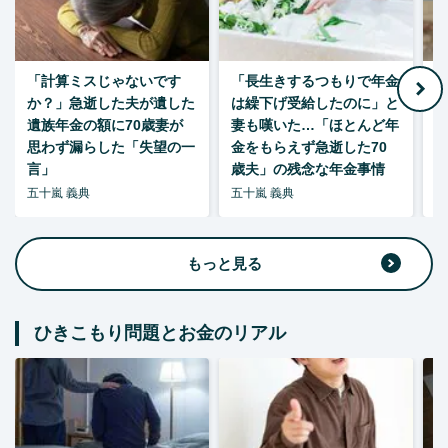
「計算ミスじゃないです
「長生きするつもりで年金
「
か？」急逝した夫が遺した
は繰下げ受給したのに」と
た
遺族年金の額に70歳妻が
妻も嘆いた…「ほとんど年
思わず漏らした「失望の一
金をもらえず急逝した70
言」
歳夫」の残念な年金事情
五十嵐 義典
五十嵐 義典
五
もっと見る
ひきこもり問題とお金のリアル