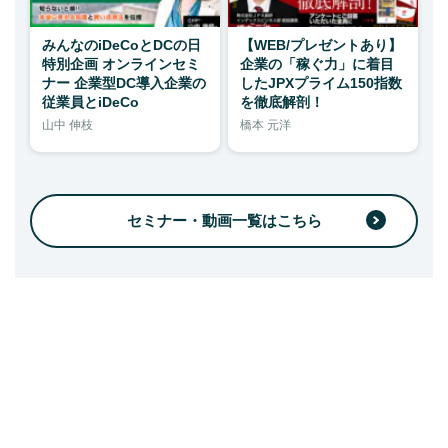
みんなのiDeCoとDCの日
【WEB/プレゼントあり】
特別企画 オンラインセミ
企業の「稼ぐ力」に着目
ナー 企業型DC導入企業の
したJPXプライム150指数
従業員とiDeCo
を徹底解剖！
山中 伸枝
橋本 元洋
セミナー・動画一覧はこちら