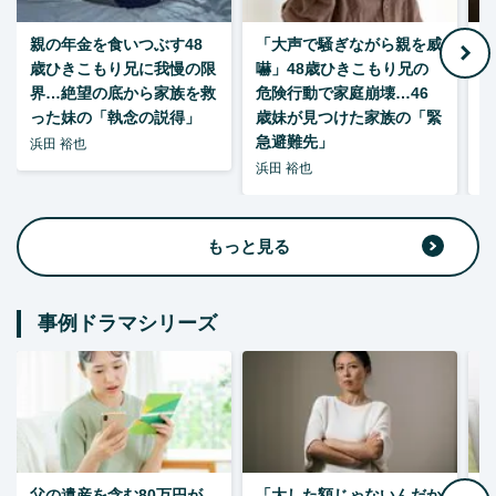
親の年金を食いつぶす48
「大声で騒ぎながら親を威
歳ひきこもり兄に我慢の限
嚇」48歳ひきこもり兄の
い
界…絶望の底から家族を救
危険行動で家庭崩壊…46
った妹の「執念の説得」
歳妹が見つけた家族の「緊
急避難先」
浜田 裕也
浜田 裕也
浜
もっと見る
事例ドラマシリーズ
父の遺産を含む80万円が
「大した額じゃないんだか