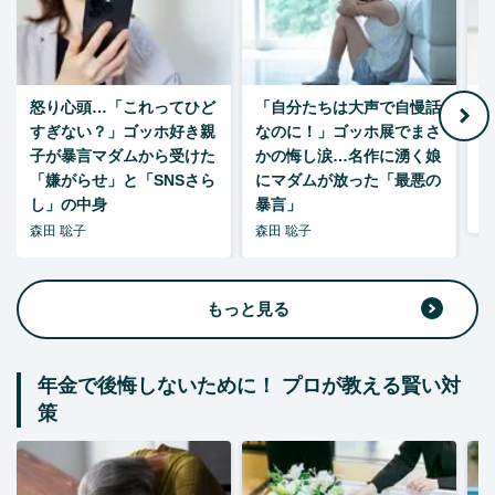
怒り心頭…「これってひど
「自分たちは大声で自慢話
すぎない？」ゴッホ好き親
なのに！」ゴッホ展でまさ
1
子が暴言マダムから受けた
かの悔し涙…名作に湧く娘
「嫌がらせ」と「SNSさら
にマダムが放った「最悪の
し」の中身
暴言」
森
森田 聡子
森田 聡子
もっと見る
年金で後悔しないために！ プロが教える賢い対
策