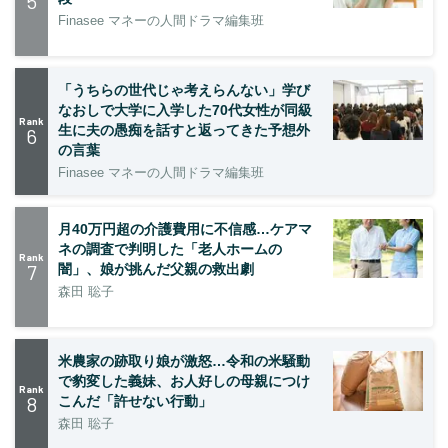
5
Finasee マネーの人間ドラマ編集班
「うちらの世代じゃ考えらんない」学び
なおしで大学に入学した70代女性が同級
Rank
生に夫の愚痴を話すと返ってきた予想外
6
の言葉
Finasee マネーの人間ドラマ編集班
月40万円超の介護費用に不信感…ケアマ
ネの調査で判明した「老人ホームの
Rank
7
闇」、娘が挑んだ父親の救出劇
森田 聡子
米農家の跡取り娘が激怒…令和の米騒動
で豹変した義妹、お人好しの母親につけ
Rank
8
こんだ「許せない行動」
森田 聡子