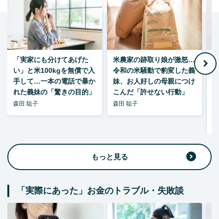
「実家にも分けてあげた
米農家の跡取り娘が激怒…
い」と米100kgを無償で入
令和の米騒動で豹変した義
手して…一本の電話で暴か
妹、お人好しの母親につけ
れた義妹の「驚きの目的」
こんだ「許せない行動」
森田 聡子
森田 聡子
F
集
もっと見る
「実際にあった」お金のトラブル・失敗談