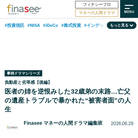
フィナシープロ
マネーの人間ドラマ
#投資信託
#NISA
#iDeCo
#株式投資
#インデックスファンド
もっと見る
#相談事例
#相続・贈与
#FP
#新NISA
#ランキング
#日本株
#積立投資
#トレンド
#30代
#公的年金
#40代
#50代
#フィナンシャル・ウェルビーイング
#老後
#金融用語解説
#データ・調査
#資産運用業界
#海外事情
#国内株式型
#60代
事例ドラマシリーズ
負動産と劣等感【後編】
医者の姉を逆恨みした32歳弟の末路…亡父
の遺産トラブルで暴かれた“被害者面”の人
生
2026.06.29
Finasee マネーの人間ドラマ編集班