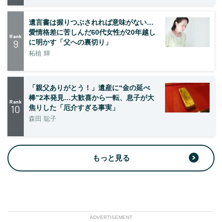
遺言書は握りつぶされれば意味がない…
愛情格差に苦しんだ60代女性が20年越し
Rank
9
に明かす「父への裏切り」
柘植 輝
「親父ありがとう！」遺産に“金の延べ
棒”2本発見…大歓喜から一転、息子が大
Rank
10
焦りした「厄介すぎる事実」
森田 聡子
もっと見る
ADVERTISEMENT