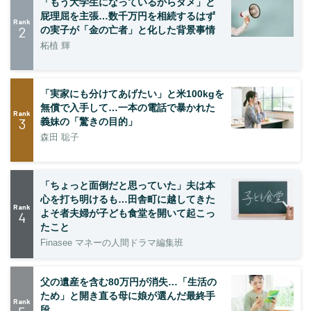
「もう大学生になっているからダメ」と
屁理屈を主張…数千万円を相続するはず
Rank
2
の実子が「金の亡者」と化した背景事情
柘植 輝
「実家にも分けてあげたい」と米100kgを
無償で入手して…一本の電話で暴かれた
Rank
3
義妹の「驚きの目的」
森田 聡子
「ちょっと面倒だと思っていた」夫は本
心を打ち明けるも…田舎町に越してきた
Rank
よそ者夫婦が子ども食堂を開いて起こっ
4
たこと
Finasee マネーの人間ドラマ編集班
父の遺産を含む80万円が消失…「生活の
ため」と開き直る母に娘が選んだ最終手
Rank
段