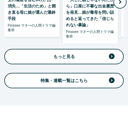
消失…「生活のため」と開
ら」口座に不審な出金履歴
ゃ
き直る母に娘が選んだ最終
を発見…娘が毒母を問い詰
夫
手段
めると返ってきた「信じら
れない暴論」
Finasee マネーの人間ドラマ編
F
集班
集
Finasee マネーの人間ドラマ編
集班
もっと見る
特集・連載一覧はこちら