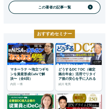
この著者の記事一覧
おすすめセミナー
マネーラテ 〜泡立つギモ
どうするDC？DC（確定
ンを資産形成Cafeで解
拠出年金）活用でリタイ
決〜（全6回）
ア後の安心を手に入れる
内田 一博
絹川 竜男