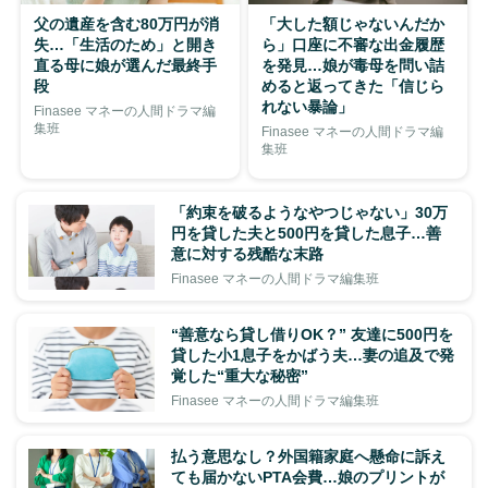
父の遺産を含む80万円が消
「大した額じゃないんだか
失…「生活のため」と開き
ら」口座に不審な出金履歴
直る母に娘が選んだ最終手
を発見…娘が毒母を問い詰
段
めると返ってきた「信じら
れない暴論」
Finasee マネーの人間ドラマ編
集班
Finasee マネーの人間ドラマ編
集班
「約束を破るようなやつじゃない」30万
円を貸した夫と500円を貸した息子…善
意に対する残酷な末路
Finasee マネーの人間ドラマ編集班
“善意なら貸し借りOK？” 友達に500円を
貸した小1息子をかばう夫…妻の追及で発
覚した“重大な秘密”
Finasee マネーの人間ドラマ編集班
払う意思なし？外国籍家庭へ懸命に訴え
ても届かないPTA会費…娘のプリントが