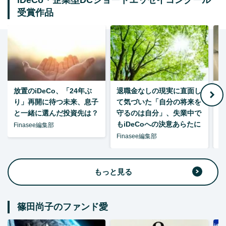
iDeCo・企業型DCショートエッセイコンクール
受賞作品
放置のiDeCo、「24年ぶ
退職金なしの現実に直面し
り」再開に待つ未来、息子
て気づいた「自分の将来を
と一緒に選んだ投資先は？
守るのは自分」、失業中で
た
もiDeCoへの決意あらたに
Finasee編集部
Finasee編集部
F
もっと見る
篠田尚子のファンド愛