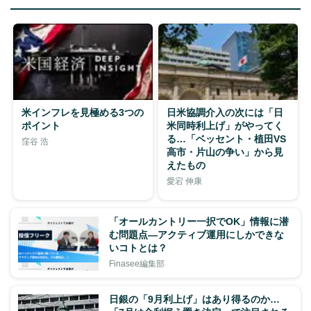
米インフレを見極める3つの
日米協調介入の次には「日
ポイント
米同時利上げ」がやってく
る…「ベッセント・植田VS
窪谷 浩
高市・片山の争い」から見
えたもの
愛宕 伸康
「オールカントリー一択でOK」情報に潜
む問題点―アクティブ運用にしかできな
いコトとは？
Finasee編集部
日銀の「9月利上げ」はあり得るのか…