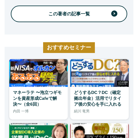
この著者の記事一覧
おすすめセミナー
マネーラテ 〜泡立つギモ
どうするDC？DC（確定
ンを資産形成Cafeで解
拠出年金）活用でリタイ
決〜（全6回）
ア後の安心を手に入れる
内田 一博
絹川 竜男