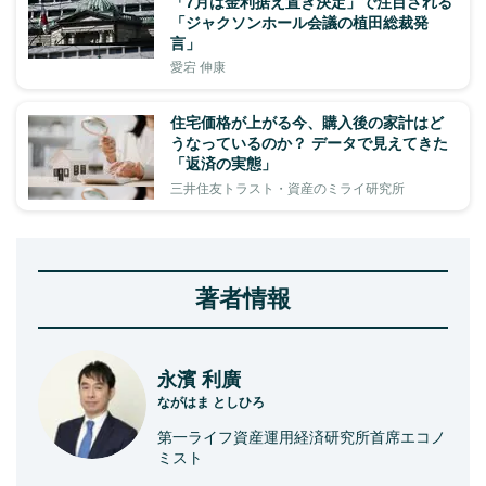
「7月は金利据え置き決定」で注目される
「ジャクソンホール会議の植田総裁発
言」
愛宕 伸康
住宅価格が上がる今、購入後の家計はど
うなっているのか？ データで見えてきた
「返済の実態」
三井住友トラスト・資産のミライ研究所
著者情報
永濱 利廣
ながはま としひろ
第一ライフ資産運用経済研究所首席エコノ
ミスト