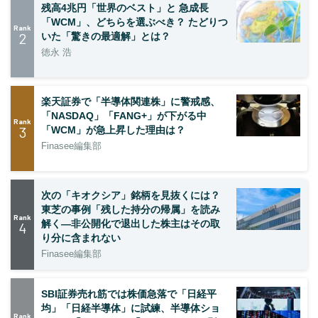
残高4兆円「世界のベスト」と 急成長
「WCM」、どちらを選ぶべき？ たどりつ
Rank
2
いた「驚きの最適解」とは？
徳永 浩
楽天証券で「半導体関連株」に警戒感、
「NASDAQ」「FANG+」が下がる中
Rank
3
「WCM」が急上昇した理由は？
Finasee編集部
次の「キオクシア」銘柄を見抜くには？
東芝の事例「残した持分の帰属」を読み
Rank
解く—非公開化で退出した株主はその取
4
り分に含まれない
Finasee編集部
SBI証券売れ筋では株価急落で「日経平
均」「日経半導体」に試練、半導体ショ
Rank