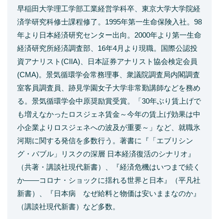
早稲田大学理工学部工業経営学科卒、東京大学大学院経
済学研究科修士課程修了。1995年第一生命保険入社。98
年より日本経済研究センター出向。2000年より第一生命
経済研究所経済調査部、16年4月より現職。国際公認投
資アナリスト(CIIA)、日本証券アナリスト協会検定会員
(CMA)。景気循環学会常務理事、衆議院調査局内閣調査
室客員調査員、跡見学園女子大学非常勤講師などを務め
る。景気循環学会中原奨励賞受賞。「30年ぶり賃上げで
も増えなかったロスジェネ賃金～今年の賃上げ効果は中
小企業よりロスジェネへの波及が重要～」など、就職氷
河期に関する発信を多数行う。著書に『「エブリシン
グ・バブル」リスクの深層 日本経済復活のシナリオ』
（共著・講談社現代新書）、『経済危機はいつまで続く
か――コロナ・ショックに揺れる世界と日本』（平凡社
新書）、『日本病 なぜ給料と物価は安いままなのか』
（講談社現代新書）など多数。