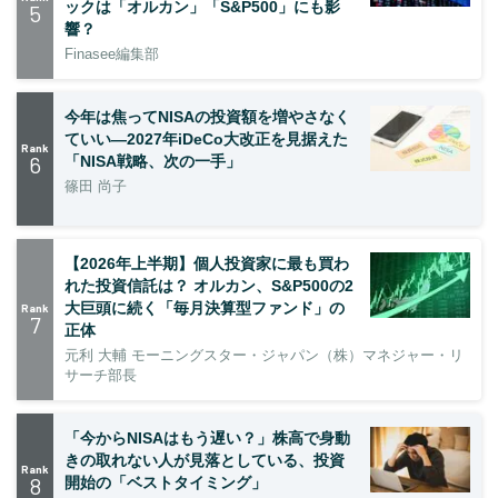
ックは「オルカン」「S&P500」にも影
5
響？
Finasee編集部
今年は焦ってNISAの投資額を増やさなく
ていい―2027年iDeCo大改正を見据えた
Rank
6
「NISA戦略、次の一手」
篠田 尚子
【2026年上半期】個人投資家に最も買わ
れた投資信託は？ オルカン、S&P500の2
大巨頭に続く「毎月決算型ファンド」の
Rank
7
正体
元利 大輔 モーニングスター・ジャパン（株）マネジャー・リ
サーチ部長
「今からNISAはもう遅い？」株高で身動
きの取れない人が見落としている、投資
Rank
8
開始の「ベストタイミング」