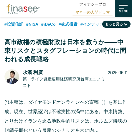
フィナシープロ
マネーの人間ドラマ
#投資信託
#NISA
#iDeCo
#株式投資
#インデックスファンド
もっと見る
#相談事例
#相続・贈与
#FP
#新NISA
#ランキング
#日本株
高市政権の積極財政は日本を救うか——中
#積立投資
#トレンド
#30代
#公的年金
#40代
#50代
東リスクとスタグフレーションの時代に問
われる成長戦略
#フィナンシャル・ウェルビーイング
#老後
#金融用語解説
#データ・調査
#資産運用業界
#海外事情
#国内株式型
#60代
2026.06.11
永濱 利廣
第一ライフ資産運用経済研究所首席エコノミ
スト
(*)本稿は、ダイヤモンドオンラインへの寄稿（）を基に作
成。現在、世界経済は不確実性の渦中にある。中東情勢、
とりわけイランを巡る地政学的リスクは、ホルムズ海峡の
封鎖長期化という最悪のシナリオを常に内…