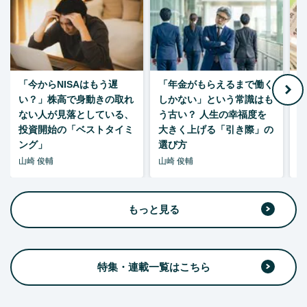
「今からNISAはもう遅
「年金がもらえるまで働く
老
い？」株高で身動きの取れ
しかない」という常識はも
ない人が見落としている、
う古い？ 人生の幸福度を
投資開始の「ベストタイミ
大きく上げる「引き際」の
ング」
選び方
山崎 俊輔
山崎 俊輔
山
もっと見る
特集・連載一覧はこちら