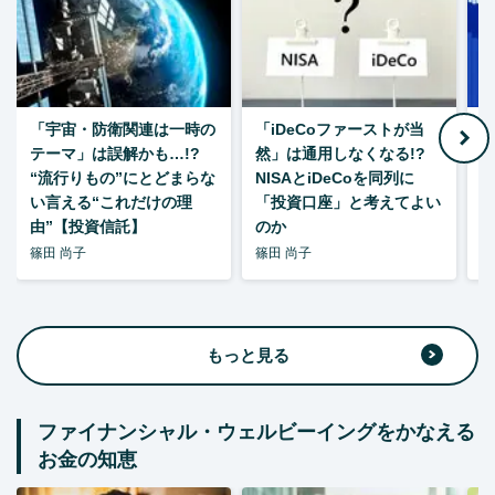
「宇宙・防衛関連は一時の
「iDeCoファーストが当
【
テーマ」は誤解かも…!?
然」は通用しなくなる!?
“流行りもの”にとどまらな
NISAとiDeCoを同列に
い言える“これだけの理
「投資口座」と考えてよい
由”【投資信託】
のか
篠田 尚子
篠田 尚子
篠
もっと見る
ファイナンシャル・ウェルビーイングをかなえる
お金の知恵