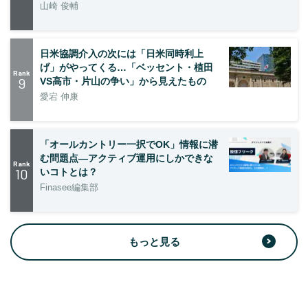
山崎 俊輔
日米協調介入の次には「日米同時利上
げ」がやってくる…「ベッセント・植田
Rank
9
VS高市・片山の争い」から見えたもの
愛宕 伸康
「オールカントリー一択でOK」情報に潜
む問題点―アクティブ運用にしかできな
Rank
10
いコトとは？
Finasee編集部
もっと見る