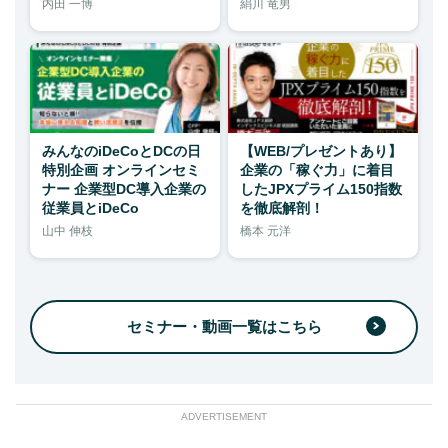
内田 一博
絹川 竜男
みんなのiDeCoとDCの日
【WEB/プレゼントあり】
特別企画 オンラインセミ
企業の「稼ぐ力」に着目
ナー 企業型DC導入企業の
したJPXプライム150指数
従業員とiDeCo
を徹底解剖！
山中 伸枝
橋本 元洋
セミナー・動画一覧はこちら
ADVERTISEMENT