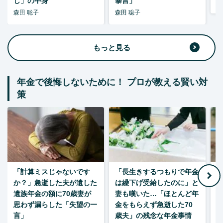
し」の中身
暴言」
森
森田 聡子
森田 聡子
もっと見る
年金で後悔しないために！ プロが教える賢い対
策
「計算ミスじゃないです
「長生きするつもりで年金
「
か？」急逝した夫が遺した
は繰下げ受給したのに」と
た
遺族年金の額に70歳妻が
妻も嘆いた…「ほとんど年
思わず漏らした「失望の一
金をもらえず急逝した70
言」
歳夫」の残念な年金事情