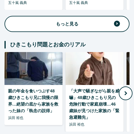
五十嵐 義典
五十嵐 義典
五
もっと見る
ひきこもり問題とお金のリアル
親の年金を食いつぶす48
「大声で騒ぎながら親を威
歳ひきこもり兄に我慢の限
嚇」48歳ひきこもり兄の
い
界…絶望の底から家族を救
危険行動で家庭崩壊…46
った妹の「執念の説得」
歳妹が見つけた家族の「緊
急避難先」
浜田 裕也
浜田 裕也
浜