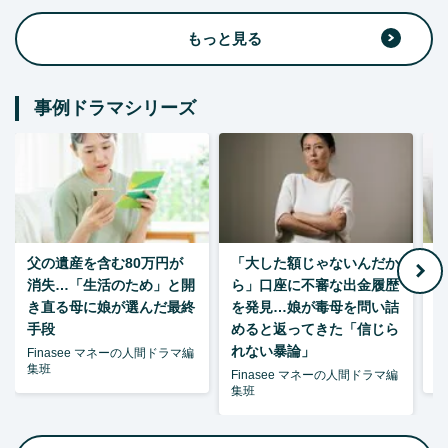
もっと見る
事例ドラマシリーズ
父の遺産を含む80万円が
「大した額じゃないんだか
消失…「生活のため」と開
ら」口座に不審な出金履歴
ゃ
き直る母に娘が選んだ最終
を発見…娘が毒母を問い詰
夫
手段
めると返ってきた「信じら
れない暴論」
Finasee マネーの人間ドラマ編
F
集班
集
Finasee マネーの人間ドラマ編
集班