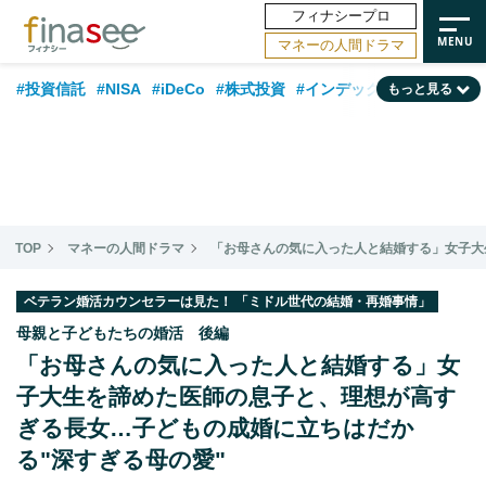
フィナシープロ
マネーの人間ドラマ
#投資信託
#NISA
#iDeCo
#株式投資
#インデックスファンド
もっと見る
#相談事例
#相続・贈与
#FP
#新NISA
#ランキング
#トレンド
#日本株
#公的年金
#30代
#40代
#50代
#金融用語解説
#資産運用業界
#老後
#海外事情
#積立投資
TOP
マネーの人間ドラマ
「お母さんの気に入った人と結婚する」女子大
#フィナンシャル・ウェルビーイング
#データ・調査
#国内株式型
#60代
ベテラン婚活カウンセラーは見た！ 「ミドル世代の結婚・再婚事情」
母親と子どもたちの婚活 後編
「お母さんの気に入った人と結婚する」女
子大生を諦めた医師の息子と、理想が高す
ぎる長女…子どもの成婚に立ちはだか
る"深すぎる母の愛"