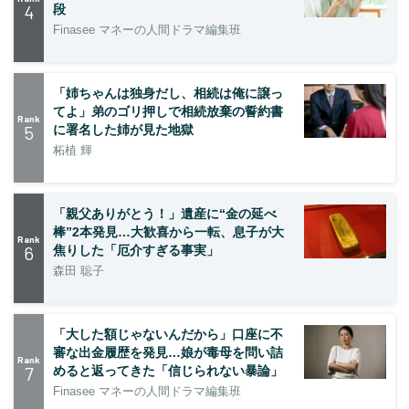
4
段
Finasee マネーの人間ドラマ編集班
「姉ちゃんは独身だし、相続は俺に譲っ
てよ」弟のゴリ押しで相続放棄の誓約書
Rank
5
に署名した姉が見た地獄
柘植 輝
「親父ありがとう！」遺産に“金の延べ
棒”2本発見…大歓喜から一転、息子が大
Rank
6
焦りした「厄介すぎる事実」
森田 聡子
「大した額じゃないんだから」口座に不
審な出金履歴を発見…娘が毒母を問い詰
Rank
7
めると返ってきた「信じられない暴論」
Finasee マネーの人間ドラマ編集班