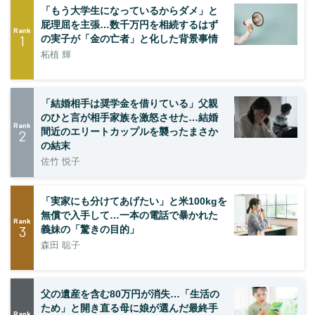
「もう大学生になっているからダメ」と
屁理屈を主張…数千万円を相続するはず
Rank
1
の実子が「金の亡者」と化した背景事情
柘植 輝
「結婚相手は奨学金を借りている」父親
のひと言が相手家族を激怒させた…結婚
Rank
間近のエリートカップルを襲ったまさか
2
の結末
佐竹 悦子
「実家にも分けてあげたい」と米100kgを
無償で入手して…一本の電話で暴かれた
Rank
3
義妹の「驚きの目的」
森田 聡子
父の遺産を含む80万円が消失…「生活の
ため」と開き直る母に娘が選んだ最終手
Rank