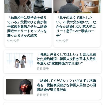
「結婚相手は奨学金を借り
「息子の近くで暮らした
ている」父親のひと言が相
い」70代の父が動いた…な
手家族を激怒させた…結婚
かなか結婚しない東大卒エ
間近のエリートカップルを
リート息子への"最後の一
襲ったまさかの結末
手"
佐竹 悦子
佐竹 悦子
「母親と仲良くしてほしい」と言われ続
けた婚約解消…韓国人女性が日本人男性
を選んだ“家族関係のすれ違い”
佐竹 悦子
「結婚してください」とひざまずく求婚
者も…愛情表現豊かな韓国人男性との国
際結婚が増える理由
佐竹 悦子