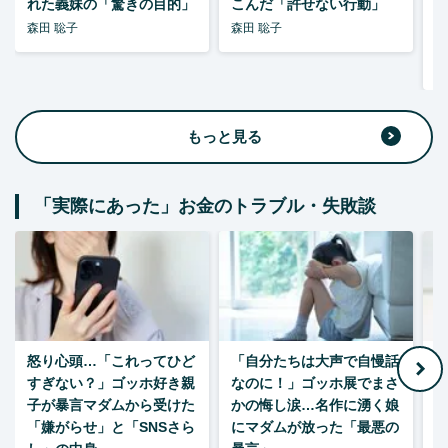
れた義妹の「驚きの目的」
こんだ「許せない行動」
森田 聡子
森田 聡子
F
集
もっと見る
「実際にあった」お金のトラブル・失敗談
怒り心頭…「これってひど
「自分たちは大声で自慢話
すぎない？」ゴッホ好き親
なのに！」ゴッホ展でまさ
1
子が暴言マダムから受けた
かの悔し涙…名作に湧く娘
「嫌がらせ」と「SNSさら
にマダムが放った「最悪の