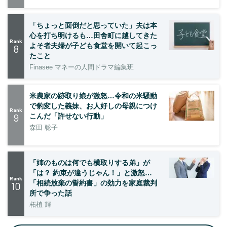
「ちょっと面倒だと思っていた」夫は本
心を打ち明けるも…田舎町に越してきた
Rank
よそ者夫婦が子ども食堂を開いて起こっ
8
たこと
Finasee マネーの人間ドラマ編集班
米農家の跡取り娘が激怒…令和の米騒動
で豹変した義妹、お人好しの母親につけ
Rank
9
こんだ「許せない行動」
森田 聡子
「姉のものは何でも横取りする弟」が
「は？ 約束が違うじゃん！」と激怒…
Rank
「相続放棄の誓約書」の効力を家庭裁判
10
所で争った話
柘植 輝