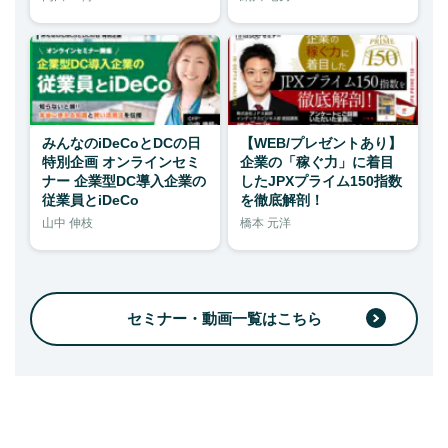
みんなのiDeCoとDCの日
【WEB/プレゼントあり】
特別企画 オンラインセミ
企業の「稼ぐ力」に着目
ナー 企業型DC導入企業の
したJPXプライム150指数
従業員とiDeCo
を徹底解剖！
山中 伸枝
橋本 元洋
セミナー・動画一覧はこちら