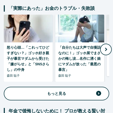
「実際にあった」お金のトラブル・失敗談
怒り心頭…「これってひど
「自分たちは大声で自慢話
すぎない？」ゴッホ好き親
なのに！」ゴッホ展でまさ
1
子が暴言マダムから受けた
かの悔し涙…名作に湧く娘
「嫌がらせ」と「SNSさら
にマダムが放った「最悪の
し」の中身
暴言」
森
森田 聡子
森田 聡子
もっと見る
年金で後悔しないために！ プロが教える賢い対