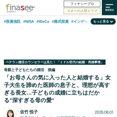
フィナシープロ
マネーの人間ドラマ
#投資信託
#NISA
#iDeCo
#株式投資
#インデックスファンド
もっと見る
#相談事例
#相続・贈与
#FP
#新NISA
#50代
#日本株
#ランキング
#トレンド
#30代
#公的年金
#フィナンシャル・ウェルビーイング
#40代
#金融用語解説
#海外事情
#資産運用業界
#老後
#米国株
#60代
#データ・調査
ベテラン婚活カウンセラーは見た！ 「ミドル世代の結婚・再婚事情」
母親と子どもたちの婚活 後編
#国内株式型
「お母さんの気に入った人と結婚する」女
子大生を諦めた医師の息子と、理想が高す
ぎる長女…子どもの成婚に立ちはだか
る"深すぎる母の愛"
2026.06.01
佐竹 悦子