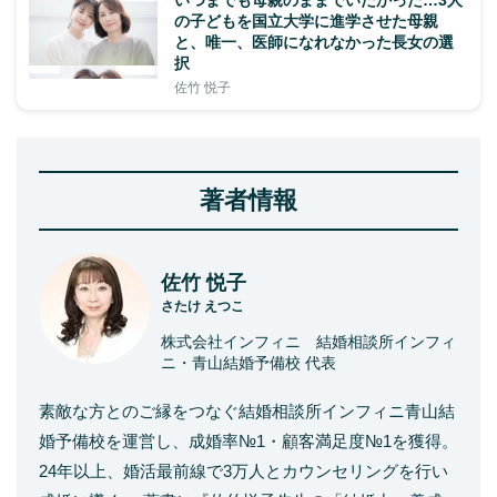
いつまでも母親のままでいたかった…3人
の子どもを国立大学に進学させた母親
と、唯一、医師になれなかった長女の選
択
佐竹 悦子
著者情報
佐竹 悦子
さたけ えつこ
株式会社インフィニ 結婚相談所インフィ
ニ・青山結婚予備校 代表
素敵な方とのご縁をつなぐ結婚相談所インフィニ青山結
婚予備校を運営し、成婚率№1・顧客満足度№1を獲得。
24年以上、婚活最前線で3万人とカウンセリングを行い