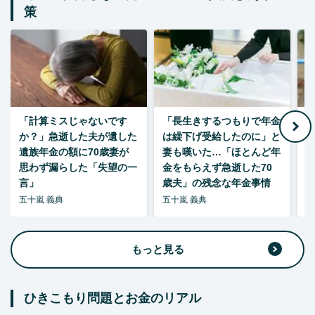
策
「計算ミスじゃないです
「長生きするつもりで年金
「
か？」急逝した夫が遺した
は繰下げ受給したのに」と
た
遺族年金の額に70歳妻が
妻も嘆いた…「ほとんど年
思わず漏らした「失望の一
金をもらえず急逝した70
言」
歳夫」の残念な年金事情
五十嵐 義典
五十嵐 義典
五
もっと見る
ひきこもり問題とお金のリアル