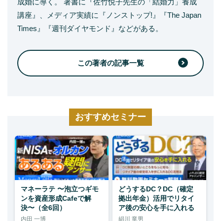
成婚に導く。 著書に『佐竹悦子先生の「結婚力」養成
講座』、メディア実績に『ノンストップ!』『The Japan
Times』『週刊ダイヤモンド』などがある。
この著者の記事一覧
おすすめセミナー
マネーラテ 〜泡立つギモ
どうするDC？DC（確定
ンを資産形成Cafeで解
拠出年金）活用でリタイ
決〜（全6回）
ア後の安心を手に入れる
内田 一博
絹川 竜男