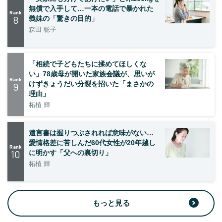
無償で入手して…一本の電話で暴かれた
Rank
8
義妹の「驚きの目的」
森田 聡子
「相続で子どもたちに揉めてほしくな
い」78歳母が開いた家族会議が、思いが
Rank
けずきょうだい分裂を招いた「まさかの
9
理由」
柘植 輝
遺言書は握りつぶされれば意味がない…
愛情格差に苦しんだ60代女性が20年越し
Rank
10
に明かす「父への裏切り」
柘植 輝
もっと見る