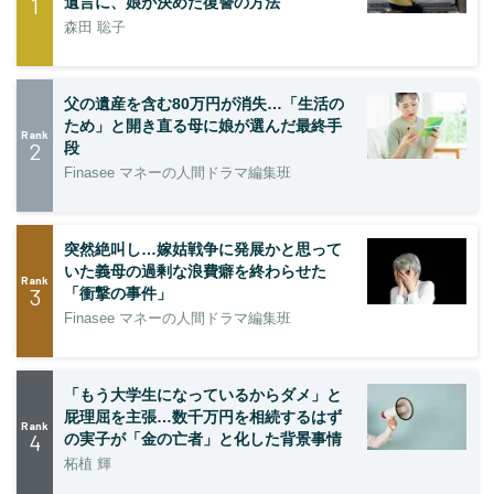
1
遺言に、娘が決めた復讐の方法
森田 聡子
父の遺産を含む80万円が消失…「生活の
ため」と開き直る母に娘が選んだ最終手
Rank
2
段
Finasee マネーの人間ドラマ編集班
突然絶叫し…嫁姑戦争に発展かと思って
いた義母の過剰な浪費癖を終わらせた
Rank
3
「衝撃の事件」
Finasee マネーの人間ドラマ編集班
「もう大学生になっているからダメ」と
屁理屈を主張…数千万円を相続するはず
Rank
4
の実子が「金の亡者」と化した背景事情
柘植 輝