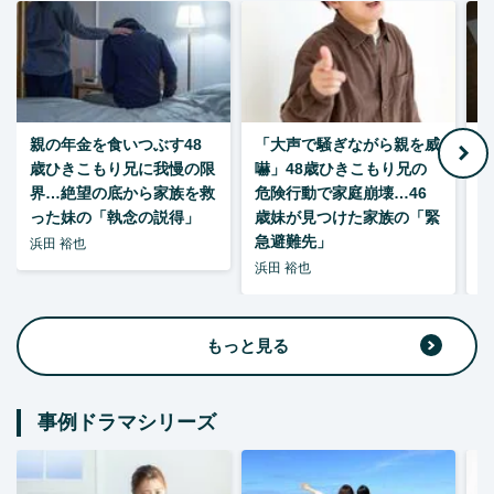
親の年金を食いつぶす48
「大声で騒ぎながら親を威
歳ひきこもり兄に我慢の限
嚇」48歳ひきこもり兄の
い
界…絶望の底から家族を救
危険行動で家庭崩壊…46
った妹の「執念の説得」
歳妹が見つけた家族の「緊
急避難先」
浜田 裕也
浜田 裕也
浜
もっと見る
事例ドラマシリーズ