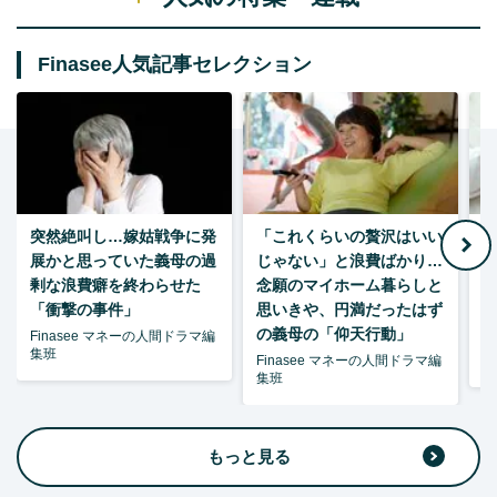
Finasee人気記事セレクション
突然絶叫し…嫁姑戦争に発
「これくらいの贅沢はいい
7
展かと思っていた義母の過
じゃない」と浪費ばかり…
剰な浪費癖を終わらせた
念願のマイホーム暮らしと
「衝撃の事件」
思いきや、円満だったはず
の義母の「仰天行動」
Finasee マネーの人間ドラマ編
集班
Finasee マネーの人間ドラマ編
柘
集班
もっと見る