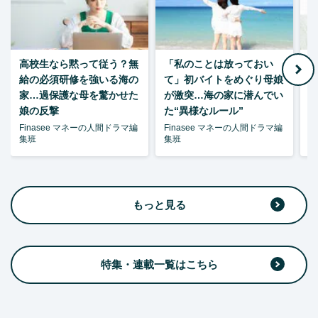
高校生なら黙って従う？無
「私のことは放っておい
父
給の必須研修を強いる海の
て」初バイトをめぐり母娘
家…過保護な母を驚かせた
が激突…海の家に潜んでい
娘の反撃
た“異様なルール”
Finasee マネーの人間ドラマ編
Finasee マネーの人間ドラマ編
F
集班
集班
集
もっと見る
特集・連載一覧はこちら