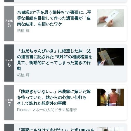
78歳母の“子を思う気持ち”が裏目に…平
等な相続を目指して作った遺言書が「皮
Rank
5
肉な結末」を招いたワケ
柘植 輝
「お兄ちゃんびいき」に絶望した妹…父
の遺言書に記された “8対2”の相続格差を
Rank
見て、衝動的にとってしまった驚きの行
6
動
柘植 輝
「跡継ぎがいない…」米農家に嫁いだ嫁
を待っていた、姑からの心無い仕打ち
Rank
7
そして訪れた想定外の事態
Finasee マネーの人間ドラマ編集班
「実家にも分けてあげたい」と米100kgを