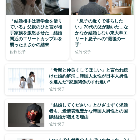
「結婚相手は奨学金を借り
「息子の近くで暮らした
ている」父親のひと言が相
い」70代の父が動いた…な
手家族を激怒させた…結婚
かなか結婚しない東大卒エ
間近のエリートカップルを
リート息子への"最後の一
襲ったまさかの結末
手"
佐竹 悦子
佐竹 悦子
「母親と仲良くしてほしい」と言われ続
けた婚約解消…韓国人女性が日本人男性
を選んだ“家族関係のすれ違い”
佐竹 悦子
「結婚してください」とひざまずく求婚
者も…愛情表現豊かな韓国人男性との国
際結婚が増える理由
佐竹 悦子