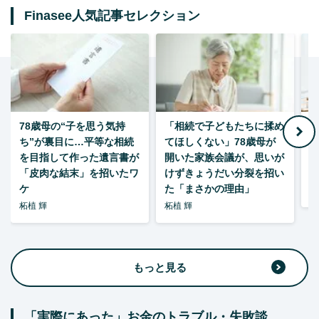
Finasee人気記事セレクション
78歳母の“子を思う気持
「相続で子どもたちに揉め
ち”が裏目に…平等な相続
てほしくない」78歳母が
い
を目指して作った遺言書が
開いた家族会議が、思いが
「皮肉な結末」を招いたワ
けずきょうだい分裂を招い
ケ
た「まさかの理由」
森
柘植 輝
柘植 輝
もっと見る
「実際にあった」お金のトラブル・失敗談