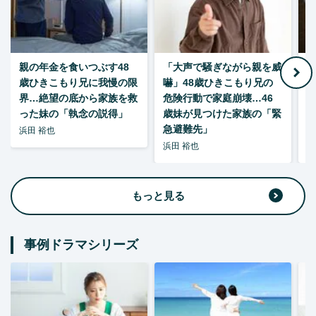
親の年金を食いつぶす48
「大声で騒ぎながら親を威
歳ひきこもり兄に我慢の限
嚇」48歳ひきこもり兄の
い
界…絶望の底から家族を救
危険行動で家庭崩壊…46
った妹の「執念の説得」
歳妹が見つけた家族の「緊
急避難先」
浜田 裕也
浜田 裕也
浜
もっと見る
事例ドラマシリーズ