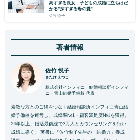
高すぎる長女…子どもの成婚に立ちはだ
かる"深すぎる母の愛"
佐竹 悦子
著者情報
佐竹 悦子
さたけ えつこ
株式会社インフィニ 結婚相談所インフィ
ニ・青山結婚予備校 代表
素敵な方とのご縁をつなぐ結婚相談所インフィニ青山結
婚予備校を運営し、成婚率№1・顧客満足度№1を獲得。
24年以上、婚活最前線で3万人とカウンセリングを行い
成婚に導く。 著書に『佐竹悦子先生の「結婚力」養成