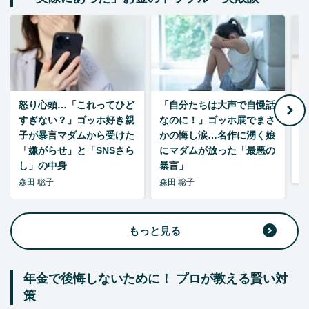
怒り心頭…「これってひど
「自分たちは大声で自慢話
すぎない？」ゴッホ好き親
なのに！」ゴッホ展でまさ
1
子が暴言マダムから受けた
かの悔し涙…名作に湧く娘
「嫌がらせ」と「SNSさら
にマダムが放った「最悪の
し」の中身
暴言」
森
森田 聡子
森田 聡子
もっと見る
年金で後悔しないために！ プロが教える賢い対
策