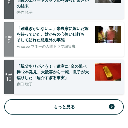
間近のエリートカップルを襲ったまさか
8
の結末
佐竹 悦子
「跡継ぎがいない…」米農家に嫁いだ嫁
を待っていた、姑からの心無い仕打ち
Rank
9
そして訪れた想定外の事態
Finasee マネーの人間ドラマ編集班
「親父ありがとう！」遺産に“金の延べ
棒”2本発見…大歓喜から一転、息子が大
Rank
10
焦りした「厄介すぎる事実」
森田 聡子
もっと見る