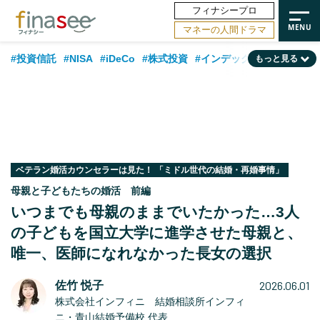
フィナシープロ
マネーの人間ドラマ
#投資信託
#NISA
#iDeCo
#株式投資
#インデックスファンド
もっと見る
#相談事例
#相続・贈与
#FP
#新NISA
#ランキング
#トレンド
#日本株
#公的年金
#30代
#40代
#50代
#金融用語解説
#資産運用業界
#老後
#海外事情
#積立投資
#フィナンシャル・ウェルビーイング
#データ・調査
#国内株式型
ベテラン婚活カウンセラーは見た！ 「ミドル世代の結婚・再婚事情」
母親と子どもたちの婚活 前編
#60代
いつまでも母親のままでいたかった…3人
の子どもを国立大学に進学させた母親と、
唯一、医師になれなかった長女の選択
2026.06.01
佐竹 悦子
株式会社インフィニ 結婚相談所インフィ
ニ・青山結婚予備校 代表