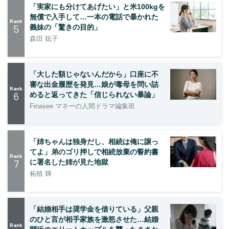
「実家にも分けてあげたい」と米100kgを
無償で入手して…一本の電話で暴かれた
Rank
5
義妹の「驚きの目的」
森田 聡子
「大した額じゃないんだから」口座に不
審な出金履歴を発見…娘が毒母を問い詰
Rank
6
めると返ってきた「信じられない暴論」
Finasee マネーの人間ドラマ編集班
「姉ちゃんは独身だし、相続は俺に譲っ
てよ」弟のゴリ押しで相続放棄の誓約書
Rank
7
に署名した姉が見た地獄
柘植 輝
「結婚相手は奨学金を借りている」父親
のひと言が相手家族を激怒させた…結婚
Rank