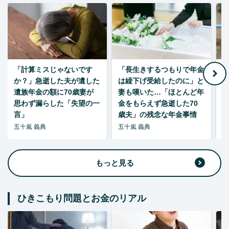
「計算ミスじゃないです
「長生きするつもりで年金
「
か？」急逝した夫が遺した
は繰下げ受給したのに」と
た
遺族年金の額に70歳妻が
妻も嘆いた…「ほとんど年
思わず漏らした「失望の一
金をもらえず急逝した70
言」
歳夫」の残念な年金事情
五十嵐 義典
五十嵐 義典
五
もっと見る
ひきこもり問題とお金のリアル