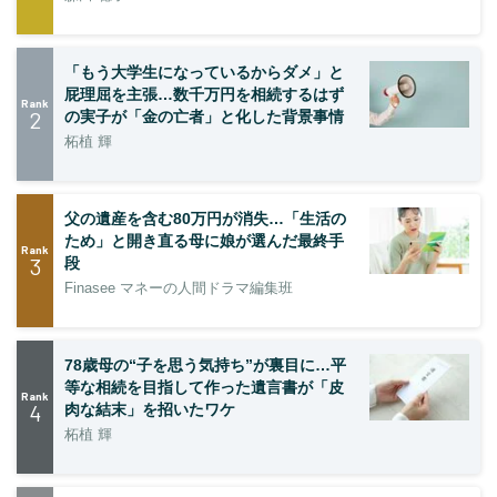
「もう大学生になっているからダメ」と
屁理屈を主張…数千万円を相続するはず
Rank
2
の実子が「金の亡者」と化した背景事情
柘植 輝
父の遺産を含む80万円が消失…「生活の
ため」と開き直る母に娘が選んだ最終手
Rank
3
段
Finasee マネーの人間ドラマ編集班
78歳母の“子を思う気持ち”が裏目に…平
等な相続を目指して作った遺言書が「皮
Rank
4
肉な結末」を招いたワケ
柘植 輝