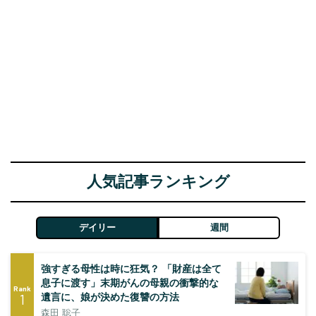
人気記事ランキング
デイリー
週間
強すぎる母性は時に狂気？ 「財産は全て
息子に渡す」末期がんの母親の衝撃的な
Rank
1
遺言に、娘が決めた復讐の方法
森田 聡子