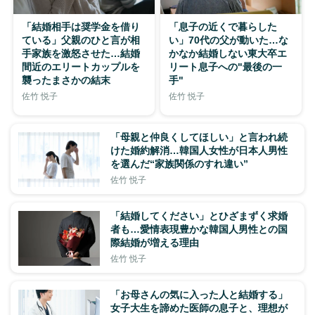
「結婚相手は奨学金を借り
「息子の近くで暮らした
ている」父親のひと言が相
い」70代の父が動いた…な
手家族を激怒させた…結婚
かなか結婚しない東大卒エ
間近のエリートカップルを
リート息子への"最後の一
襲ったまさかの結末
手"
佐竹 悦子
佐竹 悦子
「母親と仲良くしてほしい」と言われ続
けた婚約解消…韓国人女性が日本人男性
を選んだ“家族関係のすれ違い”
佐竹 悦子
「結婚してください」とひざまずく求婚
者も…愛情表現豊かな韓国人男性との国
際結婚が増える理由
佐竹 悦子
「お母さんの気に入った人と結婚する」
女子大生を諦めた医師の息子と、理想が