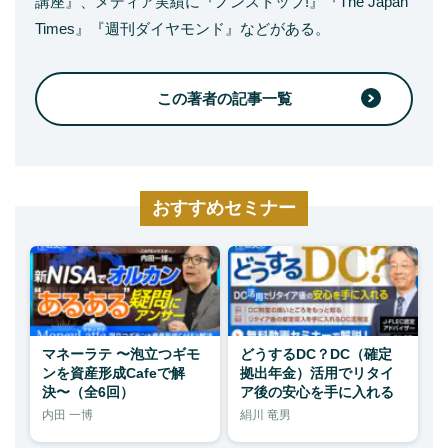
講座』、メディア実績に『ノンストップ!』『The Japan
Times』『週刊ダイヤモンド』などがある。
この著者の記事一覧
おすすめセミナー
マネーラテ 〜泡立つギモ
どうするDC？DC（確定
ンを資産形成Cafeで解
拠出年金）活用でリタイ
決〜（全6回）
ア後の安心を手に入れる
内田 一博
絹川 竜男