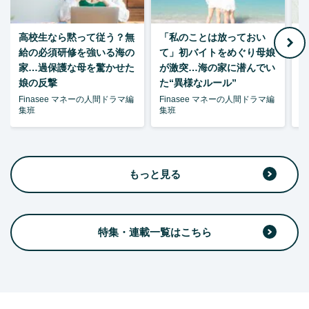
高校生なら黙って従う？無
「私のことは放っておい
父
給の必須研修を強いる海の
て」初バイトをめぐり母娘
家…過保護な母を驚かせた
が激突…海の家に潜んでい
娘の反撃
た“異様なルール”
Finasee マネーの人間ドラマ編
Finasee マネーの人間ドラマ編
F
集班
集班
集
もっと見る
特集・連載一覧はこちら