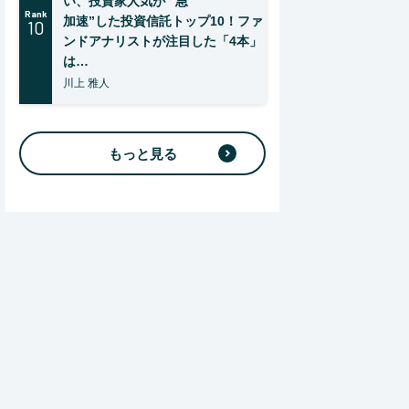
い、投資家人気が “急
Rank
加速”した投資信託トップ10！ファ
10
ンドアナリストが注目した「4本」
は…
川上 雅人
もっと見る