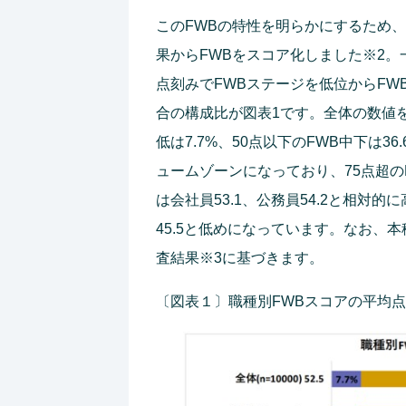
このFWBの特性を明らかにするため
果からFWBをスコア化しました※2。
点刻みでFWBステージを低位からFW
合の構成比が図表1です。全体の数値を
低は7.7%、50点以下のFWB中下は36
ュームゾーンになっており、75点超の
は会社員53.1、公務員54.2と相対
45.5と低めになっています。なお、
査結果※3に基づきます。
〔図表１〕職種別FWBスコアの平均