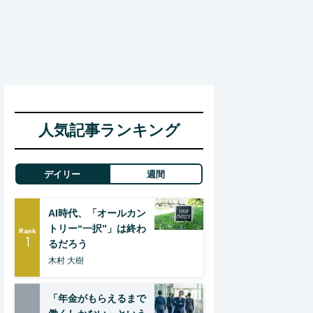
人気記事ランキング
デイリー
週間
AI時代、「オールカン
トリー“一択”」は終わ
Rank
1
るだろう
木村 大樹
「年金がもらえるまで