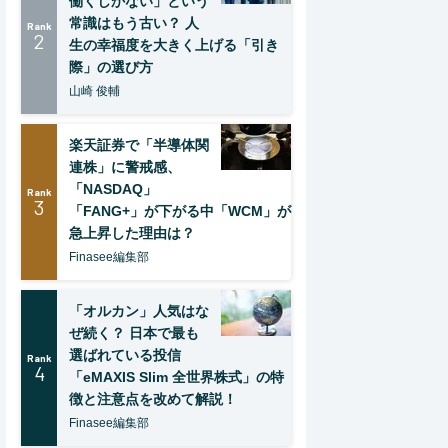
働くしかない」という
常識はもう古い？ 人
Rank
2
生の幸福度を大きく上げる「引き
際」の選び方
山崎 俊輔
楽天証券で「半導体関
連株」に警戒感、
「NASDAQ」
Rank
3
「FANG+」が下がる中「WCM」が
急上昇した理由は？
Finasee編集部
「オルカン」人気はな
ぜ続く？ 日本で最も
選ばれている投信
Rank
4
「eMAXIS Slim 全世界株式」の特
徴と注意点を改めて解説！
Finasee編集部