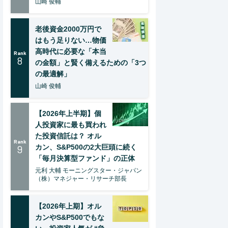
山崎 俊輔
老後資金2000万円で
はもう足りない…物価
高時代に必要な「本当
Rank
8
の金額」と賢く備えるための「3つ
の最適解」
山崎 俊輔
【2026年上半期】個
人投資家に最も買われ
た投資信託は？ オル
Rank
9
カン、S&P500の2大巨頭に続く
「毎月決算型ファンド」の正体
元利 大輔 モーニングスター・ジャパン
（株）マネジャー・リサーチ部長
【2026年上期】オル
カンやS&P500でもな