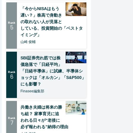
「今からNISAはもう
遅い？」株高で身動き
の取れない人が見落と
Rank
5
している、投資開始の「ベストタ
イミング」
山崎 俊輔
SBI証券売れ筋では株
価急落で「日経平均」
「日経半導体」に試練、半導体シ
Rank
6
ョックは「オルカン」「S&P500」
にも影響？
Finasee編集部
共働き夫婦は将来の勝
ち組？ 家事育児に追
Rank
われる日々が“老後に
7
必ず報われる”納得の理由