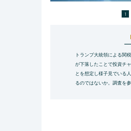
1
トランプ大統領による関
が下落したことで投資チ
とを想定し様子見でいる
るのではないか。調査を