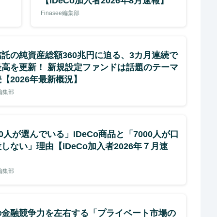
【iDeCo加入者2026年8月速報】
Finasee編集部
託の純資産総額360兆円に迫る、3カ月連続で
最高を更新！ 新規設定ファンドは話題のテーマ
【2026年最新概況】
e編集部
00人が選んでいる」iDeCo商品と「7000人が口
しない」理由【iDeCo加入者2026年７月速
e編集部
の金融競争力を左右する「プライベート市場の