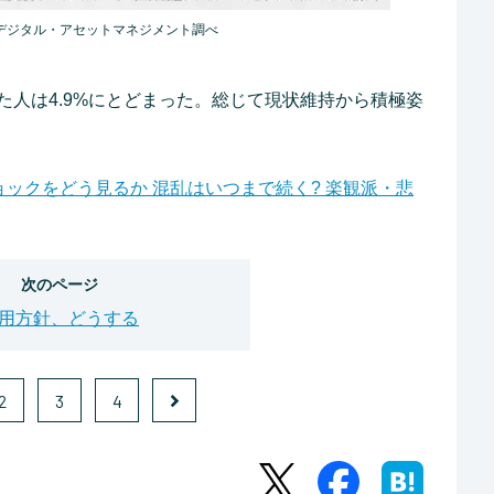
デジタル・アセットマネジメント調べ
た人は4.9%にとどまった。総じて現状維持から積極姿
ックをどう見るか 混乱はいつまで続く? 楽観派・悲
次のページ
用方針、どうする
2
3
4