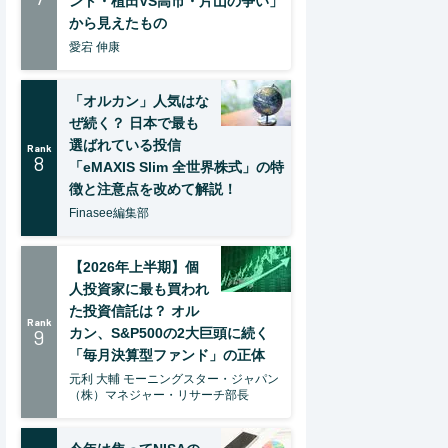
ント・植田VS高市・片山の争い」
から見えたもの
愛宕 伸康
「オルカン」人気はな
ぜ続く？ 日本で最も
選ばれている投信
Rank
8
「eMAXIS Slim 全世界株式」の特
徴と注意点を改めて解説！
Finasee編集部
【2026年上半期】個
人投資家に最も買われ
た投資信託は？ オル
Rank
9
カン、S&P500の2大巨頭に続く
「毎月決算型ファンド」の正体
元利 大輔 モーニングスター・ジャパン
（株）マネジャー・リサーチ部長