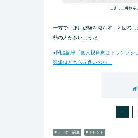
出所：三井物産
一方で「運用総額を減らす」と回答し
勢の人が多いようだ。
●関連記事「個人投資家はトランプショ
観派はどちらが多いのか」
運
1
# データ・調査
# トレンド