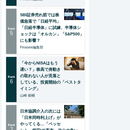
SBI証券売れ筋では株
価急落で「日経平均」
「日経半導体」に試練、半導体シ
Rank
5
ョックは「オルカン」「S&P500」
にも影響？
Finasee編集部
「今からNISAはもう
遅い？」株高で身動き
の取れない人が見落と
Rank
6
している、投資開始の「ベストタ
イミング」
山崎 俊輔
日米協調介入の次には
「日米同時利上げ」が
やってくる…「ベッセ
Rank
7