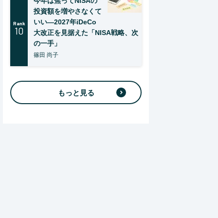
今年は焦ってNISAの
投資額を増やさなくて
いい―2027年iDeCo
Rank
10
大改正を見据えた「NISA戦略、次
の一手」
篠田 尚子
もっと見る