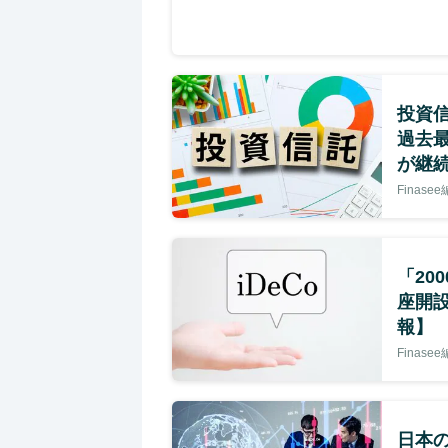
投資信
過去
が継続
Finase
「20
座開設
報】
Finase
日本