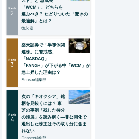
スト」と 急成長
「WCM」、どちらを
Rank
2
選ぶべき？ たどりついた「驚きの
最適解」とは？
徳永 浩
楽天証券で「半導体関
連株」に警戒感、
「NASDAQ」
Rank
3
「FANG+」が下がる中「WCM」が
急上昇した理由は？
Finasee編集部
次の「キオクシア」銘
柄を見抜くには？ 東
芝の事例「残した持分
Rank
の帰属」を読み解く—非公開化で
4
退出した株主はその取り分に含ま
れない
Finasee編集部