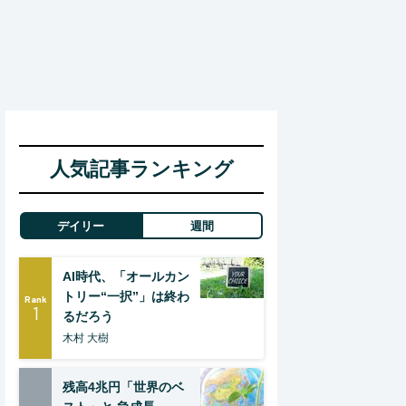
人気記事ランキング
デイリー
週間
AI時代、「オールカン
トリー“一択”」は終わ
Rank
1
るだろう
木村 大樹
残高4兆円「世界のベ