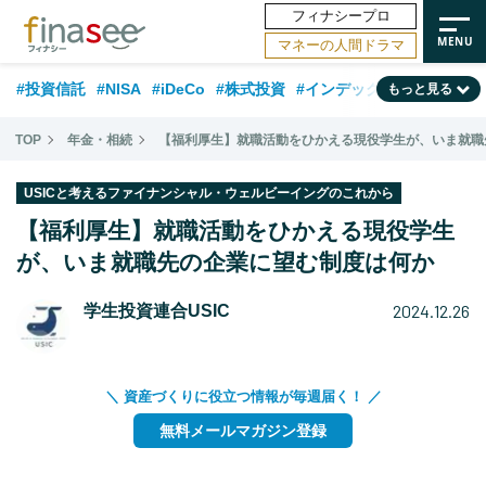
フィナシープロ
マネーの人間ドラマ
#投資信託
#NISA
#iDeCo
#株式投資
#インデックスファンド
もっと見る
#相談事例
#相続・贈与
#FP
#新NISA
#積立投資
#30代
TOP
年金・相続
【福利厚生】就職活動をひかえる現役学生が、いま就職
#ランキング
#日本株
#公的年金
#40代
#トレンド
USICと考えるファイナンシャル・ウェルビーイングのこれから
#フィナンシャル・ウェルビーイング
#企業型DC
#退職金
#50代
【福利厚生】就職活動をひかえる現役学生
#老後
が、いま就職先の企業に望む制度は何か
#データ・調査
#金融用語解説
#話題の企業
#国内株式型
2024.12.26
学生投資連合USIC
＼ 資産づくりに役立つ情報が毎週届く！ ／
無料メールマガジン登録