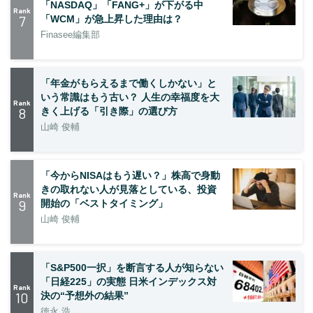
「NASDAQ」「FANG+」が下がる中
Rank
7
「WCM」が急上昇した理由は？
Finasee編集部
「年金がもらえるまで働くしかない」と
いう常識はもう古い？ 人生の幸福度を大
Rank
8
きく上げる「引き際」の選び方
山崎 俊輔
「今からNISAはもう遅い？」株高で身動
きの取れない人が見落としている、投資
Rank
9
開始の「ベストタイミング」
山崎 俊輔
「S&P500一択」を断言する人が知らない
「日経225」の実態 日米インデックス対
Rank
10
決の“予想外の結果”
徳永 浩