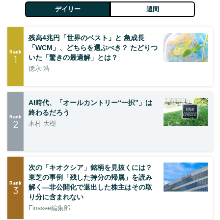
デイリー
週間
残高4兆円「世界のベスト」と 急成長
「WCM」、どちらを選ぶべき？ たどりつ
Rank
1
いた「驚きの最適解」とは？
徳永 浩
AI時代、「オールカントリー“一択”」は
終わるだろう
Rank
2
木村 大樹
次の「キオクシア」銘柄を見抜くには？
東芝の事例「残した持分の帰属」を読み
Rank
解く—非公開化で退出した株主はその取
3
り分に含まれない
Finasee編集部