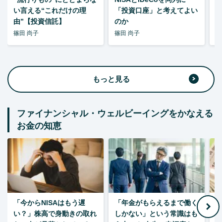
い言える“これだけの理
「投資口座」と考えてよい
由”【投資信託】
のか
篠田 尚子
篠田 尚子
篠
もっと見る
ファイナンシャル・ウェルビーイングをかなえる
お金の知恵
「今からNISAはもう遅
「年金がもらえるまで働く
老
い？」株高で身動きの取れ
しかない」という常識はも