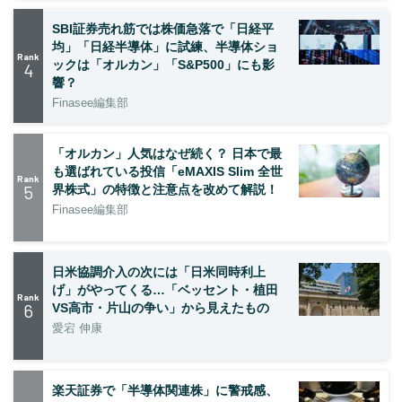
SBI証券売れ筋では株価急落で「日経平
均」「日経半導体」に試練、半導体ショ
Rank
ックは「オルカン」「S&P500」にも影
4
響？
Finasee編集部
「オルカン」人気はなぜ続く？ 日本で最
も選ばれている投信「eMAXIS Slim 全世
Rank
5
界株式」の特徴と注意点を改めて解説！
Finasee編集部
日米協調介入の次には「日米同時利上
げ」がやってくる…「ベッセント・植田
Rank
6
VS高市・片山の争い」から見えたもの
愛宕 伸康
楽天証券で「半導体関連株」に警戒感、