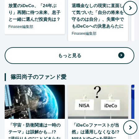
放置のiDeCo、「24年ぶ
退職金なしの現実に直面し
り」再開に待つ未来、息子
て気づいた「自分の将来を
と一緒に選んだ投資先は？
守るのは自分」、失業中で
た
もiDeCoへの決意あらたに
Finasee編集部
Finasee編集部
F
もっと見る
篠田尚子のファンド愛
「宇宙・防衛関連は一時の
「iDeCoファーストが当
【
テーマ」は誤解かも…!?
然」は通用しなくなる!?
“流行りもの”にとどまらな
NISAとiDeCoを同列に