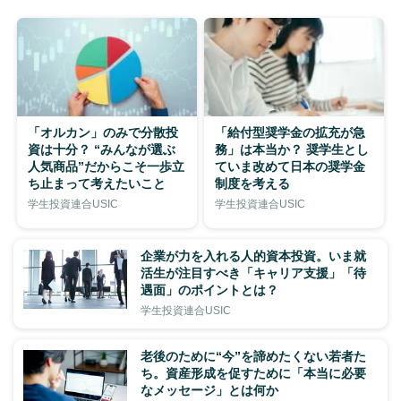
「オルカン」のみで分散投
「給付型奨学金の拡充が急
資は十分？ “みんなが選ぶ
務」は本当か？ 奨学生とし
人気商品”だからこそ一歩立
ていま改めて日本の奨学金
ち止まって考えたいこと
制度を考える
学生投資連合USIC
学生投資連合USIC
企業が力を入れる人的資本投資。いま就
活生が注目すべき「キャリア支援」「待
遇面」のポイントとは？
学生投資連合USIC
老後のために“今”を諦めたくない若者た
ち。資産形成を促すために「本当に必要
なメッセージ」とは何か