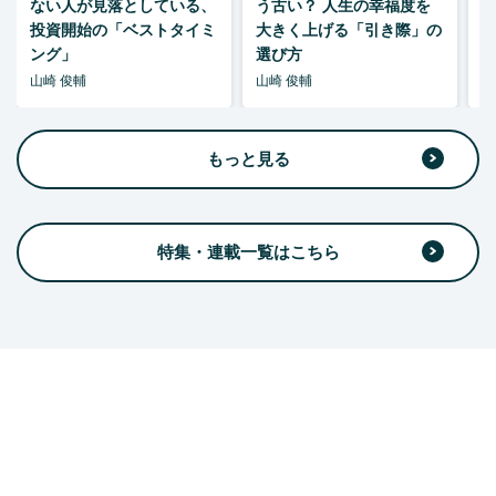
ない人が見落としている、
う古い？ 人生の幸福度を
投資開始の「ベストタイミ
大きく上げる「引き際」の
ング」
選び方
山崎 俊輔
山崎 俊輔
山
もっと見る
特集・連載一覧はこちら