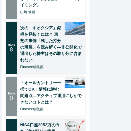
イミング」
山崎 俊輔
次の「キオクシア」銘
柄を見抜くには？ 東
芝の事例「残した持分
Rank
の帰属」を読み解く—非公開化で
8
退出した株主はその取り分に含ま
れない
Finasee編集部
「オールカントリー一
択でOK」情報に潜む
Rank
問題点―アクティブ運用にしかで
9
きないコトとは？
Finasee編集部
NISA口座2052万のう