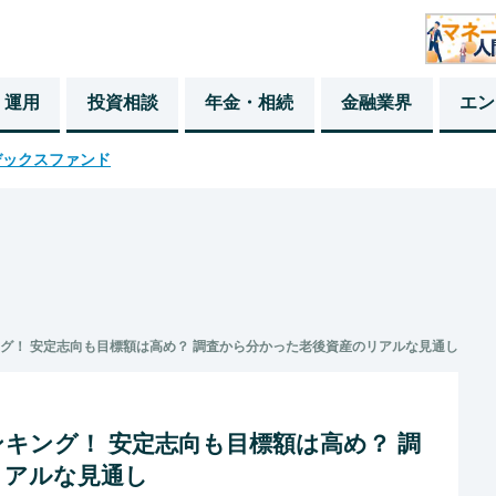
・運用
投資相談
年金・相続
金融業界
エン
デックスファンド
ング！ 安定志向も目標額は高め？ 調査から分かった老後資産のリアルな見通し
ンキング！ 安定志向も目標額は高め？ 調
リアルな見通し