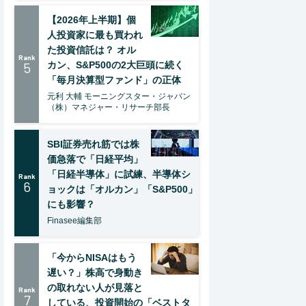
【2026年上半期】個
人投資家に最も買われ
た投資信託は？ オル
Rank
5
カン、S&P500の2大巨頭に続く
「毎月決算型ファンド」の正体
元利 大輔 モーニングスター・ジャパン
（株）マネジャー・リサーチ部長
SBI証券売れ筋では株
価急落で「日経平均」
「日経半導体」に試練、半導体シ
Rank
6
ョックは「オルカン」「S&P500」
にも影響？
Finasee編集部
「今からNISAはもう
遅い？」株高で身動き
の取れない人が見落と
Rank
7
している、投資開始の「ベストタ