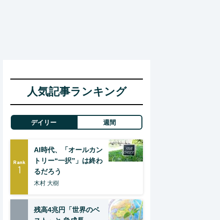
人気記事ランキング
デイリー
週間
AI時代、「オールカン
トリー“一択”」は終わ
Rank
1
るだろう
木村 大樹
残高4兆円「世界のベ