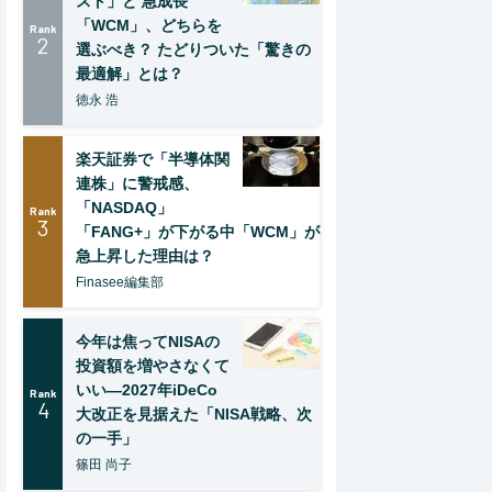
スト」と 急成長
「WCM」、どちらを
Rank
2
選ぶべき？ たどりついた「驚きの
最適解」とは？
徳永 浩
楽天証券で「半導体関
連株」に警戒感、
「NASDAQ」
Rank
3
「FANG+」が下がる中「WCM」が
急上昇した理由は？
Finasee編集部
今年は焦ってNISAの
投資額を増やさなくて
いい―2027年iDeCo
Rank
4
大改正を見据えた「NISA戦略、次
の一手」
篠田 尚子