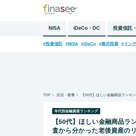
NISA
iDeCo・DC
投資信託
#投資信託
#NISA
#iDeCo
#株式投資
#イン
TOP
生活・教養
【50代】ほしい金融商品ランキ
年代別金融資産ランキング
【50代】ほしい金融商品ラ
査から分かった老後資産の