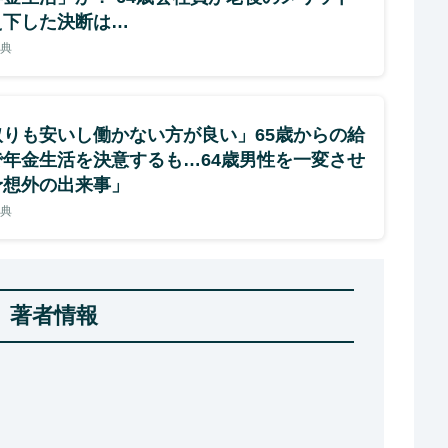
え下した決断は…
義典
取りも安いし働かない方が良い」65歳からの給
で年金生活を決意するも…64歳男性を一変させ
予想外の出来事」
義典
著者情報