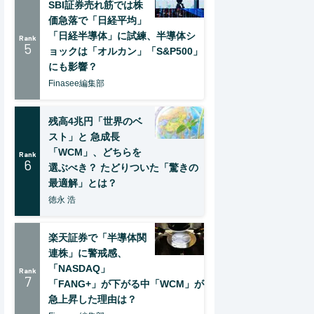
SBI証券売れ筋では株
価急落で「日経平均」
「日経半導体」に試練、半導体シ
Rank
5
ョックは「オルカン」「S&P500」
にも影響？
Finasee編集部
残高4兆円「世界のベ
スト」と 急成長
「WCM」、どちらを
Rank
6
選ぶべき？ たどりついた「驚きの
最適解」とは？
徳永 浩
楽天証券で「半導体関
連株」に警戒感、
「NASDAQ」
Rank
7
「FANG+」が下がる中「WCM」が
急上昇した理由は？