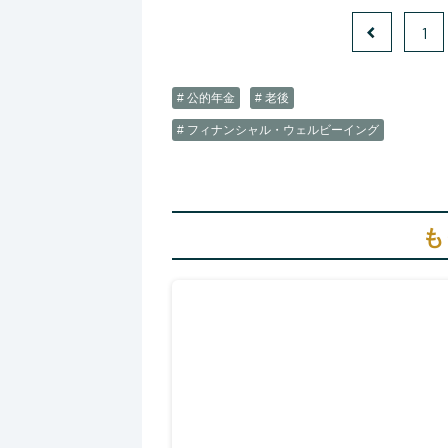
1
# 公的年金
# 老後
# フィナンシャル・ウェルビーイング
も