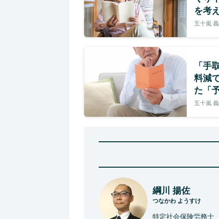
を考
五十嵐 
「手
料減
た「
五十嵐 
綱川 揚佐
つなかわ ようすけ
特定社会保険労務士