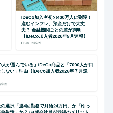
iDeCo加入者初の400万人に到達！
進むインフレ、預金だけで大丈
夫？ 金融機関ごとの差が判明
【iDeCo加入者2026年8月速報】
Finasee編集部
00人が選んでいる」iDeCo商品と「7000人が口
しない」理由【iDeCo加入者2026年７月速
e編集部
の選択「週4回勤務で月給24万円」か「ゆっ
金生活」か？ 64歳会社員が老後のメリット