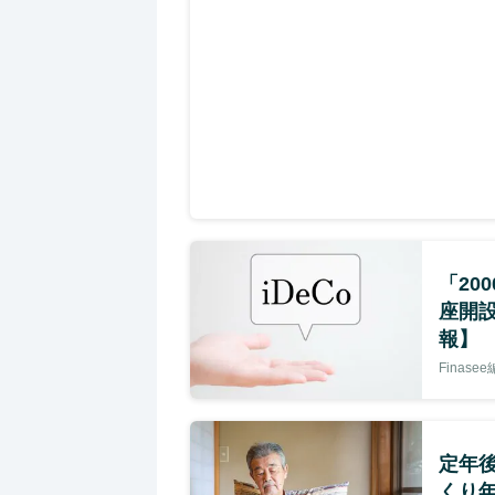
「20
座開設
報】
Finase
定年後
くり年