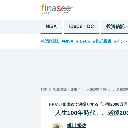
NISA
iDeCo・DC
投資信託
#投資信託
#NISA
#iDeCo
#株式投資
#イン
TOP
投資信託・運用
「人生100年時代」、老後2
FPがいま改めて深掘りする「老後2000万
「人生100年時代」、老後2
綱川 揚佐