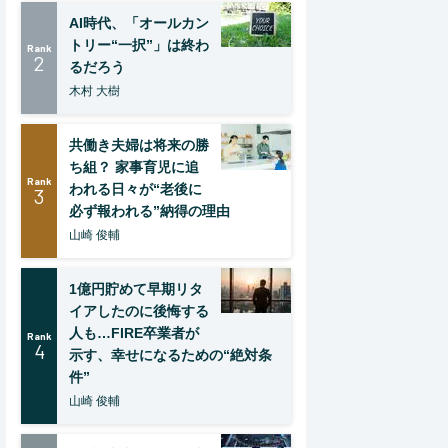
AI時代、「オールカン
トリー“一択”」は終わ
Rank
2
るだろう
木村 大樹
共働き夫婦は将来の勝
ち組？ 家事育児に追
Rank
われる日々が“老後に
3
必ず報われる”納得の理由
山崎 俊輔
1億円貯めて早期リタ
イアしたのに後悔する
人も…FIRE卒業者が
Rank
4
示す、幸せになるための“絶対条
件”
山崎 俊輔