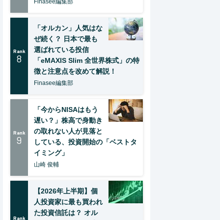
Finasee編集部
「オルカン」人気はな
ぜ続く？ 日本で最も
選ばれている投信
Rank
8
「eMAXIS Slim 全世界株式」の特
徴と注意点を改めて解説！
Finasee編集部
「今からNISAはもう
遅い？」株高で身動き
の取れない人が見落と
Rank
9
している、投資開始の「ベストタ
イミング」
山崎 俊輔
【2026年上半期】個
人投資家に最も買われ
た投資信託は？ オル
Rank