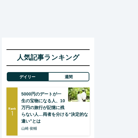
人気記事ランキング
デイリー
週間
5000円のデートが一
生の宝物になる人、10
万円の旅行が記憶に残
Rank
1
らない人…両者を分ける“決定的な
違い”とは
山崎 俊輔