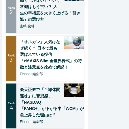
働くしかない」という
常識はもう古い？ 人
Rank
2
生の幸福度を大きく上げる「引き
際」の選び方
山崎 俊輔
「オルカン」人気はな
ぜ続く？ 日本で最も
選ばれている投信
Rank
3
「eMAXIS Slim 全世界株式」の特
徴と注意点を改めて解説！
Finasee編集部
楽天証券で「半導体関
連株」に警戒感、
「NASDAQ」
Rank
4
「FANG+」が下がる中「WCM」が
急上昇した理由は？
Finasee編集部