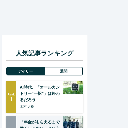
人気記事ランキング
デイリー
週間
AI時代、「オールカン
トリー“一択”」は終わ
Rank
1
るだろう
木村 大樹
「年金がもらえるまで