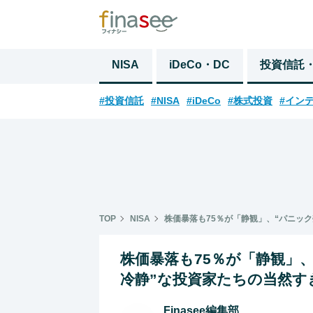
NISA
iDeCo・DC
投資信託
#投資信託
#NISA
#iDeCo
#株式投資
#イン
TOP
NISA
株価暴落も75％が「静観」、“パニッ
株価暴落も75％が「静観」
冷静”な投資家たちの当然す
Finasee編集部