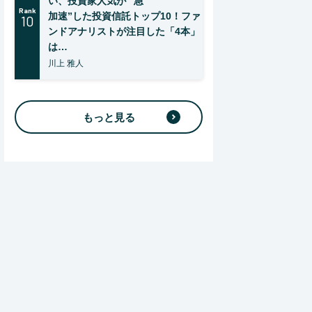
い、投資家人気が “急
Rank
加速”した投資信託トップ10！ファ
10
ンドアナリストが注目した「4本」
は…
川上 雅人
もっと見る