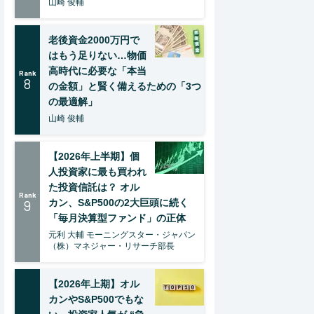
山崎 俊輔
老後資金2000万円で
はもう足りない…物価
高時代に必要な「本当
Rank
8
の金額」と賢く備えるための「3つ
の最適解」
山崎 俊輔
【2026年上半期】個
人投資家に最も買われ
た投資信託は？ オル
Rank
9
カン、S&P500の2大巨頭に続く
「毎月決算型ファンド」の正体
元利 大輔 モーニングスター・ジャパン
（株）マネジャー・リサーチ部長
【2026年上期】オル
カンやS&P500でもな