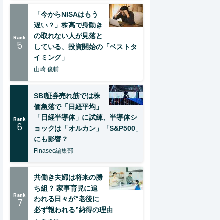
「今からNISAはもう
遅い？」株高で身動き
の取れない人が見落と
Rank
5
している、投資開始の「ベストタ
イミング」
山崎 俊輔
SBI証券売れ筋では株
価急落で「日経平均」
「日経半導体」に試練、半導体シ
Rank
6
ョックは「オルカン」「S&P500」
にも影響？
Finasee編集部
共働き夫婦は将来の勝
ち組？ 家事育児に追
Rank
われる日々が“老後に
7
必ず報われる”納得の理由