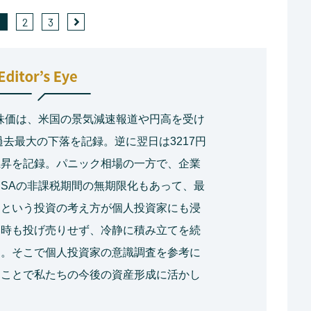
1
2
3
平均株価は、米国の景気減速報道や円高を受け
過去最大の下落を記録。逆に翌日は3217円
上昇を記録。パニック相場の一方で、企業
ISAの非課税期間の無期限化もあって、最
」という投資の考え方が個人投資家にも浸
落時も投げ売りせず、冷静に積み立てを続
は。そこで個人投資家の意識調査を参考に
ることで私たちの今後の資産形成に活かし