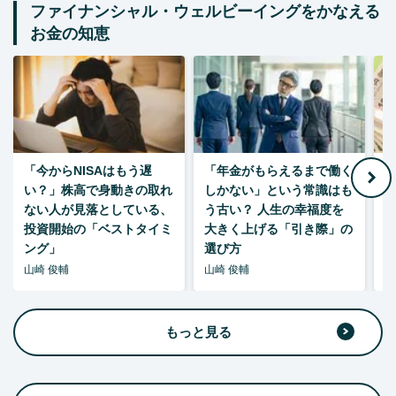
ファイナンシャル・ウェルビーイングをかなえる
お金の知恵
「今からNISAはもう遅
「年金がもらえるまで働く
老
い？」株高で身動きの取れ
しかない」という常識はも
ない人が見落としている、
う古い？ 人生の幸福度を
投資開始の「ベストタイミ
大きく上げる「引き際」の
ング」
選び方
山崎 俊輔
山崎 俊輔
山
もっと見る