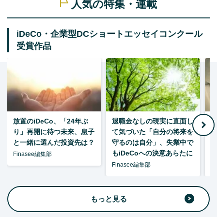
人気の特集・連載
iDeCo・企業型DCショートエッセイコンクール
受賞作品
放置のiDeCo、「24年ぶ
退職金なしの現実に直面し
り」再開に待つ未来、息子
て気づいた「自分の将来を
と一緒に選んだ投資先は？
守るのは自分」、失業中で
た
もiDeCoへの決意あらたに
Finasee編集部
Finasee編集部
F
もっと見る