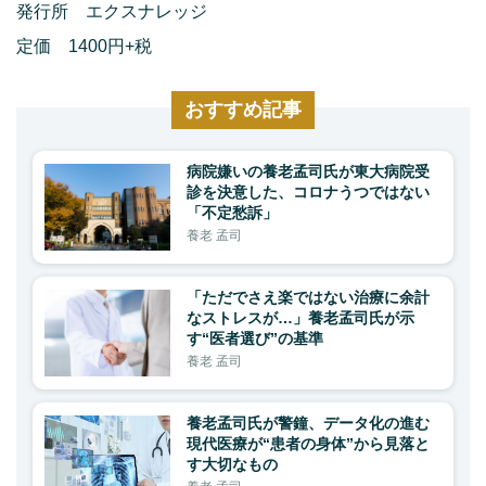
発行所 エクスナレッジ
定価 1400円+税
おすすめ記事
病院嫌いの養老孟司氏が東大病院受
診を決意した、コロナうつではない
「不定愁訴」
養老 孟司
「ただでさえ楽ではない治療に余計
なストレスが…」養老孟司氏が示
す“医者選び”の基準
養老 孟司
養老孟司氏が警鐘、データ化の進む
現代医療が“患者の身体”から見落と
す大切なもの