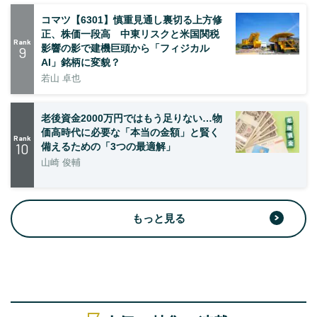
コマツ【6301】慎重見通し裏切る上方修
正、株価一段高 中東リスクと米国関税
Rank
影響の影で建機巨頭から「フィジカル
9
AI」銘柄に変貌？
若山 卓也
老後資金2000万円ではもう足りない…物
価高時代に必要な「本当の金額」と賢く
Rank
10
備えるための「3つの最適解」
山崎 俊輔
もっと見る