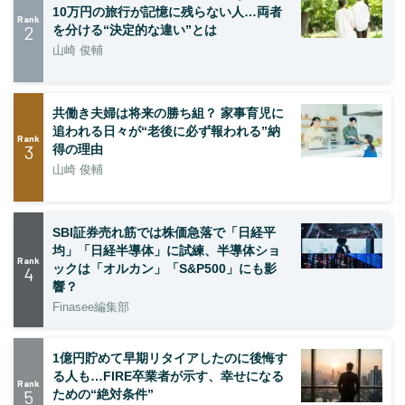
10万円の旅行が記憶に残らない人…両者
Rank
2
を分ける“決定的な違い”とは
山崎 俊輔
共働き夫婦は将来の勝ち組？ 家事育児に
追われる日々が“老後に必ず報われる”納
Rank
3
得の理由
山崎 俊輔
SBI証券売れ筋では株価急落で「日経平
均」「日経半導体」に試練、半導体ショ
Rank
ックは「オルカン」「S&P500」にも影
4
響？
Finasee編集部
1億円貯めて早期リタイアしたのに後悔す
る人も…FIRE卒業者が示す、幸せになる
Rank
5
ための“絶対条件”