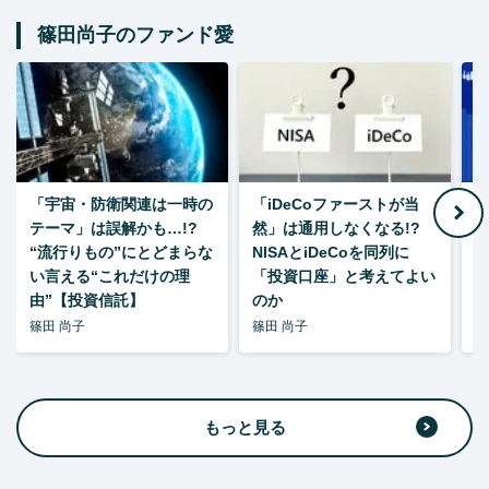
篠田尚子のファンド愛
「宇宙・防衛関連は一時の
「iDeCoファーストが当
【
テーマ」は誤解かも…!?
然」は通用しなくなる!?
“流行りもの”にとどまらな
NISAとiDeCoを同列に
い言える“これだけの理
「投資口座」と考えてよい
由”【投資信託】
のか
篠田 尚子
篠田 尚子
篠
もっと見る