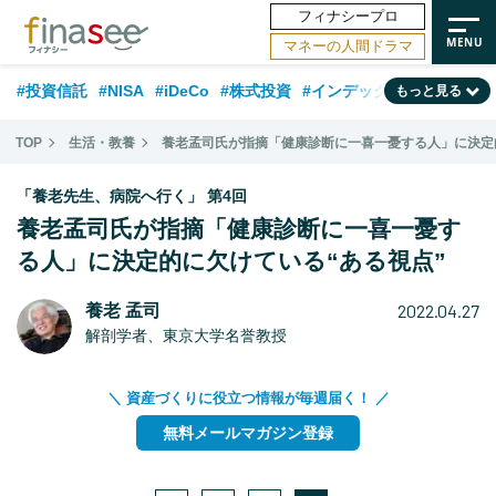
フィナシープロ
マネーの人間ドラマ
#投資信託
#NISA
#iDeCo
#株式投資
#インデックスファンド
もっと見る
#相談事例
#相続・贈与
#FP
#新NISA
#50代
#トレンド
TOP
生活・教養
養老孟司氏が指摘「健康診断に一喜一憂する人」に決定
#ランキング
#日本株
#公的年金
#30代
#40代
「養老先生、病院へ行く」 第4回
#フィナンシャル・ウェルビーイング
#金融用語解説
#海外事情
養老孟司氏が指摘「健康診断に一喜一憂す
る人」に決定的に欠けている“ある視点”
#資産運用業界
#老後
#データ・調査
#60代
#米国株
#国内株式型
2022.04.27
養老 孟司
解剖学者、東京大学名誉教授
＼ 資産づくりに役立つ情報が毎週届く！ ／
無料メールマガジン登録