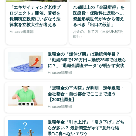
「エキサイティング老後プ
75歳以上の「金融所得」を
ロジェクト」開催、若者を
医療費・保険料に反映へ…
長期積立投資にいざなう法
資産形成世代が今から備え
律案を立教大生が考える
るべき「出口の設計」
Finasee編集部
お金の、育て方（三菱UFJ信託
銀行）
退職金の「爆伸び期」は勤続何年目？
「勤続5年で129万円→勤続25年では幾ら
に？」“退職金調査データ”が明かす実状
Finasee編集部
「退職金の平均額」が判明 定年退職・
会社都合・自己都合でここまで違う
【200社調査】
Finasee編集部
退職年金「引き上げ」「引き下げ」どち
らが多い？ 最新調査が示す“意外な結
果”に喜べない？ワケ