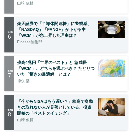
山崎 俊輔
楽天証券で「半導体関連株」に警戒感、
「NASDAQ」「FANG+」が下がる中
Rank
6
「WCM」が急上昇した理由は？
Finasee編集部
残高4兆円「世界のベスト」と 急成長
「WCM」、どちらを選ぶべき？ たどりつ
Rank
7
いた「驚きの最適解」とは？
徳永 浩
「今からNISAはもう遅い？」株高で身動
きの取れない人が見落としている、投資
Rank
8
開始の「ベストタイミング」
山崎 俊輔