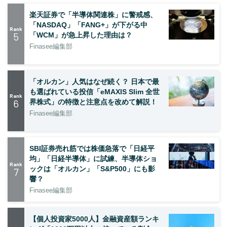
楽天証券で「半導体関連株」に警戒感、
「NASDAQ」「FANG+」が下がる中
Rank
5
「WCM」が急上昇した理由は？
Finasee編集部
「オルカン」人気はなぜ続く？ 日本で最
も選ばれている投信「eMAXIS Slim 全世
Rank
6
界株式」の特徴と注意点を改めて解説！
Finasee編集部
SBI証券売れ筋では株価急落で「日経平
均」「日経半導体」に試練、半導体ショ
Rank
ックは「オルカン」「S&P500」にも影
7
響？
Finasee編集部
【個人投資家5000人】金融資産額ランキ