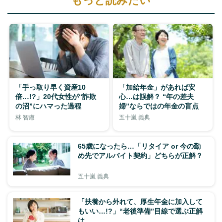
もっと読みたい
「手っ取り早く資産10
「加給年金」があれば安
倍…!?」20代女性が“詐欺
心…は誤解？ “年の差夫
の沼”にハマった過程
婦”ならではの年金の盲点
林 智慮
五十嵐 義典
65歳になったら…「リタイア or 今の勤
め先でアルバイト契約」どちらが正解？
五十嵐 義典
「扶養から外れて、厚生年金に加入して
もいい…!?」“老後準備”目線で選ぶ正解
は