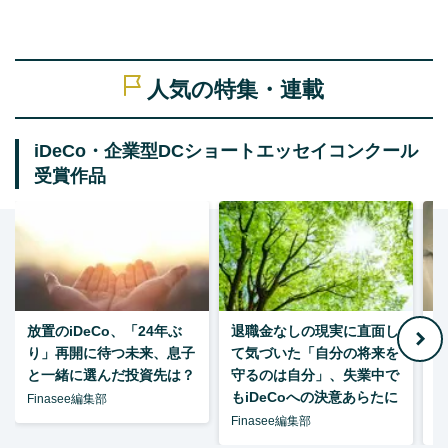
人気の特集・連載
iDeCo・企業型DCショートエッセイコンクール
受賞作品
放置のiDeCo、「24年ぶ
退職金なしの現実に直面し
り」再開に待つ未来、息子
て気づいた「自分の将来を
と一緒に選んだ投資先は？
守るのは自分」、失業中で
た
もiDeCoへの決意あらたに
Finasee編集部
Finasee編集部
F