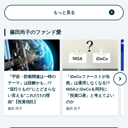
もっと見る
篠田尚子のファンド愛
「宇宙・防衛関連は一時の
「iDeCoファーストが当
【
テーマ」は誤解かも…!?
然」は通用しなくなる!?
“流行りもの”にとどまらな
NISAとiDeCoを同列に
い言える“これだけの理
「投資口座」と考えてよい
由”【投資信託】
のか
篠田 尚子
篠田 尚子
篠