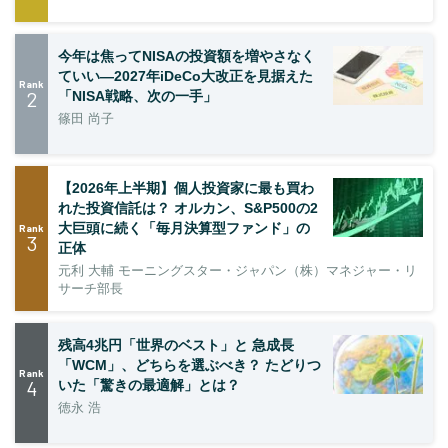
今年は焦ってNISAの投資額を増やさなく
ていい―2027年iDeCo大改正を見据えた
Rank
2
「NISA戦略、次の一手」
篠田 尚子
【2026年上半期】個人投資家に最も買わ
れた投資信託は？ オルカン、S&P500の2
大巨頭に続く「毎月決算型ファンド」の
Rank
3
正体
元利 大輔 モーニングスター・ジャパン（株）マネジャー・リ
サーチ部長
残高4兆円「世界のベスト」と 急成長
「WCM」、どちらを選ぶべき？ たどりつ
Rank
4
いた「驚きの最適解」とは？
徳永 浩