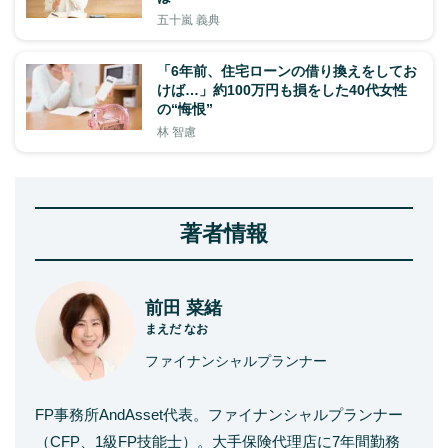
五十嵐 義典
「6年前、住宅ローンの借り換えをしてお
けば…」約100万円も損をした40代女性
の“悔恨”
林 智慮
著者情報
前田 菜緒
まえだ なお
ファイナンシャルプランナー
FP事務所AndAsset代表。ファイナンシャルプランナー
（CFP、1級FP技能士）。大手保険代理店に7年間勤務