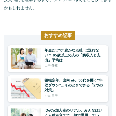
かもしれません。
おすすめ記事
年金だけで“豊かな老後”は送れな
い？ 65歳以上の人の「実収入と支
出」平均は…
山中 伸枝
役職定年、出向 etc. 50代を襲う“年
収ダウン”…そのときできる「2つの
対策」
小出 昌平
iDeCo加入者のリアル、みんなはい
くら積み立てて、何で運用してい