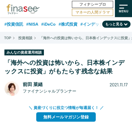
フィナシープロ
マネーの人間ドラマ
#投資信託
#NISA
#iDeCo
#株式投資
#インデックスファンド
もっと見る
#相談事例
#相続・贈与
#FP
#新NISA
#ランキング
#トレンド
TOP
投資相談
「海外への投資は怖いから、日本株インデックスに投資」
#日本株
#公的年金
#30代
#40代
#50代
#金融用語解説
みんなの資産運用相談
#資産運用業界
#老後
#海外事情
#積立投資
「海外への投資は怖いから、日本株インデ
#フィナンシャル・ウェルビーイング
ックスに投資」がもたらす残念な結果
#データ・調査
#国内株式型
#60代
2021.11.17
前田 菜緒
ファイナンシャルプランナー
＼ 資産づくりに役立つ情報が毎週届く！ ／
無料メールマガジン登録