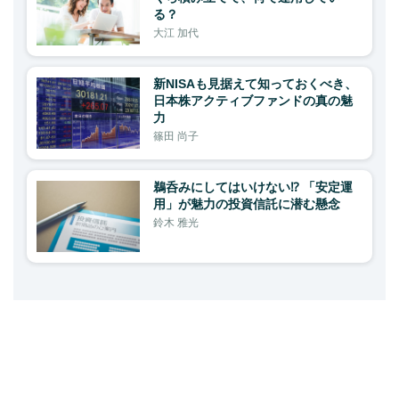
る？
大江 加代
新NISAも見据えて知っておくべき、
日本株アクティブファンドの真の魅
力
篠田 尚子
鵜呑みにしてはいけない⁉ 「安定運
用」が魅力の投資信託に潜む懸念
鈴木 雅光