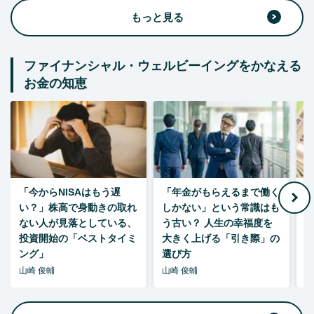
もっと見る
ファイナンシャル・ウェルビーイングをかなえる
お金の知恵
「今からNISAはもう遅
「年金がもらえるまで働く
老
い？」株高で身動きの取れ
しかない」という常識はも
ない人が見落としている、
う古い？ 人生の幸福度を
投資開始の「ベストタイミ
大きく上げる「引き際」の
ング」
選び方
山崎 俊輔
山崎 俊輔
山