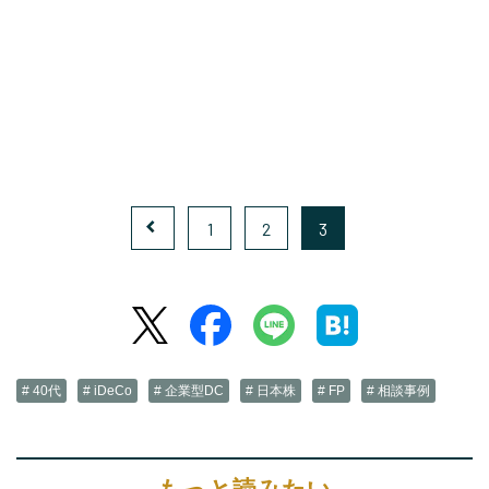
1
2
3
# 40代
# iDeCo
# 企業型DC
# 日本株
# FP
# 相談事例