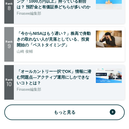
ング「1000万円以上」持っている割合
Rank
8
は？ 預貯金と有価証券どちらが多いのか
Finasee編集部
「今からNISAはもう遅い？」株高で身動
きの取れない人が見落としている、投資
Rank
9
開始の「ベストタイミング」
山崎 俊輔
「オールカントリー一択でOK」情報に潜
む問題点―アクティブ運用にしかできな
Rank
10
いコトとは？
Finasee編集部
もっと見る