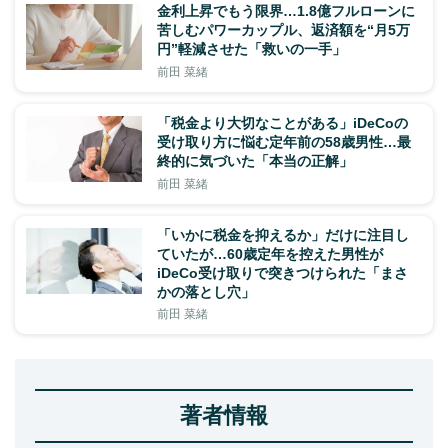
金利上昇でもう限界…1.8億フルローンに
苦しむパワーカップル、返済額を“月5万
円”軽減させた「救いの一手」
前田 菜緒
「税金より大切なことがある」iDeCoの
受け取り方に悩む定年前の58歳男性…最
終的に気づいた「本当の正解」
前田 菜緒
「いかに税金を抑えるか」だけに注目し
ていたが…60歳定年を控えた男性が
iDeCo受け取りで突きつけられた「まさ
かの落とし穴」
前田 菜緒
著者情報