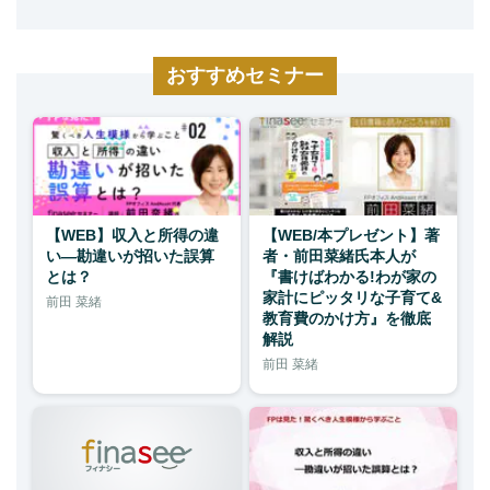
おすすめセミナー
【WEB】収入と所得の違
【WEB/本プレゼント】著
い―勘違いが招いた誤算
者・前田菜緒氏本人が
とは？
『書けばわかる!わが家の
家計にピッタリな子育て&
前田 菜緒
教育費のかけ方』を徹底
解説
前田 菜緒