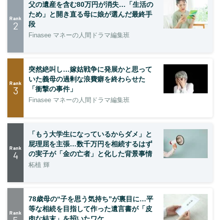
父の遺産を含む80万円が消失…「生活の
ため」と開き直る母に娘が選んだ最終手
Rank
2
段
Finasee マネーの人間ドラマ編集班
突然絶叫し…嫁姑戦争に発展かと思って
いた義母の過剰な浪費癖を終わらせた
Rank
3
「衝撃の事件」
Finasee マネーの人間ドラマ編集班
「もう大学生になっているからダメ」と
屁理屈を主張…数千万円を相続するはず
Rank
4
の実子が「金の亡者」と化した背景事情
柘植 輝
78歳母の“子を思う気持ち”が裏目に…平
等な相続を目指して作った遺言書が「皮
Rank
5
肉な結末」を招いたワケ