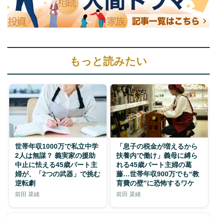
もっと読みたい
世帯年収1000万で私立中学
「息子の税金が増えるから
2人は無謀？ 義実家の援助
扶養内で働け」義母に縛ら
中止に怯える45歳パート主
れる45歳パート主婦の葛
婦が、「2つの武器」で挑む
藤…世帯年収900万でも“教
逆転劇
育費の壁”に恐怖するワケ
前田 菜緒
前田 菜緒