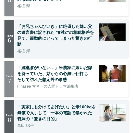
柘植 輝
「お兄ちゃんびいき」に絶望した妹…父
の遺言書に記された “8対2”の相続格差を
Rank
見て、衝動的にとってしまった驚きの行
6
動
柘植 輝
「跡継ぎがいない…」米農家に嫁いだ嫁
を待っていた、姑からの心無い仕打ち
Rank
7
そして訪れた想定外の事態
Finasee マネーの人間ドラマ編集班
「実家にも分けてあげたい」と米100kgを
無償で入手して…一本の電話で暴かれた
Rank
8
義妹の「驚きの目的」
森田 聡子