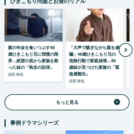
ひきこもり問題とお金のリアル
親の年金を食いつぶす48
「大声で騒ぎながら親を威
歳ひきこもり兄に我慢の限
嚇」48歳ひきこもり兄の
い
界…絶望の底から家族を救
危険行動で家庭崩壊…46
った妹の「執念の説得」
歳妹が見つけた家族の「緊
急避難先」
浜田 裕也
浜田 裕也
浜
もっと見る
事例ドラマシリーズ