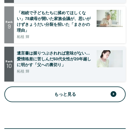
「相続で子どもたちに揉めてほしくな
い」78歳母が開いた家族会議が、思いが
Rank
けずきょうだい分裂を招いた「まさかの
9
理由」
柘植 輝
遺言書は握りつぶされれば意味がない…
愛情格差に苦しんだ60代女性が20年越し
Rank
10
に明かす「父への裏切り」
柘植 輝
もっと見る