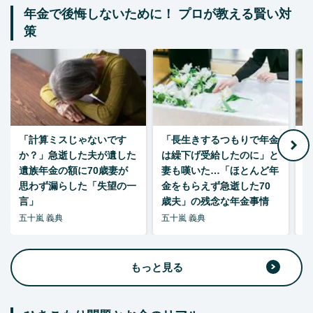
年金で後悔しないために！ プロが教える賢い対
策
「計算ミスじゃないです
「長生きするつもりで年金
「
か？」急逝した夫が遺した
は繰下げ受給したのに」と
た
遺族年金の額に70歳妻が
妻も嘆いた…「ほとんど年
思わず漏らした「失望の一
金をもらえず急逝した70
言」
歳夫」の残念な年金事情
五十嵐 義典
五十嵐 義典
五
もっと見る