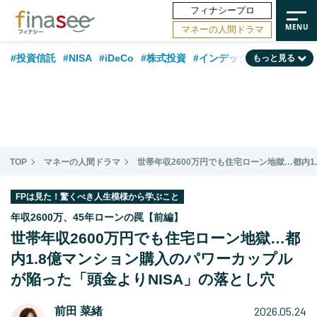
フィナシープロ
マネーの人間ドラマ
#投資信託
#NISA
#iDeCo
#株式投資
#インデックスファンド
もっと見る
#相談事例
#相続・贈与
#FP
#新NISA
#50代
#日本株
#ランキング
#トレンド
#30代
#公的年金
#フィナンシャル・ウェルビーイング
#40代
#金融用語解説
TOP
マネーの人間ドラマ
世帯年収2600万円でも住宅ローン地獄…都内1
#海外事情
#資産運用業界
#老後
#米国株
#60代
#データ・調査
#国内株式型
FPは見た！驚くべき人生模様から学ぶこと
年収2600万、45年ローンの罠【前編】
世帯年収2600万円でも住宅ローン地獄…都
内1.8億マンション購入のパワーカップル
が陥った「頭金よりNISA」の落とし穴
2026.05.24
前田 菜緒