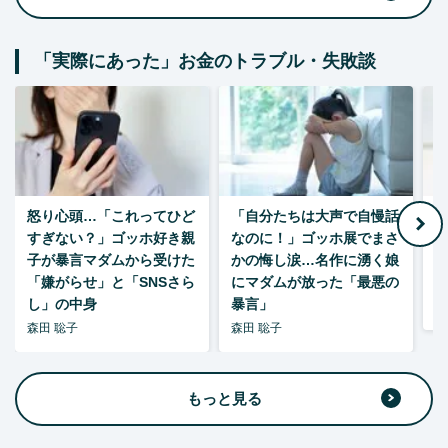
「実際にあった」お金のトラブル・失敗談
怒り心頭…「これってひど
「自分たちは大声で自慢話
すぎない？」ゴッホ好き親
なのに！」ゴッホ展でまさ
1
子が暴言マダムから受けた
かの悔し涙…名作に湧く娘
「嫌がらせ」と「SNSさら
にマダムが放った「最悪の
し」の中身
暴言」
森
森田 聡子
森田 聡子
もっと見る