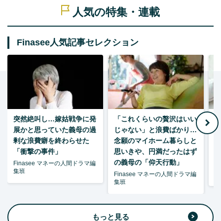
人気の特集・連載
Finasee人気記事セレクション
突然絶叫し…嫁姑戦争に発
「これくらいの贅沢はいい
7
展かと思っていた義母の過
じゃない」と浪費ばかり…
剰な浪費癖を終わらせた
念願のマイホーム暮らしと
「衝撃の事件」
思いきや、円満だったはず
の義母の「仰天行動」
Finasee マネーの人間ドラマ編
集班
Finasee マネーの人間ドラマ編
柘
集班
もっと見る