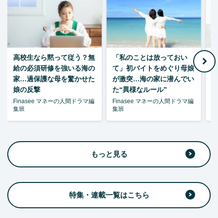
高校生なら黙って従う？無
「私のことは放っておい
父
給の必須研修を強いる海の
て」初バイトをめぐり母娘
家…過保護な母を驚かせた
が激突…海の家に潜んでい
娘の反撃
た“異様なルール”
Finasee マネーの人間ドラマ編
Finasee マネーの人間ドラマ編
F
集班
集班
集
もっと見る
特集・連載一覧はこちら