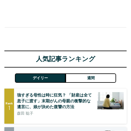
人気記事ランキング
デイリー
週間
強すぎる母性は時に狂気？ 「財産は全て
息子に渡す」末期がんの母親の衝撃的な
Rank
1
遺言に、娘が決めた復讐の方法
森田 聡子