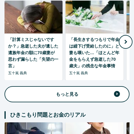
「計算ミスじゃないです
「長生きするつもりで年金
「
か？」急逝した夫が遺した
は繰下げ受給したのに」と
た
遺族年金の額に70歳妻が
妻も嘆いた…「ほとんど年
思わず漏らした「失望の一
金をもらえず急逝した70
言」
歳夫」の残念な年金事情
五十嵐 義典
五十嵐 義典
五
もっと見る
ひきこもり問題とお金のリアル