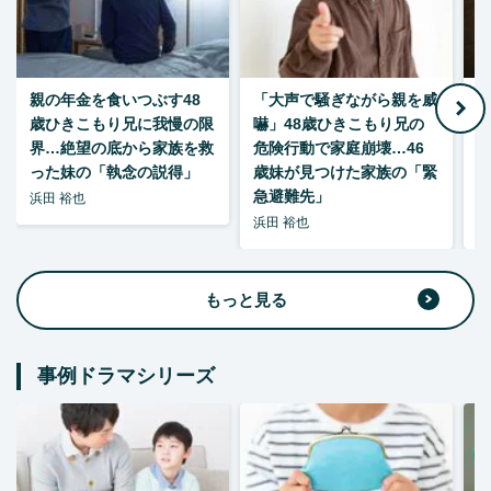
親の年金を食いつぶす48
「大声で騒ぎながら親を威
歳ひきこもり兄に我慢の限
嚇」48歳ひきこもり兄の
い
界…絶望の底から家族を救
危険行動で家庭崩壊…46
った妹の「執念の説得」
歳妹が見つけた家族の「緊
急避難先」
浜田 裕也
浜田 裕也
浜
もっと見る
事例ドラマシリーズ