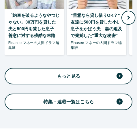
「約束を破るようなやつじ
“善意なら貸し借りOK？”
ゃない」30万円を貸した
友達に500円を貸した小1
夫と500円を貸した息子…
息子をかばう夫…妻の追及
P
善意に対する残酷な末路
で発覚した“重大な秘密”
暴
Finasee マネーの人間ドラマ編
Finasee マネーの人間ドラマ編
F
集班
集班
集
もっと見る
特集・連載一覧はこちら