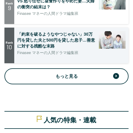
VS 怒り任せに昼食作りをやめた妻…夫婦
Rank
9
の衝突の結末は？
Finasee マネーの人間ドラマ編集班
「約束を破るようなやつじゃない」30万
円を貸した夫と500円を貸した息子…善意
Rank
10
に対する残酷な末路
Finasee マネーの人間ドラマ編集班
もっと見る
人気の特集・連載