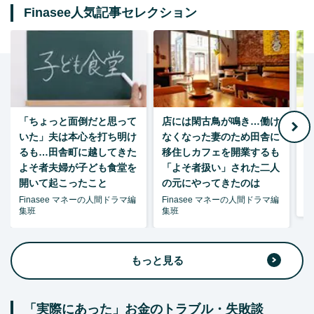
Finasee人気記事セレクション
「ちょっと面倒だと思って
店には閑古鳥が鳴き…働け
月
いた」夫は本心を打ち明け
なくなった妻のため田舎に
るも…田舎町に越してきた
移住しカフェを開業するも
よそ者夫婦が子ども食堂を
「よそ者扱い」された二人
開いて起こったこと
の元にやってきたのは
Finasee マネーの人間ドラマ編
Finasee マネーの人間ドラマ編
森
集班
集班
もっと見る
「実際にあった」お金のトラブル・失敗談