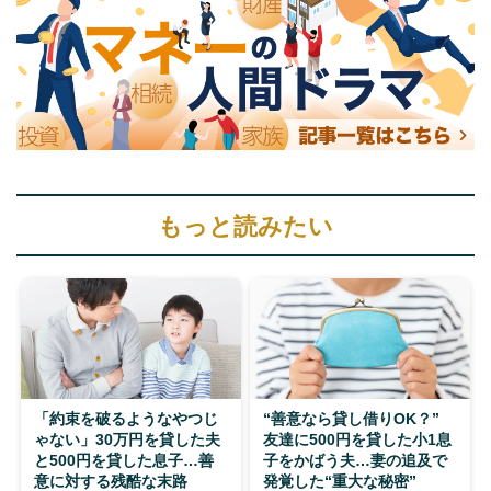
もっと読みたい
「約束を破るようなやつじ
“善意なら貸し借りOK？”
ゃない」30万円を貸した夫
友達に500円を貸した小1息
と500円を貸した息子…善
子をかばう夫…妻の追及で
意に対する残酷な末路
発覚した“重大な秘密”