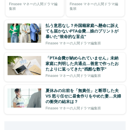
Finasee マネーの人間ドラマ編
Finasee マネーの人間ドラマ編
集班
集班
払う意思なし？外国籍家庭へ懸命に訴え
ても届かないPTA会費…娘のプリントが
暴いた“致命的な盲点”
Finasee マネーの人間ドラマ編集班
「PTA会費が納められていません」未納
家庭に判明した共通点…善意で作ったお
たよりに返ってきた“残酷な数字”
Finasee マネーの人間ドラマ編集班
夏休みの出前を「無責任」と断罪した夫
VS 怒り任せに昼食作りをやめた妻…夫婦
の衝突の結末は？
Finasee マネーの人間ドラマ編集班