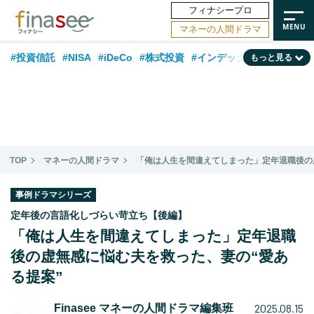
フィナシープロ
マネーの人間ドラマ
#投資信託
#NISA
#iDeCo
#株式投資
#インデックスファンド
もっと見る
#相談事例
#相続・贈与
#FP
#新NISA
#積立投資
#30代
#ランキング
#日本株
#公的年金
#40代
#トレンド
#フィナンシャル・ウェルビーイング
#企業型DC
#退職金
#50代
TOP
マネーの人間ドラマ
「俺は人生を間違えてしまった」定年退職後の
#老後
#データ・調査
#金融用語解説
#話題の企業
#国内株式型
事例ドラマシリーズ
定年後の言語化しづらい苛立ち【後編】
「俺は人生を間違えてしまった」定年退職
後の虚無感に悩む夫を救った、妻の“愛あ
る提案”
2025.08.15
Finasee マネーの人間ドラマ編集班