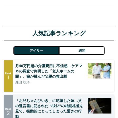
人気記事ランキング
デイリー
週間
月40万円超の介護費用に不信感…ケアマ
ネの調査で判明した「老人ホームの
Rank
1
闇」、娘が挑んだ父親の救出劇
森田 聡子
「お兄ちゃんびいき」に絶望した妹…父
の遺言書に記された “8対2”の相続格差を
Rank
見て、衝動的にとってしまった驚きの行
2
動