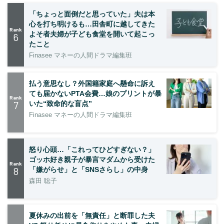
「ちょっと面倒だと思っていた」夫は本
心を打ち明けるも…田舎町に越してきた
Rank
よそ者夫婦が子ども食堂を開いて起こっ
6
たこと
Finasee マネーの人間ドラマ編集班
払う意思なし？外国籍家庭へ懸命に訴え
ても届かないPTA会費…娘のプリントが暴
Rank
7
いた“致命的な盲点”
Finasee マネーの人間ドラマ編集班
怒り心頭…「これってひどすぎない？」
ゴッホ好き親子が暴言マダムから受けた
Rank
8
「嫌がらせ」と「SNSさらし」の中身
森田 聡子
夏休みの出前を「無責任」と断罪した夫