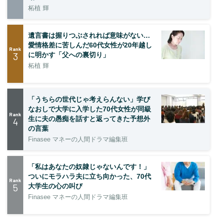
柘植 輝
遺言書は握りつぶされれば意味がない…
愛情格差に苦しんだ60代女性が20年越し
Rank
3
に明かす「父への裏切り」
柘植 輝
「うちらの世代じゃ考えらんない」学び
なおしで大学に入学した70代女性が同級
Rank
生に夫の愚痴を話すと返ってきた予想外
4
の言葉
Finasee マネーの人間ドラマ編集班
「私はあなたの奴隷じゃないんです！」
ついにモラハラ夫に立ち向かった、70代
Rank
5
大学生の心の叫び
Finasee マネーの人間ドラマ編集班