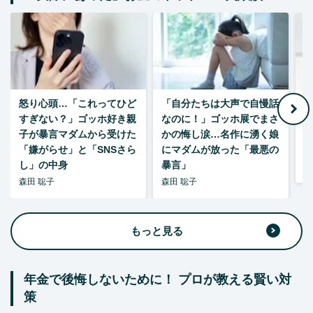
怒り心頭…「これってひど
「自分たちは大声で自慢話
すぎない？」ゴッホ好き親
なのに！」ゴッホ展でまさ
1
子が暴言マダムから受けた
かの悔し涙…名作に湧く娘
「嫌がらせ」と「SNSさら
にマダムが放った「最悪の
し」の中身
暴言」
森
森田 聡子
森田 聡子
もっと見る
年金で後悔しないために！ プロが教える賢い対
策