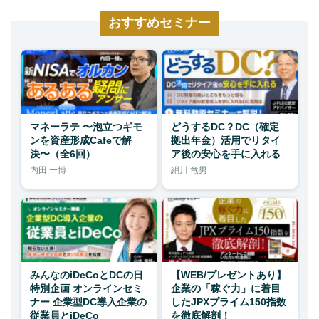
おすすめセミナー
マネーラテ 〜泡立つギモ
どうするDC？DC（確定
ンを資産形成Cafeで解
拠出年金）活用でリタイ
決〜（全6回）
ア後の安心を手に入れる
内田 一博
絹川 竜男
みんなのiDeCoとDCの日
【WEB/プレゼントあり】
特別企画 オンラインセミ
企業の「稼ぐ力」に着目
ナー 企業型DC導入企業の
したJPXプライム150指数
従業員とiDeCo
を徹底解剖！