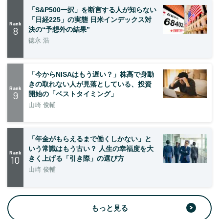
「S&P500一択」を断言する人が知らない
「日経225」の実態 日米インデックス対
Rank
8
決の“予想外の結果”
徳永 浩
「今からNISAはもう遅い？」株高で身動
きの取れない人が見落としている、投資
Rank
9
開始の「ベストタイミング」
山崎 俊輔
「年金がもらえるまで働くしかない」と
いう常識はもう古い？ 人生の幸福度を大
Rank
10
きく上げる「引き際」の選び方
山崎 俊輔
もっと見る