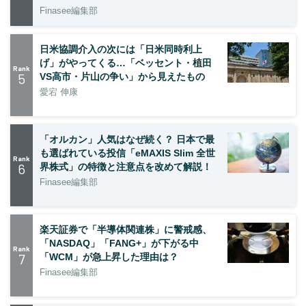
Finasee編集部
日米協調介入の次には「日米同時利上
げ」がやってくる…「ベッセント・植田
Rank
5
VS高市・片山の争い」から見えたもの
愛宕 伸康
「オルカン」人気はなぜ続く？ 日本で最
も選ばれている投信「eMAXIS Slim 全世
Rank
6
界株式」の特徴と注意点を改めて解説！
Finasee編集部
楽天証券で「半導体関連株」に警戒感、
「NASDAQ」「FANG+」が下がる中
Rank
7
「WCM」が急上昇した理由は？
Finasee編集部