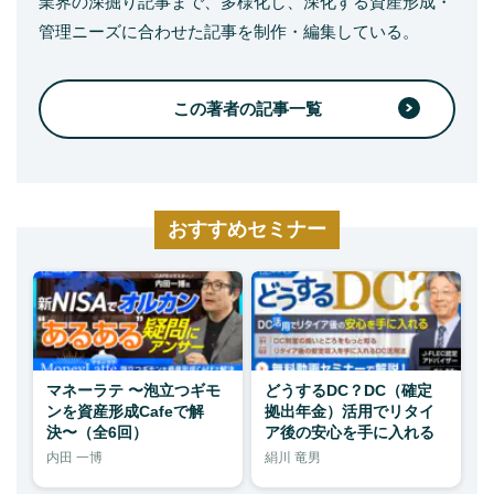
業界の深掘り記事まで、多様化し、深化する資産形成・
管理ニーズに合わせた記事を制作・編集している。
この著者の記事一覧
おすすめセミナー
マネーラテ 〜泡立つギモ
どうするDC？DC（確定
ンを資産形成Cafeで解
拠出年金）活用でリタイ
決〜（全6回）
ア後の安心を手に入れる
内田 一博
絹川 竜男