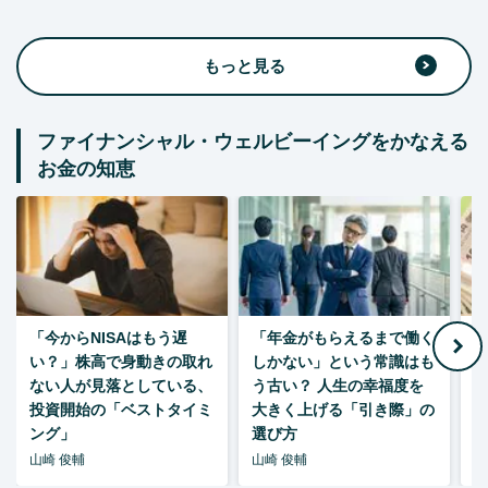
もっと見る
ファイナンシャル・ウェルビーイングをかなえる
お金の知恵
「今からNISAはもう遅
「年金がもらえるまで働く
老
い？」株高で身動きの取れ
しかない」という常識はも
ない人が見落としている、
う古い？ 人生の幸福度を
投資開始の「ベストタイミ
大きく上げる「引き際」の
ング」
選び方
山崎 俊輔
山崎 俊輔
山