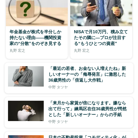
年金基金が株式を半分しか
NISAで月10万円、積み立て
持たない理由——機関投資
たその隣に—プロが注目す
家の“分散”をのぞき見する
る“もうひとつの資産”
丸野 宏之
丸野 宏之
「最近の若者、お金ない人増えたね」新
しいオーナーの「侮辱発言」に激怒した
36歳男性の「倍返し大作戦」
中野 タツヤ
「来月から家賃が倍になります。嫌なら
出て行って」練馬区在住36歳男性が愕然
とした「新しいオーナー」からの手紙
中野 タツヤ
日本の不動産投資「コモディティ化」が