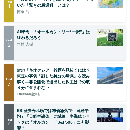
Rank
1
いた「驚きの最適解」とは？
徳永 浩
AI時代、「オールカントリー“一択”」は
終わるだろう
Rank
2
木村 大樹
次の「キオクシア」銘柄を見抜くには？
東芝の事例「残した持分の帰属」を読み
Rank
解く—非公開化で退出した株主はその取
3
り分に含まれない
Finasee編集部
SBI証券売れ筋では株価急落で「日経平
均」「日経半導体」に試練、半導体ショ
Rank
ックは「オルカン」「S&P500」にも影
4
響？