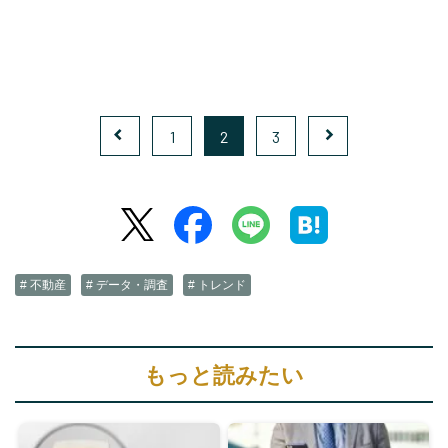
1
2
3
# 不動産
# データ・調査
# トレンド
もっと読みたい