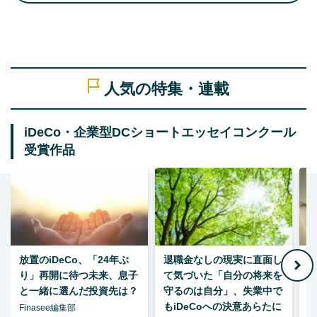
人気の特集・連載
iDeCo・企業型DCショートエッセイコンクール
受賞作品
放置のiDeCo、「24年ぶ
退職金なしの現実に直面し
り」再開に待つ未来、息子
て気づいた「自分の将来を
と一緒に選んだ投資先は？
守るのは自分」、失業中で
た
もiDeCoへの決意あらたに
Finasee編集部