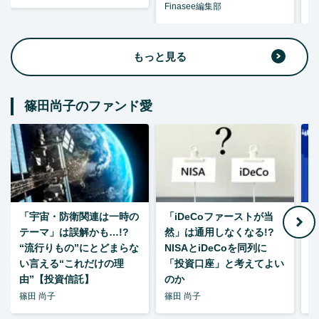
Finasee編集部
F
もっと見る
篠田尚子のファンド愛
「宇宙・防衛関連は一時の
「iDeCoファーストが当
【
テーマ」は誤解かも…!?
然」は通用しなくなる!?
“流行りもの”にとどまらな
NISAとiDeCoを同列に
い言える“これだけの理
「投資口座」と考えてよい
由”【投資信託】
のか
篠田 尚子
篠田 尚子
篠