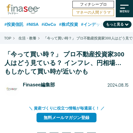
フィナシープロ
マネーの人間ドラマ
#投資信託
#NISA
#iDeCo
#株式投資
#インデックスファンド
もっと見る
#相談事例
#相続・贈与
#FP
#新NISA
#ランキング
#日本株
TOP
生活・教養
「今って買い時？」 プロ不動産投資家300人はどう見
#積立投資
#トレンド
#30代
#公的年金
#40代
#50代
「今って買い時？」 プロ不動産投資家300
#フィナンシャル・ウェルビーイング
#老後
#金融用語解説
人はどう見ている？ インフレ、円相場…
もしかして買い時が近いかも
#データ・調査
#資産運用業界
#海外事情
#国内株式型
#60代
2024.08.15
Finasee編集部
＼ 資産づくりに役立つ情報が毎週届く！ ／
無料メールマガジン登録