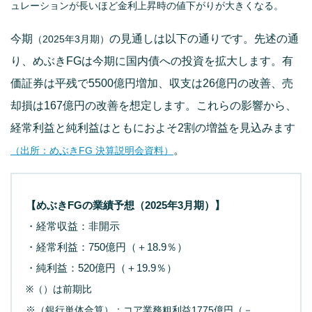
ュレーションが長いほど金利上昇時の値下がりが大きくなる。
今期
の見通しは以下の通りです。先述の通
（2025年3月期）
り、めぶきFGは今期に国内債への投資を拡大します。有
価証券は平残で5500億円増加、収支は26億円の改善、売
却損は167億円の改善を想定します。これらの影響から、
経常利益と純利益はともにおよそ2割の増益を見込みます
。
（出所：めぶきFG 決算説明会資料）
【めぶきFGの業績予想（2025年3月期）】
・経常収益：非開示
・経常利益：750億円（＋18.9％）
・純利益：520億円（＋19.9％）
※（）は前期比
※（銀行単体合算）：コア業務粗利益1775億円（－