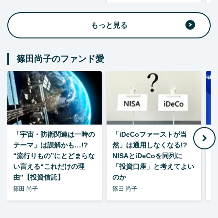
もっと見る
篠田尚子のファンド愛
「宇宙・防衛関連は一時の
「iDeCoファーストが当
【
テーマ」は誤解かも…!?
然」は通用しなくなる!?
“流行りもの”にとどまらな
NISAとiDeCoを同列に
い言える“これだけの理
「投資口座」と考えてよい
由”【投資信託】
のか
篠田 尚子
篠田 尚子
篠