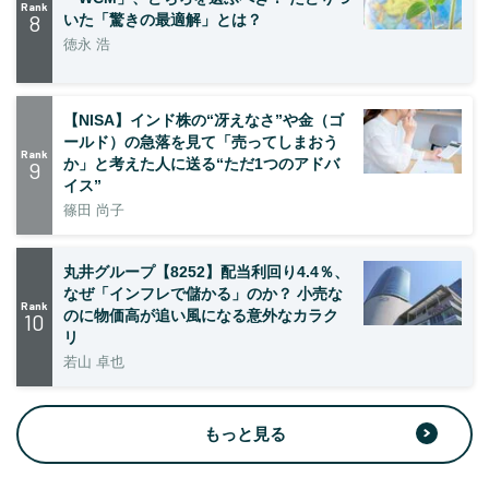
Rank
8
いた「驚きの最適解」とは？
徳永 浩
【NISA】インド株の“冴えなさ”や金（ゴ
ールド）の急落を見て「売ってしまおう
Rank
か」と考えた人に送る“ただ1つのアドバ
9
イス”
篠田 尚子
丸井グループ【8252】配当利回り4.4％、
なぜ「インフレで儲かる」のか？ 小売な
Rank
のに物価高が追い風になる意外なカラク
10
リ
若山 卓也
もっと見る