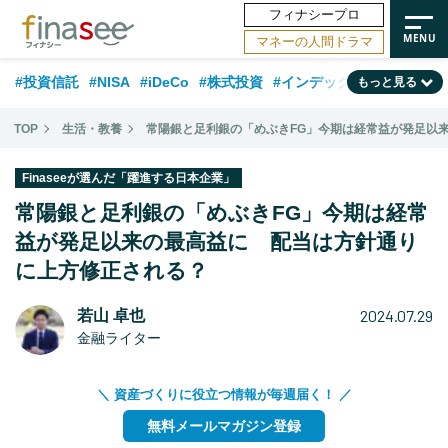
フィナシープロ
マネーの人間ドラマ
#投資信託
#NISA
#iDeCo
#株式投資
#インデックスファンド
もっと見る
#相談事例
#相続・贈与
#FP
#新NISA
#50代
#トレンド
TOP
生活・教養
常陽銀と足利銀の「めぶきFG」今期は経常益が発足以
#ランキング
#日本株
#公的年金
#30代
#40代
Finaseeが選んだ「躍進する日本企業」
#フィナンシャル・ウェルビーイング
#金融用語解説
#海外事情
常陽銀と足利銀の「めぶきFG」今期は経常
#資産運用業界
益が発足以来の最高益に 配当は方針通り
#老後
#データ・調査
#60代
#米国株
に上方修正される？
#国内株式型
2024.07.29
若山 卓也
金融ライター
＼ 資産づくりに役立つ情報が毎週届く！ ／
無料メールマガジン登録