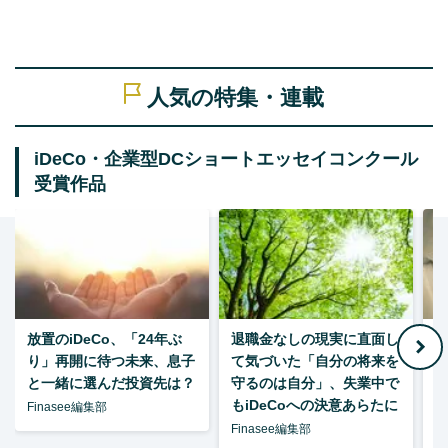
人気の特集・連載
iDeCo・企業型DCショートエッセイコンクール
受賞作品
放置のiDeCo、「24年ぶ
退職金なしの現実に直面し
り」再開に待つ未来、息子
て気づいた「自分の将来を
と一緒に選んだ投資先は？
守るのは自分」、失業中で
た
もiDeCoへの決意あらたに
Finasee編集部
Finasee編集部
F