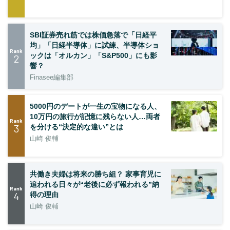
SBI証券売れ筋では株価急落で「日経平
均」「日経半導体」に試練、半導体ショ
Rank
ックは「オルカン」「S&P500」にも影
2
響？
Finasee編集部
5000円のデートが一生の宝物になる人、
10万円の旅行が記憶に残らない人…両者
Rank
3
を分ける“決定的な違い”とは
山崎 俊輔
共働き夫婦は将来の勝ち組？ 家事育児に
追われる日々が“老後に必ず報われる”納
Rank
4
得の理由
山崎 俊輔