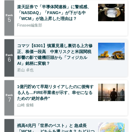
楽天証券で「半導体関連株」に警戒感、
「NASDAQ」「FANG+」が下がる中
Rank
5
「WCM」が急上昇した理由は？
Finasee編集部
コマツ【6301】慎重見通し裏切る上方修
正、株価一段高 中東リスクと米国関税
Rank
影響の影で建機巨頭から「フィジカル
6
AI」銘柄に変貌？
若山 卓也
1億円貯めて早期リタイアしたのに後悔す
る人も…FIRE卒業者が示す、幸せになる
Rank
7
ための“絶対条件”
山崎 俊輔
残高4兆円「世界のベスト」と 急成長
「WCM」、どちらを選ぶべき？ たどりつ