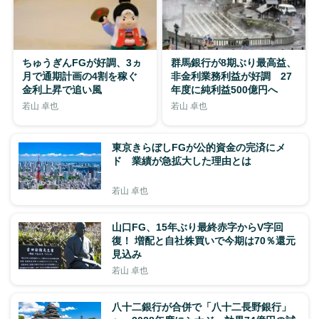
ちゅうぎんFGが好調、3ヵ
群馬銀行が8期ぶり最高益、
月で通期計画の4割を稼ぐ
非金利業務利益が好調 27
金利上昇で追い風
年度に純利益500億円へ
若山 卓也
若山 卓也
東京きらぼしFGが公的資金の完済にメ
ド 業績が急拡大した理由とは
若山 卓也
山口FG、15年ぶり最終赤字からV字回
復！ 増配と自社株買いで今期は70％還元
見込み
若山 卓也
八十二銀行が合併で「八十二長野銀行」