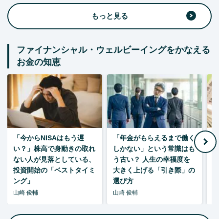
もっと見る
ファイナンシャル・ウェルビーイングをかなえる
お金の知恵
「今からNISAはもう遅
「年金がもらえるまで働く
老
い？」株高で身動きの取れ
しかない」という常識はも
ない人が見落としている、
う古い？ 人生の幸福度を
投資開始の「ベストタイミ
大きく上げる「引き際」の
ング」
選び方
山崎 俊輔
山崎 俊輔
山