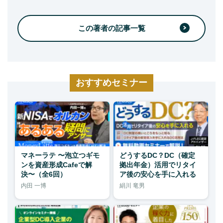
この著者の記事一覧
おすすめセミナー
マネーラテ 〜泡立つギモ
どうするDC？DC（確定
ンを資産形成Cafeで解
拠出年金）活用でリタイ
決〜（全6回）
ア後の安心を手に入れる
内田 一博
絹川 竜男