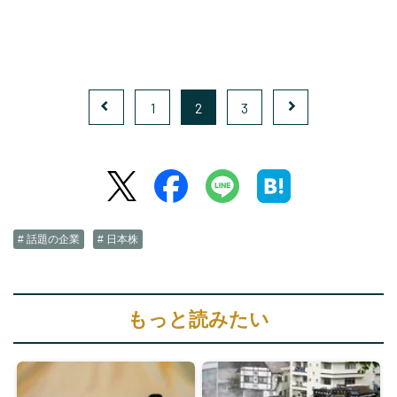
1
2
3
# 話題の企業
# 日本株
もっと読みたい