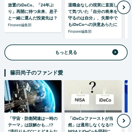
放置のiDeCo、「24年ぶ
退職金なしの現実に直面し
り」再開に待つ未来、息子
て気づいた「自分の将来を
と一緒に選んだ投資先は？
守るのは自分」、失業中で
た
もiDeCoへの決意あらたに
Finasee編集部
Finasee編集部
F
もっと見る
篠田尚子のファンド愛
「宇宙・防衛関連は一時の
「iDeCoファーストが当
【
テーマ」は誤解かも…!?
然」は通用しなくなる!?
“流行りもの”にとどまらな
NISAとiDeCoを同列に