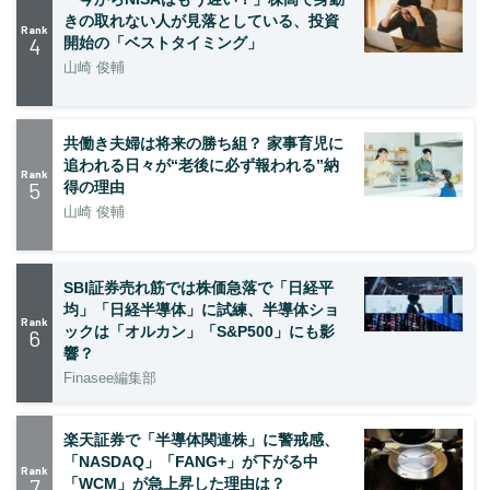
きの取れない人が見落としている、投資
Rank
4
開始の「ベストタイミング」
山崎 俊輔
共働き夫婦は将来の勝ち組？ 家事育児に
追われる日々が“老後に必ず報われる”納
Rank
5
得の理由
山崎 俊輔
SBI証券売れ筋では株価急落で「日経平
均」「日経半導体」に試練、半導体ショ
Rank
ックは「オルカン」「S&P500」にも影
6
響？
Finasee編集部
楽天証券で「半導体関連株」に警戒感、
「NASDAQ」「FANG+」が下がる中
Rank
7
「WCM」が急上昇した理由は？