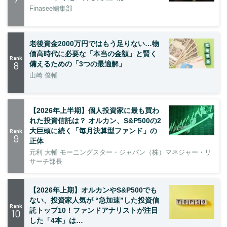
Finasee編集部
老後資金2000万円ではもう足りない…物
価高時代に必要な「本当の金額」と賢く
Rank
8
備えるための「3つの最適解」
山崎 俊輔
【2026年上半期】個人投資家に最も買わ
れた投資信託は？ オルカン、S&P500の2
大巨頭に続く「毎月決算型ファンド」の
Rank
9
正体
元利 大輔 モーニングスター・ジャパン（株）マネジャー・リ
サーチ部長
【2026年上期】オルカンやS&P500でも
ない、投資家人気が “急加速”した投資信
Rank
託トップ10！ファンドアナリストが注目
10
した「4本」は…