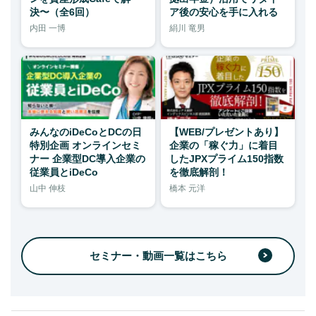
決〜（全6回）
ア後の安心を手に入れる
内田 一博
絹川 竜男
みんなのiDeCoとDCの日
【WEB/プレゼントあり】
特別企画 オンラインセミ
企業の「稼ぐ力」に着目
ナー 企業型DC導入企業の
したJPXプライム150指数
従業員とiDeCo
を徹底解剖！
山中 伸枝
橋本 元洋
セミナー・動画一覧はこちら