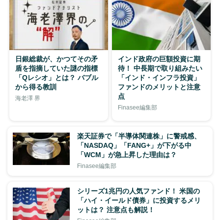
日銀総裁が、かつてその矛
インド政府の巨額投資に期
盾を指摘していた謎の指標
待！ 中長期で取り組みたい
「Qレシオ」とは？ バブル
「インド・インフラ投資」
から得る教訓
ファンドのメリットと注意
点
海老澤 界
Finasee編集部
楽天証券で「半導体関連株」に警戒感、
「NASDAQ」「FANG+」が下がる中
「WCM」が急上昇した理由は？
Finasee編集部
シリーズ1兆円の人気ファンド！ 米国の
「ハイ・イールド債券」に投資するメリ
ットは？ 注意点も解説！