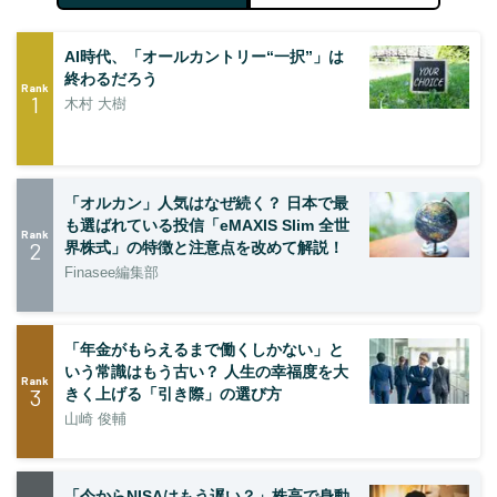
AI時代、「オールカントリー“一択”」は
終わるだろう
Rank
1
木村 大樹
「オルカン」人気はなぜ続く？ 日本で最
も選ばれている投信「eMAXIS Slim 全世
Rank
2
界株式」の特徴と注意点を改めて解説！
Finasee編集部
「年金がもらえるまで働くしかない」と
いう常識はもう古い？ 人生の幸福度を大
Rank
3
きく上げる「引き際」の選び方
山崎 俊輔
「今からNISAはもう遅い？」株高で身動