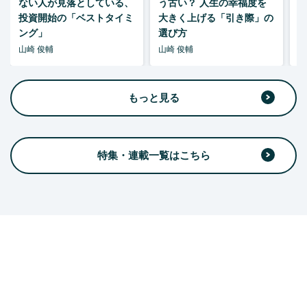
ない人が見落としている、
う古い？ 人生の幸福度を
投資開始の「ベストタイミ
大きく上げる「引き際」の
ング」
選び方
山崎 俊輔
山崎 俊輔
山
もっと見る
特集・連載一覧はこちら