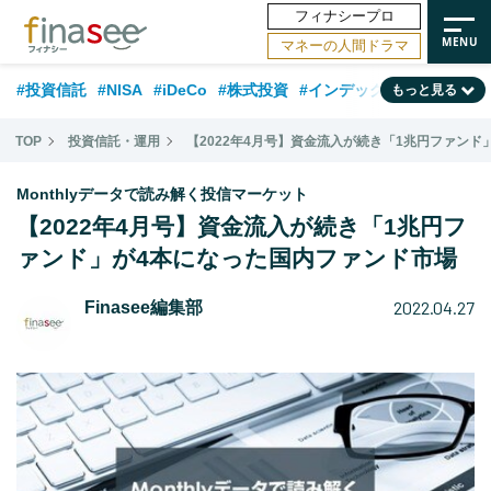
フィナシープロ
マネーの人間ドラマ
#投資信託
#NISA
#iDeCo
#株式投資
#インデックスファンド
もっと見る
#相談事例
#新NISA
#相続・贈与
#FP
#積立投資
#30代
TOP
投資信託・運用
【2022年4月号】資金流入が続き「1兆円ファン
#企業型DC
#退職金
#話題の企業
#日本株
#ランキング
#40代
Monthlyデータで読み解く投信マーケット
#公的年金
#フィナンシャル・ウェルビーイング
#トレンド
【2022年4月号】資金流入が続き「1兆円フ
ァンド」が4本になった国内ファンド市場
#50代
#データ・調査
#老後
#60代
#国内株式型
2022.04.27
Finasee編集部