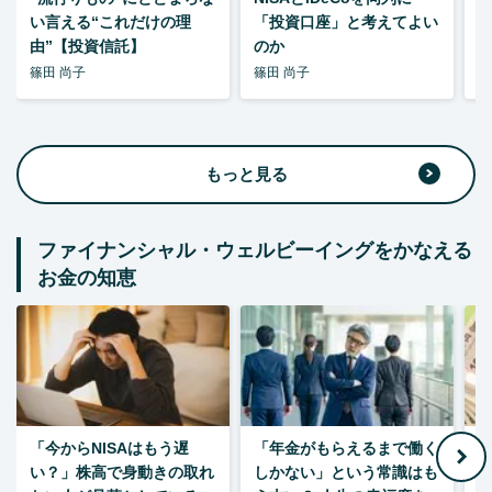
い言える“これだけの理
「投資口座」と考えてよい
由”【投資信託】
のか
篠田 尚子
篠田 尚子
篠
もっと見る
ファイナンシャル・ウェルビーイングをかなえる
お金の知恵
「今からNISAはもう遅
「年金がもらえるまで働く
老
い？」株高で身動きの取れ
しかない」という常識はも