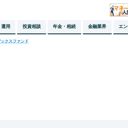
・運用
投資相談
年金・相続
金融業界
エン
デックスファンド