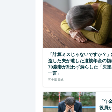
「計算ミスじゃないですか？」
逝した夫が遺した遺族年金の額
70歳妻が思わず漏らした「失望
一言」
五十嵐 義典
「年金
役員