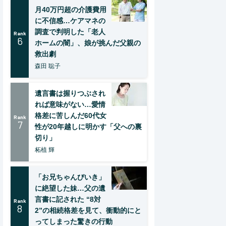
月40万円超の介護費用
に不信感…ケアマネの
調査で判明した「老人
Rank
6
ホームの闇」、娘が挑んだ父親の
救出劇
森田 聡子
遺言書は握りつぶされ
れば意味がない…愛情
格差に苦しんだ60代女
Rank
7
性が20年越しに明かす「父への裏
切り」
柘植 輝
「お兄ちゃんびいき」
に絶望した妹…父の遺
言書に記された “8対
Rank
8
2”の相続格差を見て、衝動的にと
ってしまった驚きの行動