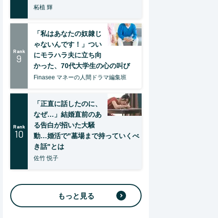
柘植 輝
「私はあなたの奴隷じ
ゃないんです！」つい
Rank
にモラハラ夫に立ち向
9
かった、70代大学生の心の叫び
Finasee マネーの人間ドラマ編集班
「正直に話したのに、
なぜ…」結婚直前のあ
る告白が招いた大騒
Rank
10
動…婚活で"墓場まで持っていくべ
き話"とは
佐竹 悦子
もっと見る