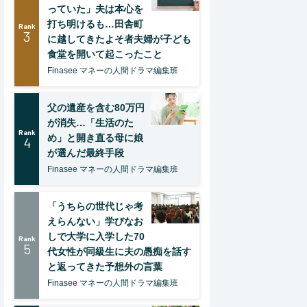
っていた」夫は本心を
打ち明けるも…田舎町
Rank
3
に越してきたよそ者夫婦が子ども
食堂を開いて起こったこと
Finasee マネーの人間ドラマ編集班
父の遺産を含む80万円
が消失…「生活のた
Rank
め」と開き直る母に娘
4
が選んだ最終手段
Finasee マネーの人間ドラマ編集班
「うちらの世代じゃ考
えらんない」学びなお
しで大学に入学した70
Rank
5
代女性が同級生に夫の愚痴を話す
と返ってきた予想外の言葉
Finasee マネーの人間ドラマ編集班