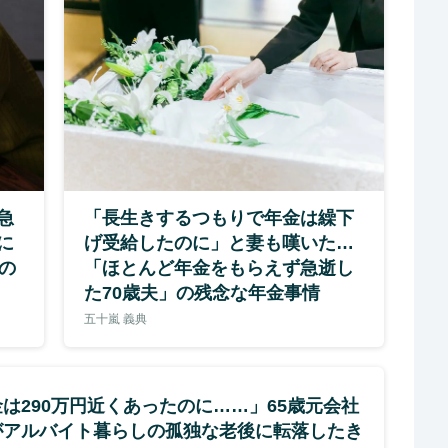
急
「長生きするつもりで年金は繰下
に
げ受給したのに」と妻も嘆いた…
の
「ほとんど年金をもらえず急逝し
た70歳夫」の残念な年金事情
五十嵐 義典
は290万円近くあったのに……」65歳元会社
がアルバイト暮らしの孤独な老後に転落したき