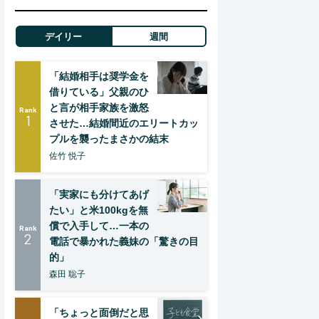
デイリー
週間
「結婚相手は奨学金を
借りている」父親のひ
と言が相手家族を激怒
Rank
1
させた…結婚間近のエリートカッ
プルを襲ったまさかの結末
佐竹 悦子
「実家にも分けてあげ
たい」と米100kgを無
償で入手して…一本の
Rank
2
電話で暴かれた義妹の「驚きの目
的」
森田 聡子
「ちょっと面倒だと思