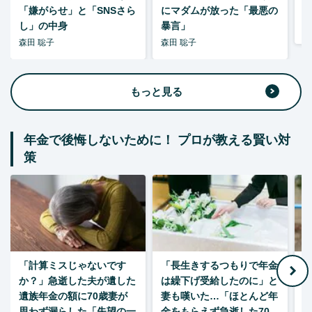
「嫌がらせ」と「SNSさら
にマダムが放った「最悪の
し」の中身
暴言」
森
森田 聡子
森田 聡子
もっと見る
年金で後悔しないために！ プロが教える賢い対
策
「計算ミスじゃないです
「長生きするつもりで年金
「
か？」急逝した夫が遺した
は繰下げ受給したのに」と
た
遺族年金の額に70歳妻が
妻も嘆いた…「ほとんど年
思わず漏らした「失望の一
金をもらえず急逝した70