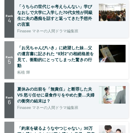
「うちらの世代じゃ考えらんない」学び
なおしで大学に入学した70代女性が同級
Rank
生に夫の愚痴を話すと返ってきた予想外
4
の言葉
Finasee マネーの人間ドラマ編集班
「お兄ちゃんびいき」に絶望した妹…父
の遺言書に記された “8対2”の相続格差を
Rank
見て、衝動的にとってしまった驚きの行
5
動
柘植 輝
夏休みの出前を「無責任」と断罪した夫
VS 怒り任せに昼食作りをやめた妻…夫婦
Rank
6
の衝突の結末は？
Finasee マネーの人間ドラマ編集班
「約束を破るようなやつじゃない」30万