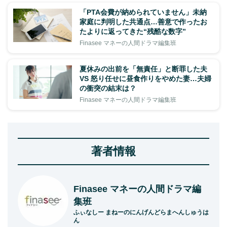
「PTA会費が納められていません」未納
家庭に判明した共通点…善意で作ったお
たよりに返ってきた“残酷な数字”
Finasee マネーの人間ドラマ編集班
夏休みの出前を「無責任」と断罪した夫
VS 怒り任せに昼食作りをやめた妻…夫婦
の衝突の結末は？
Finasee マネーの人間ドラマ編集班
著者情報
Finasee マネーの人間ドラマ編
集班
ふぃなしー まねーのにんげんどらまへんしゅうは
ん