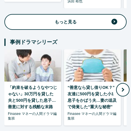
浜田 裕也
浜
もっと見る
事例ドラマシリーズ
「約束を破るようなやつじ
“善意なら貸し借りOK？”
ゃない」30万円を貸した
友達に500円を貸した小1
夫と500円を貸した息子…
息子をかばう夫…妻の追及
P
善意に対する残酷な末路
で発覚した“重大な秘密”
暴
Finasee マネーの人間ドラマ編
Finasee マネーの人間ドラマ編
F
集班
集班
集