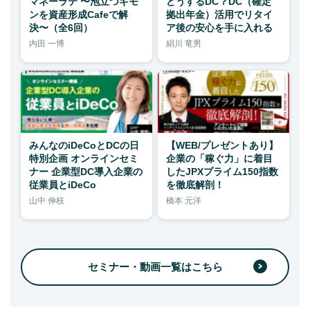
マネーラテ 〜泡立つギモ
どうするDC？DC（確定
ンを資産形成Cafeで解
拠出年金）活用でリタイ
決〜（全6回）
ア後の安心を手に入れる
内田 一博
絹川 竜男
みんなのiDeCoとDCの日
【WEB/プレゼントあり】
特別企画 オンラインセミ
企業の「稼ぐ力」に着目
ナー 企業型DC導入企業の
したJPXプライム150指数
従業員とiDeCo
を徹底解剖！
山中 伸枝
橋本 元洋
セミナー・動画一覧はこちら