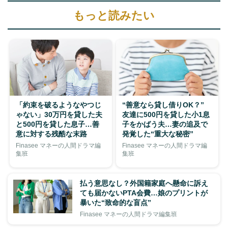
もっと読みたい
「約束を破るようなやつじ
“善意なら貸し借りOK？”
ゃない」30万円を貸した夫
友達に500円を貸した小1息
と500円を貸した息子…善
子をかばう夫…妻の追及で
意に対する残酷な末路
発覚した“重大な秘密”
Finasee マネーの人間ドラマ編
Finasee マネーの人間ドラマ編
集班
集班
払う意思なし？外国籍家庭へ懸命に訴え
ても届かないPTA会費…娘のプリントが
暴いた“致命的な盲点”
Finasee マネーの人間ドラマ編集班