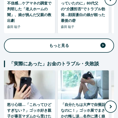
不信感…ケアマネの調査で
っていたのに」80代父
判明した「老人ホームの
の“介護拒否”でトラブル勃
し
闇」、娘が挑んだ父親の救
発…顔面蒼白の娘が頼った
出劇
最後の砦
森田 聡子
森田 聡子
柘
もっと見る
「実際にあった」お金のトラブル・失敗談
怒り心頭…「これってひど
「自分たちは大声で自慢話
すぎない？」ゴッホ好き親
なのに！」ゴッホ展でまさ
1
子が暴言マダムから受けた
かの悔し涙…名作に湧く娘