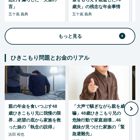
言」
歳夫」の残念な年金事情
五十嵐 義典
五十嵐 義典
五
もっと見る
ひきこもり問題とお金のリアル
親の年金を食いつぶす48
「大声で騒ぎながら親を威
歳ひきこもり兄に我慢の限
嚇」48歳ひきこもり兄の
い
界…絶望の底から家族を救
危険行動で家庭崩壊…46
った妹の「執念の説得」
歳妹が見つけた家族の「緊
急避難先」
浜田 裕也