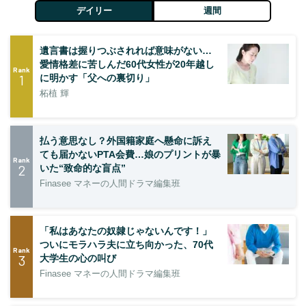
デイリー
週間
遺言書は握りつぶされれば意味がない…
愛情格差に苦しんだ60代女性が20年越し
Rank
1
に明かす「父への裏切り」
柘植 輝
払う意思なし？外国籍家庭へ懸命に訴え
ても届かないPTA会費…娘のプリントが暴
Rank
2
いた“致命的な盲点”
Finasee マネーの人間ドラマ編集班
「私はあなたの奴隷じゃないんです！」
ついにモラハラ夫に立ち向かった、70代
Rank
3
大学生の心の叫び
Finasee マネーの人間ドラマ編集班