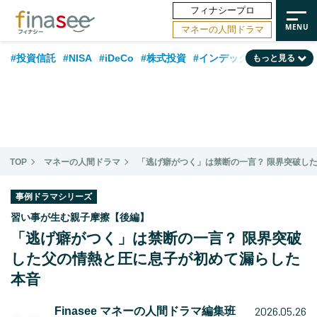
フィナシープロ
マネーの人間ドラマ
#投資信託
#NISA
#iDeCo
#株式投資
#インデックスファンド
もっと見る
#相談事例
#新NISA
#相続・贈与
#FP
#積立投資
#30代
#企業型DC
#退職金
#話題の企業
#日本株
#ランキング
#40代
#公的年金
#フィナンシャル・ウェルビーイング
#トレンド
TOP
マネーの人間ドラマ
「逃げ癖がつく」は禁断の一言？ 限界突破し
#50代
#データ・調査
#老後
#60代
#国内株式型
事例ドラマシリーズ
習い事が生む親子摩擦【後編】
「逃げ癖がつく」は禁断の一言？ 限界突破
した父の情熱と圧に息子が初めて漏らした
本音
2026.05.26
Finasee マネーの人間ドラマ編集班