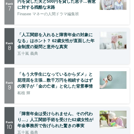
円を貸した夫と500円を貸した息子…善意
Rank
7
に対する残酷な末路
Finasee マネーの人間ドラマ編集班
「人工関節を入れると障害年金の対象に
なる」はホント？ 62歳女性が直面した年
Rank
8
金制度の疑問と意外な真実
五十嵐 義典
「もう大学生になっているからダメ」と
屁理屈を主張…数千万円を相続するはず
Rank
9
の実子が「金の亡者」と化した背景事情
柘植 輝
「障害年金は受けられません、その代わ
り…」人工関節手術を受けた62歳女性が
Rank
10
年金事務所で告げられた驚きの事実
五十嵐 義典