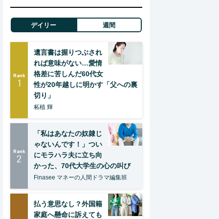
デイリー
週間
遺言書は握りつぶされ
れば意味がない…愛情
格差に苦しんだ60代女
Rank
1
性が20年越しに明かす「父への裏
切り」
柘植 輝
「私はあなたの奴隷じ
ゃないんです！」つい
Rank
にモラハラ夫に立ち向
2
かった、70代大学生の心の叫び
Finasee マネーの人間ドラマ編集班
払う意思なし？外国籍
家庭へ懸命に訴えても