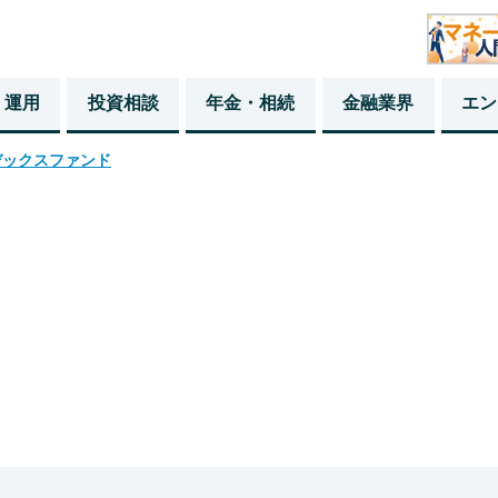
・運用
投資相談
年金・相続
金融業界
エン
デックスファンド