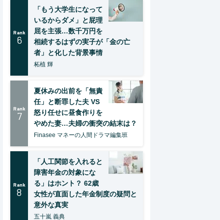
「もう大学生になって
いるからダメ」と屁理
屈を主張…数千万円を
Rank
6
相続するはずの実子が「金の亡
者」と化した背景事情
柘植 輝
夏休みの出前を「無責
任」と断罪した夫 VS
Rank
怒り任せに昼食作りを
7
やめた妻…夫婦の衝突の結末は？
Finasee マネーの人間ドラマ編集班
「人工関節を入れると
障害年金の対象にな
る」はホント？ 62歳
Rank
8
女性が直面した年金制度の疑問と
意外な真実
五十嵐 義典