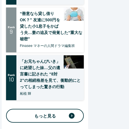
“善意なら貸し借り
OK？” 友達に500円を
貸した小1息子をかば
Rank
9
う夫…妻の追及で発覚した“重大な
秘密”
Finasee マネーの人間ドラマ編集班
「お兄ちゃんびいき」
に絶望した妹…父の遺
言書に記された “8対
Rank
10
2”の相続格差を見て、衝動的にと
ってしまった驚きの行動
柘植 輝
もっと見る