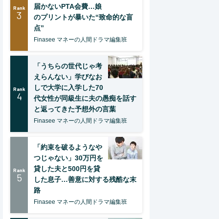
届かないPTA会費…娘
Rank
3
のプリントが暴いた“致命的な盲
点”
Finasee マネーの人間ドラマ編集班
「うちらの世代じゃ考
えらんない」学びなお
しで大学に入学した70
Rank
4
代女性が同級生に夫の愚痴を話す
と返ってきた予想外の言葉
Finasee マネーの人間ドラマ編集班
「約束を破るようなや
つじゃない」30万円を
貸した夫と500円を貸
Rank
5
した息子…善意に対する残酷な末
路
Finasee マネーの人間ドラマ編集班