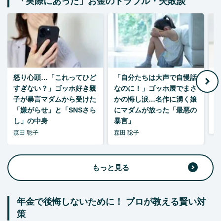
「実際にあった」お金のトラブル・失敗談
怒り心頭…「これってひど
「自分たちは大声で自慢話
すぎない？」ゴッホ好き親
なのに！」ゴッホ展でまさ
1
子が暴言マダムから受けた
かの悔し涙…名作に湧く娘
「嫌がらせ」と「SNSさら
にマダムが放った「最悪の
し」の中身
暴言」
森
森田 聡子
森田 聡子
もっと見る
年金で後悔しないために！ プロが教える賢い対
策