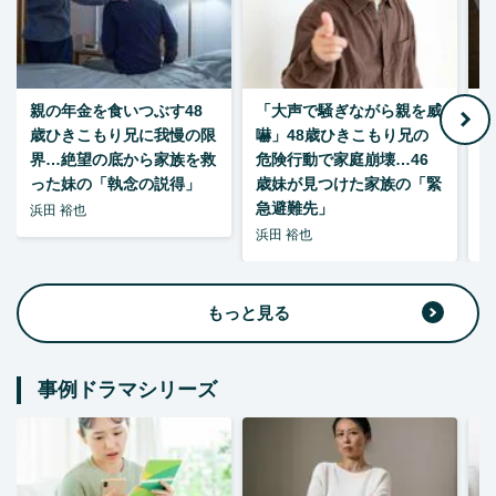
親の年金を食いつぶす48
「大声で騒ぎながら親を威
歳ひきこもり兄に我慢の限
嚇」48歳ひきこもり兄の
い
界…絶望の底から家族を救
危険行動で家庭崩壊…46
った妹の「執念の説得」
歳妹が見つけた家族の「緊
急避難先」
浜田 裕也
浜田 裕也
浜
もっと見る
事例ドラマシリーズ