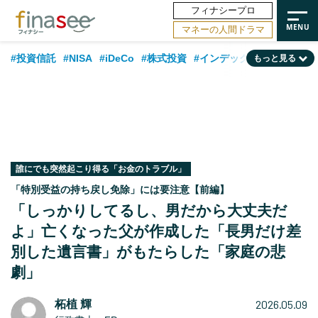
フィナシープロ
マネーの人間ドラマ
#投資信託
#NISA
#iDeCo
#株式投資
#インデックスファンド
もっと見る
#相談事例
#相続・贈与
#FP
#新NISA
#ランキング
#日本株
#積立投資
#トレンド
#30代
#公的年金
#40代
#50代
#フィナンシャル・ウェルビーイング
#老後
#金融用語解説
#データ・調査
#資産運用業界
#海外事情
#国内株式型
#60代
誰にでも突然起こり得る「お金のトラブル」
「特別受益の持ち戻し免除」には要注意【前編】
「しっかりしてるし、男だから大丈夫だ
よ」亡くなった父が作成した「長男だけ差
別した遺言書」がもたらした「家庭の悲
劇」
2026.05.09
柘植 輝