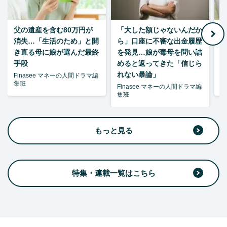
父の遺産を含む80万円が
「大した額じゃないんだか
消失…「生活のため」と開
ら」口座に不審な出金履歴
ゃ
き直る母に娘が選んだ最終
を発見…娘が毒母を問い詰
夫
手段
めると返ってきた「信じら
れない暴論」
Finasee マネーの人間ドラマ編
F
集班
集
Finasee マネーの人間ドラマ編
集班
もっと見る
特集・連載一覧はこちら