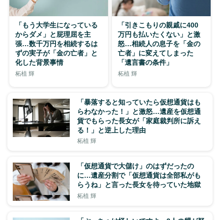
「もう大学生になっている
「引きこもりの親戚に400
からダメ」と屁理屈を主
万円も払いたくない」と激
張…数千万円を相続するは
怒…相続人の息子を「金の
ずの実子が「金の亡者」と
亡者」に変えてしまった
化した背景事情
「遺言書の条件」
柘植 輝
柘植 輝
「暴落すると知っていたら仮想通貨はも
らわなかった！」と激怒…遺産を仮想通
貨でもらった長女が「家庭裁判所に訴え
る！」と逆上した理由
柘植 輝
「仮想通貨で大儲け」のはずだったの
に…遺産分割で「仮想通貨は全部私がも
らうね」と言った長女を待っていた地獄
柘植 輝