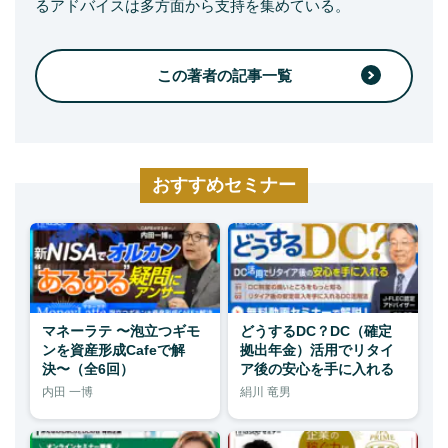
るアドバイスは多方面から支持を集めている。
この著者の記事一覧
おすすめセミナー
マネーラテ 〜泡立つギモ
どうするDC？DC（確定
ンを資産形成Cafeで解
拠出年金）活用でリタイ
決〜（全6回）
ア後の安心を手に入れる
内田 一博
絹川 竜男