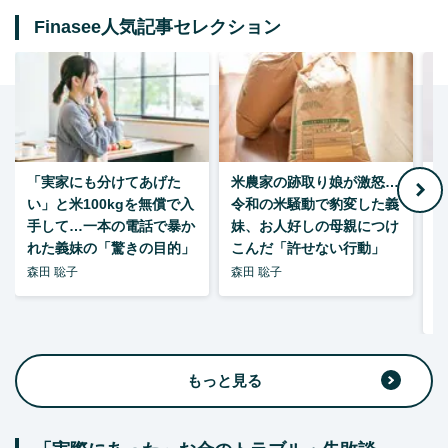
Finasee人気記事セレクション
「実家にも分けてあげた
米農家の跡取り娘が激怒…
い」と米100kgを無償で入
令和の米騒動で豹変した義
手して…一本の電話で暴か
妹、お人好しの母親につけ
れた義妹の「驚きの目的」
こんだ「許せない行動」
森田 聡子
森田 聡子
F
集
もっと見る