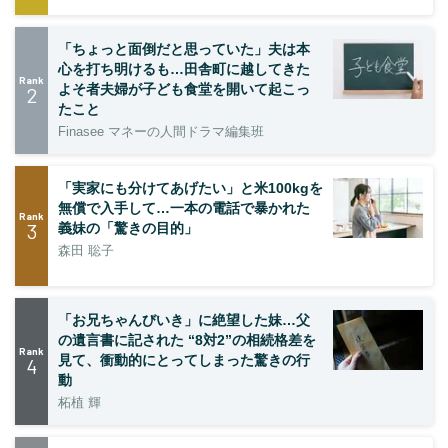
「ちょっと面倒だと思っていた」夫は本
心を打ち明けるも…田舎町に越してきた
Rank
よそ者夫婦が子ども食堂を開いて起こっ
2
たこと
Finasee マネーの人間ドラマ編集班
「実家にも分けてあげたい」と米100kgを
無償で入手して…一本の電話で暴かれた
Rank
3
義妹の「驚きの目的」
森田 聡子
「お兄ちゃんびいき」に絶望した妹…父
の遺言書に記された “8対2”の相続格差を
Rank
見て、衝動的にとってしまった驚きの行
4
動
柘植 輝