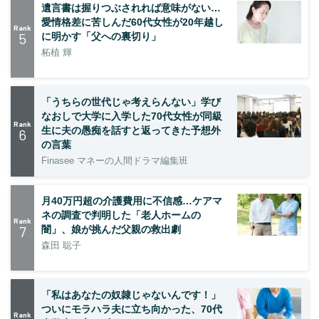
遺言書は握りつぶされれば意味がない…
愛情格差に苦しんだ60代女性が20年越し
Rank
5
に明かす「父への裏切り」
柘植 輝
「うちらの世代じゃ考えらんない」学び
なおしで大学に入学した70代女性が同級
Rank
生に夫の愚痴を話すと返ってきた予想外
6
の言葉
Finasee マネーの人間ドラマ編集班
月40万円超の介護費用に不信感…ケアマ
ネの調査で判明した「老人ホームの
Rank
7
闇」、娘が挑んだ父親の救出劇
森田 聡子
「私はあなたの奴隷じゃないんです！」
ついにモラハラ夫に立ち向かった、70代
Rank