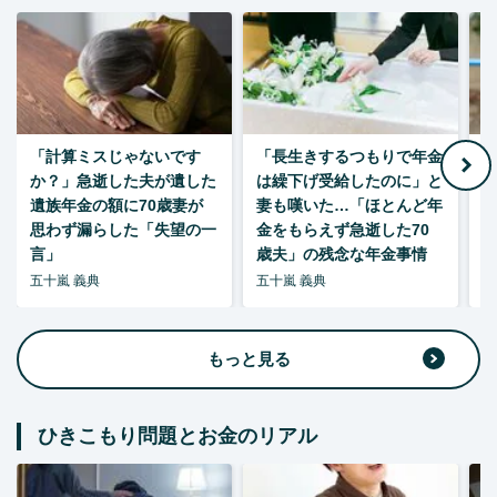
「計算ミスじゃないです
「長生きするつもりで年金
「
か？」急逝した夫が遺した
は繰下げ受給したのに」と
た
遺族年金の額に70歳妻が
妻も嘆いた…「ほとんど年
思わず漏らした「失望の一
金をもらえず急逝した70
言」
歳夫」の残念な年金事情
五十嵐 義典
五十嵐 義典
五
もっと見る
ひきこもり問題とお金のリアル