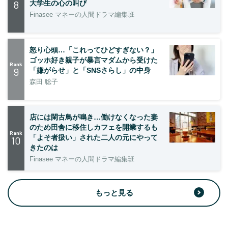
8
大学生の心の叫び
Finasee マネーの人間ドラマ編集班
怒り心頭…「これってひどすぎない？」
ゴッホ好き親子が暴言マダムから受けた
Rank
9
「嫌がらせ」と「SNSさらし」の中身
森田 聡子
店には閑古鳥が鳴き…働けなくなった妻
のため田舎に移住しカフェを開業するも
Rank
「よそ者扱い」された二人の元にやって
10
きたのは
Finasee マネーの人間ドラマ編集班
もっと見る