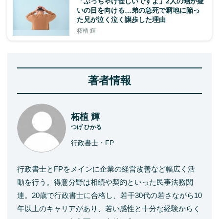
「ぶっちゃけ怪しいですよ」2人の甥が疑
いの目を向ける…弟の急死で窮地に陥っ
た兄が泣く泣く譲歩した理由
柘植 輝
著者情報
柘植 輝
つげ ひかる
行政書士・FP
行政書士とFPをメインに企業の経営改善など幅広く活
動を行う。得意分野は相続や契約といった民亊法務関
連。20歳で行政書士に合格し、若干30代の若さながら10
年以上のキャリアがあり、若い感性と十分な経験からく