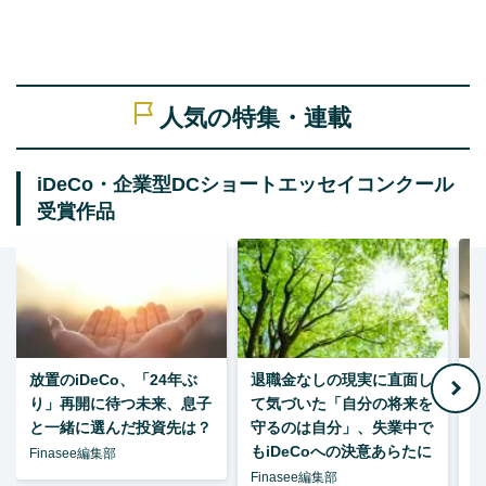
人気の特集・連載
iDeCo・企業型DCショートエッセイコンクール
受賞作品
放置のiDeCo、「24年ぶ
退職金なしの現実に直面し
り」再開に待つ未来、息子
て気づいた「自分の将来を
と一緒に選んだ投資先は？
守るのは自分」、失業中で
た
もiDeCoへの決意あらたに
Finasee編集部
Finasee編集部
F