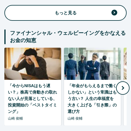
もっと見る
ファイナンシャル・ウェルビーイングをかなえる
お金の知恵
「今からNISAはもう遅
「年金がもらえるまで働く
老
い？」株高で身動きの取れ
しかない」という常識はも
ない人が見落としている、
う古い？ 人生の幸福度を
投資開始の「ベストタイミ
大きく上げる「引き際」の
ング」
選び方
山崎 俊輔
山崎 俊輔
山