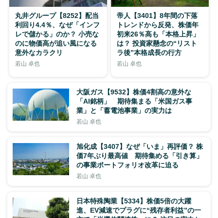
丸井グループ【8252】配当
帝人【3401】8年間の下落
利回り4.4％、なぜ「インフ
トレンドから反発、株価年
レで儲かる」のか？ 小売な
初来26％高も「本格上昇」
のに物価高が追い風になる
は？ 投資家懸念の“リスト
意外なカラクリ
ラ後”本格成長の行方
若山 卓也
若山 卓也
大阪ガス【9532】株価4割高の意外な
「AI銘柄」 期待集まる「米国ガス事
業」と「蓄電池事業」の実力は
若山 卓也
旭化成【3407】なぜ「いま」再評価？ 株
価7年ぶり最高値 期待集める「引き算」
の事業ポートフォリオ改革に迫る
若山 卓也
日本特殊陶業【5334】株価5倍の大躍
進、EV減速でプラグに“残存者利益”の一