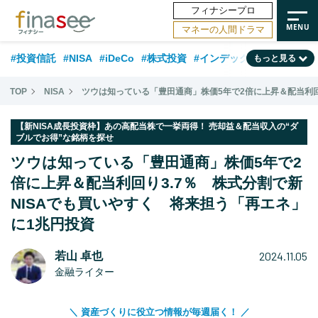
フィナシープロ
マネーの人間ドラマ
#投資信託
#NISA
#iDeCo
#株式投資
#インデックスファンド
もっと見る
#相談事例
#相続・贈与
#FP
#新NISA
#ランキング
#日本株
TOP
NISA
ツウは知っている「豊田通商」株価5年で2倍に上昇＆配当利回
#積立投資
#トレンド
#30代
#公的年金
#40代
#50代
【新NISA成長投資枠】あの高配当株で一挙両得！ 売却益＆配当収入の“ダ
ブルでお得”な銘柄を探せ
#フィナンシャル・ウェルビーイング
#老後
#金融用語解説
ツウは知っている「豊田通商」株価5年で2
#データ・調査
#資産運用業界
#海外事情
#国内株式型
#60代
倍に上昇＆配当利回り3.7％ 株式分割で新
NISAでも買いやすく 将来担う「再エネ」
に1兆円投資
2024.11.05
若山 卓也
金融ライター
＼ 資産づくりに役立つ情報が毎週届く！ ／