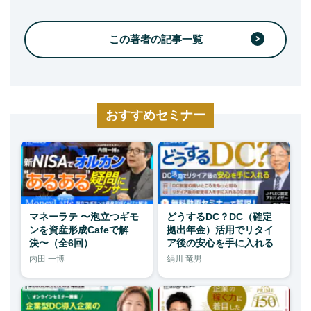
この著者の記事一覧
おすすめセミナー
マネーラテ 〜泡立つギモ
どうするDC？DC（確定
ンを資産形成Cafeで解
拠出年金）活用でリタイ
決〜（全6回）
ア後の安心を手に入れる
内田 一博
絹川 竜男