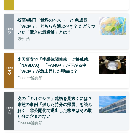
残高4兆円「世界のベスト」と 急成長
「WCM」、どちらを選ぶべき？ たどりつ
Rank
2
いた「驚きの最適解」とは？
徳永 浩
楽天証券で「半導体関連株」に警戒感、
「NASDAQ」「FANG+」が下がる中
Rank
3
「WCM」が急上昇した理由は？
Finasee編集部
次の「キオクシア」銘柄を見抜くには？
東芝の事例「残した持分の帰属」を読み
Rank
解く—非公開化で退出した株主はその取
4
り分に含まれない
Finasee編集部