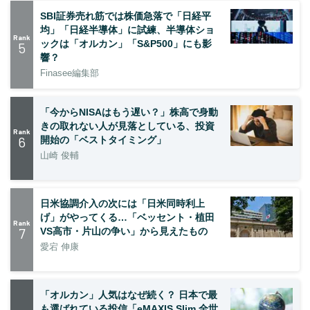
SBI証券売れ筋では株価急落で「日経平
均」「日経半導体」に試練、半導体ショ
Rank
ックは「オルカン」「S&P500」にも影
5
響？
Finasee編集部
「今からNISAはもう遅い？」株高で身動
きの取れない人が見落としている、投資
Rank
6
開始の「ベストタイミング」
山崎 俊輔
日米協調介入の次には「日米同時利上
げ」がやってくる…「ベッセント・植田
Rank
7
VS高市・片山の争い」から見えたもの
愛宕 伸康
「オルカン」人気はなぜ続く？ 日本で最
も選ばれている投信「eMAXIS Slim 全世