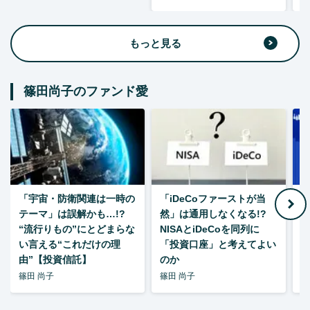
もっと見る
篠田尚子のファンド愛
「宇宙・防衛関連は一時の
「iDeCoファーストが当
【
テーマ」は誤解かも…!?
然」は通用しなくなる!?
“流行りもの”にとどまらな
NISAとiDeCoを同列に
い言える“これだけの理
「投資口座」と考えてよい
由”【投資信託】
のか
篠田 尚子
篠田 尚子
篠