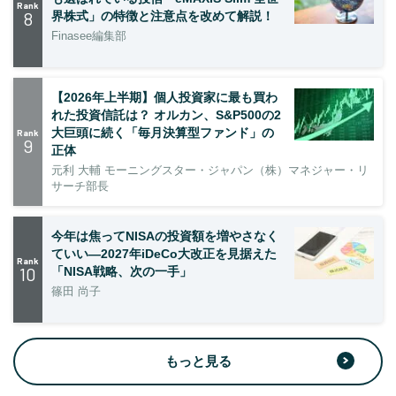
Rank
8
界株式」の特徴と注意点を改めて解説！
Finasee編集部
【2026年上半期】個人投資家に最も買わ
れた投資信託は？ オルカン、S&P500の2
大巨頭に続く「毎月決算型ファンド」の
Rank
9
正体
元利 大輔 モーニングスター・ジャパン（株）マネジャー・リ
サーチ部長
今年は焦ってNISAの投資額を増やさなく
ていい―2027年iDeCo大改正を見据えた
Rank
10
「NISA戦略、次の一手」
篠田 尚子
もっと見る