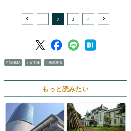
1
2
3
4
# 新NISA
# 日本株
# 株式投資
もっと読みたい