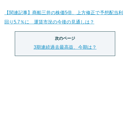
【関連記事】商船三井の株価5倍、上方修正で予想配当利
回り5.7％に 運賃市況の今後の見通しは？
次のページ
3期連続過去最高益、今期は？