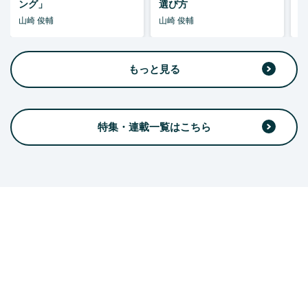
ング」
選び方
山崎 俊輔
山崎 俊輔
山
もっと見る
特集・連載一覧はこちら