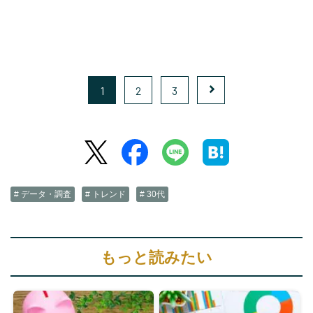
1
2
3
# データ・調査
# トレンド
# 30代
もっと読みたい