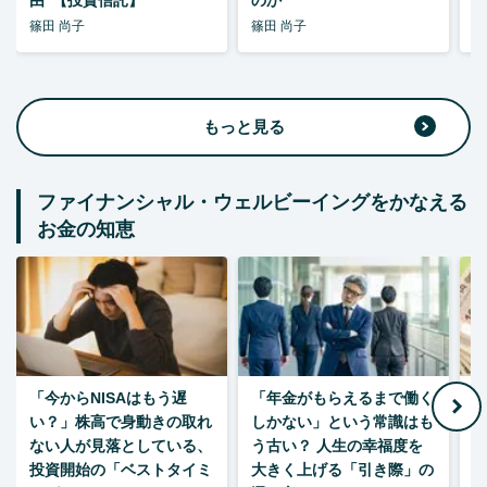
由”【投資信託】
のか
篠田 尚子
篠田 尚子
篠
もっと見る
ファイナンシャル・ウェルビーイングをかなえる
お金の知恵
「今からNISAはもう遅
「年金がもらえるまで働く
老
い？」株高で身動きの取れ
しかない」という常識はも
ない人が見落としている、
う古い？ 人生の幸福度を
投資開始の「ベストタイミ
大きく上げる「引き際」の