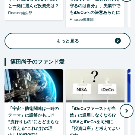
と一緒に選んだ投資先は？
守るのは自分」、失業中で
た
もiDeCoへの決意あらたに
Finasee編集部
Finasee編集部
F
もっと見る
篠田尚子のファンド愛
「宇宙・防衛関連は一時の
「iDeCoファーストが当
【
テーマ」は誤解かも…!?
然」は通用しなくなる!?
“流行りもの”にとどまらな
NISAとiDeCoを同列に
い言える“これだけの理
「投資口座」と考えてよい