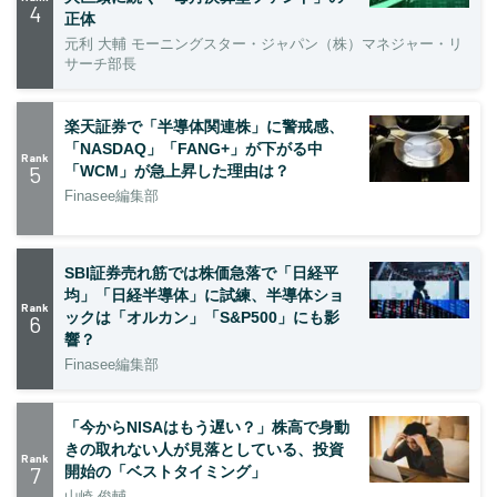
4
正体
元利 大輔 モーニングスター・ジャパン（株）マネジャー・リ
サーチ部長
楽天証券で「半導体関連株」に警戒感、
「NASDAQ」「FANG+」が下がる中
Rank
5
「WCM」が急上昇した理由は？
Finasee編集部
SBI証券売れ筋では株価急落で「日経平
均」「日経半導体」に試練、半導体ショ
Rank
ックは「オルカン」「S&P500」にも影
6
響？
Finasee編集部
「今からNISAはもう遅い？」株高で身動
きの取れない人が見落としている、投資
Rank
7
開始の「ベストタイミング」
山崎 俊輔