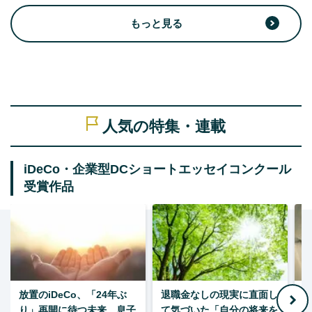
もっと見る
人気の特集・連載
iDeCo・企業型DCショートエッセイコンクール
受賞作品
放置のiDeCo、「24年ぶ
退職金なしの現実に直面し
り」再開に待つ未来、息子
て気づいた「自分の将来を