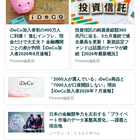
iDeCo加入者初の400万人
投資信託の純資産総額360
に到達！ 進むインフレ、預
兆円に迫る、3カ月連続で過
金だけで大丈夫？ 金融機関
去最高を更新！ 新規設定フ
ごとの差が判明【iDeCo加
ァンドは話題のテーマが継
入者2026年8月速報】
続【2026年最新概況】
Finasee編集部
Finasee編集部
「2000人が選んでいる」iDeCo商品と
「7000人が口座開設しない」理由
【iDeCo加入者2026年７月速報】
Finasee編集部
日本の金融競争力を左右する「プライベ
ート市場のデータ基盤高度化」―課題と
現在地
ノーマン・L・トゥエイボーム