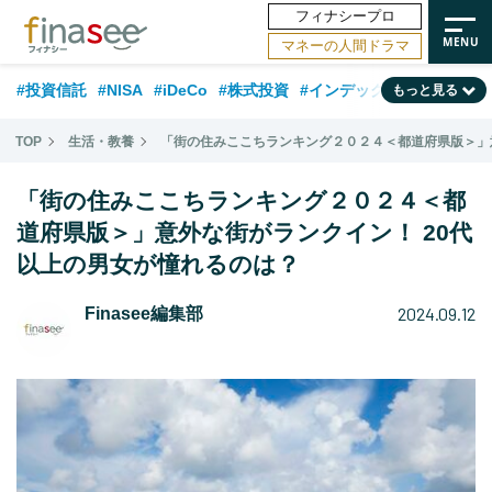
フィナシープロ
マネーの人間ドラマ
#投資信託
#NISA
#iDeCo
#株式投資
#インデックスファンド
もっと見る
#相談事例
#相続・贈与
#FP
#新NISA
#ランキング
#トレンド
TOP
生活・教養
「街の住みここちランキング２０２４＜都道府県版＞」
#日本株
#公的年金
#30代
#40代
#50代
#金融用語解説
「街の住みここちランキング２０２４＜都
#資産運用業界
#老後
#海外事情
#積立投資
道府県版＞」意外な街がランクイン！ 20代
以上の男女が憧れるのは？
#フィナンシャル・ウェルビーイング
#データ・調査
#国内株式型
#60代
2024.09.12
Finasee編集部