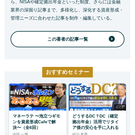
ら、NISAや確定拠出年金といった制度、さらには金融
業界の深掘り記事まで、多様化し、深化する資産形成・
管理ニーズに合わせた記事を制作・編集している。
この著者の記事一覧
おすすめセミナー
マネーラテ 〜泡立つギモ
どうするDC？DC（確定
ンを資産形成Cafeで解
拠出年金）活用でリタイ
決〜（全6回）
ア後の安心を手に入れる
内田 一博
絹川 竜男