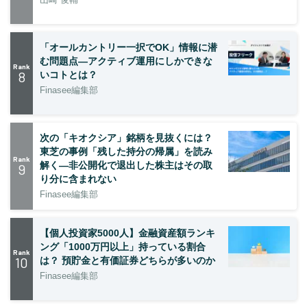
「オールカントリー一択でOK」情報に潜
む問題点―アクティブ運用にしかできな
Rank
8
いコトとは？
Finasee編集部
次の「キオクシア」銘柄を見抜くには？
東芝の事例「残した持分の帰属」を読み
Rank
解く—非公開化で退出した株主はその取
9
り分に含まれない
Finasee編集部
【個人投資家5000人】金融資産額ランキ
ング「1000万円以上」持っている割合
Rank
10
は？ 預貯金と有価証券どちらが多いのか
Finasee編集部