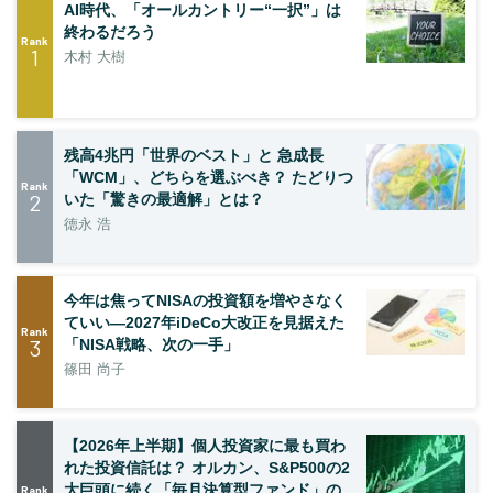
AI時代、「オールカントリー“一択”」は
終わるだろう
Rank
1
木村 大樹
残高4兆円「世界のベスト」と 急成長
「WCM」、どちらを選ぶべき？ たどりつ
Rank
2
いた「驚きの最適解」とは？
徳永 浩
今年は焦ってNISAの投資額を増やさなく
ていい―2027年iDeCo大改正を見据えた
Rank
3
「NISA戦略、次の一手」
篠田 尚子
【2026年上半期】個人投資家に最も買わ
れた投資信託は？ オルカン、S&P500の2
大巨頭に続く「毎月決算型ファンド」の
Rank