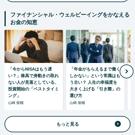
ファイナンシャル・ウェルビーイングをかなえる
お金の知恵
「今からNISAはもう遅
「年金がもらえるまで働く
老
い？」株高で身動きの取れ
しかない」という常識はも
ない人が見落としている、
う古い？ 人生の幸福度を
投資開始の「ベストタイミ
大きく上げる「引き際」の
ング」
選び方
山崎 俊輔
山崎 俊輔
山
もっと見る