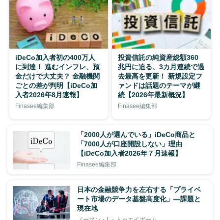
iDeCo加入者初の400万人
投資信託の純資産総額360
に到達！ 進むインフレ、預
兆円に迫る、3カ月連続で過
金だけで大丈夫？ 金融機関
去最高を更新！ 新規設定フ
ごとの差が判明【iDeCo加
ァンドは話題のテーマが継
入者2026年8月速報】
続【2026年最新概況】
Finasee編集部
Finasee編集部
「2000人が選んでいる」iDeCo商品と
「7000人が口座開設しない」理由
【iDeCo加入者2026年７月速報】
Finasee編集部
日本の金融競争力を左右する「プライベ
ート市場のデータ基盤高度化」―課題と
現在地
ノーマン・L・トゥエイボーム