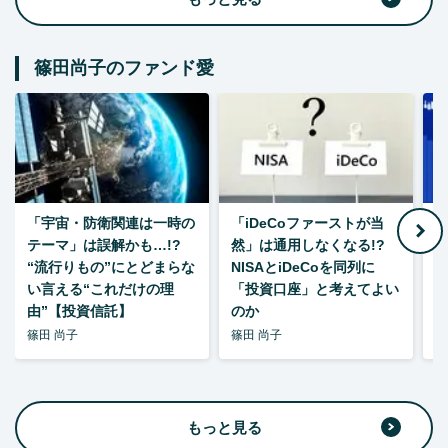
篠田尚子のファンド愛
「宇宙・防衛関連は一時の
「iDeCoファーストが当
【
テーマ」は誤解かも…!?
然」は通用しなくなる!?
“流行りもの”にとどまらな
NISAとiDeCoを同列に
い言える“これだけの理
「投資口座」と考えてよい
由”【投資信託】
のか
篠田 尚子
篠田 尚子
篠
もっと見る