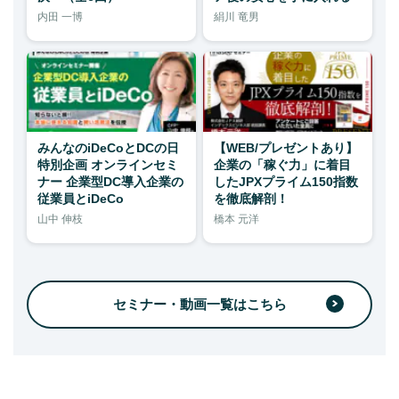
内田 一博
絹川 竜男
みんなのiDeCoとDCの日
【WEB/プレゼントあり】
特別企画 オンラインセミ
企業の「稼ぐ力」に着目
ナー 企業型DC導入企業の
したJPXプライム150指数
従業員とiDeCo
を徹底解剖！
山中 伸枝
橋本 元洋
セミナー・動画一覧はこちら