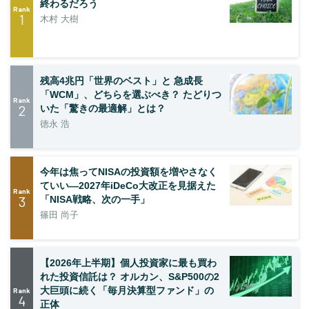
終わるだろう
Rank
1
木村 大樹
残高4兆円「世界のベスト」と 急成長
「WCM」、どちらを選ぶべき？ たどりつ
Rank
2
いた「驚きの最適解」とは？
徳永 浩
今年は焦ってNISAの投資額を増やさなく
ていい―2027年iDeCo大改正を見据えた
Rank
3
「NISA戦略、次の一手」
篠田 尚子
【2026年上半期】個人投資家に最も買わ
れた投資信託は？ オルカン、S&P500の2
大巨頭に続く「毎月決算型ファンド」の
Rank
4
正体