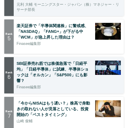
元利 大輔 モーニングスター・ジャパン（株）マネジャー・リ
サーチ部長
楽天証券で「半導体関連株」に警戒感、
「NASDAQ」「FANG+」が下がる中
Rank
5
「WCM」が急上昇した理由は？
Finasee編集部
SBI証券売れ筋では株価急落で「日経平
均」「日経半導体」に試練、半導体ショ
Rank
ックは「オルカン」「S&P500」にも影
6
響？
Finasee編集部
「今からNISAはもう遅い？」株高で身動
きの取れない人が見落としている、投資
Rank
7
開始の「ベストタイミング」
山崎 俊輔