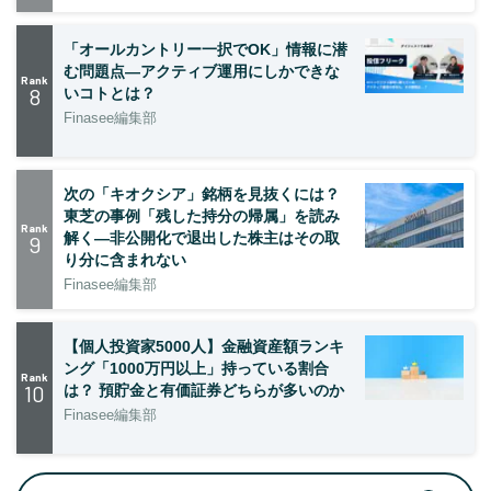
「オールカントリー一択でOK」情報に潜
む問題点―アクティブ運用にしかできな
Rank
8
いコトとは？
Finasee編集部
次の「キオクシア」銘柄を見抜くには？
東芝の事例「残した持分の帰属」を読み
Rank
解く—非公開化で退出した株主はその取
9
り分に含まれない
Finasee編集部
【個人投資家5000人】金融資産額ランキ
ング「1000万円以上」持っている割合
Rank
10
は？ 預貯金と有価証券どちらが多いのか
Finasee編集部