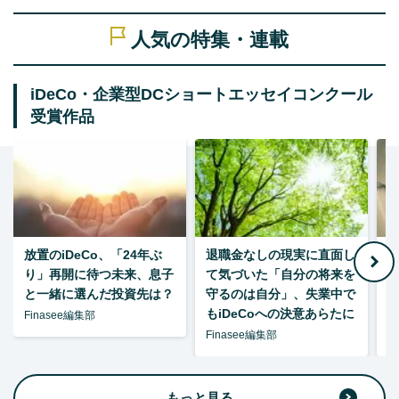
人気の特集・連載
iDeCo・企業型DCショートエッセイコンクール
受賞作品
放置のiDeCo、「24年ぶ
退職金なしの現実に直面し
り」再開に待つ未来、息子
て気づいた「自分の将来を
と一緒に選んだ投資先は？
守るのは自分」、失業中で
た
もiDeCoへの決意あらたに
Finasee編集部
Finasee編集部
F
もっと見る