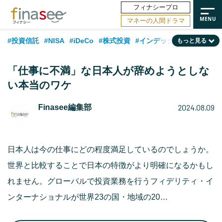
フィナシープロ
マネーの人間ドラマ
#投資信託
#NISA
#iDeCo
#株式投資
#インデックスファンド
もっと見る
#相談事例
#相続・贈与
#FP
#新NISA
#ランキング
#トレンド
「仕事に不満」な日本人が辞めようとしな
#日本株
#公的年金
#30代
#40代
#50代
#金融用語解説
い本当のワケ
#資産運用業界
#老後
#海外事情
#積立投資
2024.08.09
Finasee編集部
#フィナンシャル・ウェルビーイング
#データ・調査
#国内株式型
#60代
日本人は今の仕事にどの程度満足しているのでしょうか。
世界と比較することで日本の特徴がより明確になるかもし
れません。グローバルで投資業務を行うフィデリティ・イ
ンターナショナルが世界23の国・地域の20…