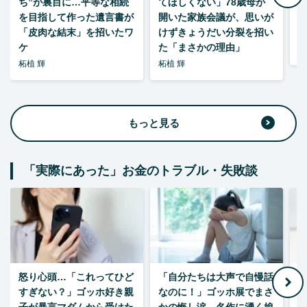
ち”が裏目に…平等な相続
てほしくない」78歳母が
い
を目指して作った遺言書が
開いた家族会議が、思いが
「皮肉な結末」を招いたワ
けずきょうだい分裂を招い
ケ
た「まさかの理由」
森
柘植 輝
柘植 輝
もっと見る
「実際にあった」お金のトラブル・失敗談
怒り心頭…「これってひど
「自分たちは大声で自慢話
すぎない？」ゴッホ好き親
なのに！」ゴッホ展でまさ
1
子が暴言マダムから受けた
かの悔し涙…名作に湧く娘