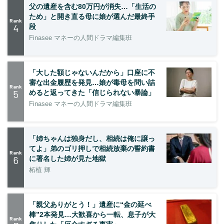
父の遺産を含む80万円が消失…「生活の
ため」と開き直る母に娘が選んだ最終手
Rank
4
段
Finasee マネーの人間ドラマ編集班
「大した額じゃないんだから」口座に不
審な出金履歴を発見…娘が毒母を問い詰
Rank
5
めると返ってきた「信じられない暴論」
Finasee マネーの人間ドラマ編集班
「姉ちゃんは独身だし、相続は俺に譲っ
てよ」弟のゴリ押しで相続放棄の誓約書
Rank
6
に署名した姉が見た地獄
柘植 輝
「親父ありがとう！」遺産に“金の延べ
棒”2本発見…大歓喜から一転、息子が大
Rank