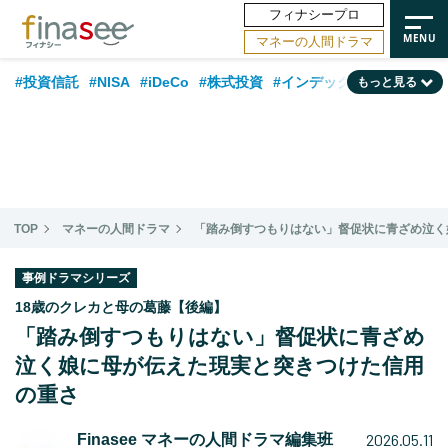
フィナシープロ
マネーの人間ドラマ
#投資信託
#NISA
#iDeCo
#株式投資
#インデックスファンド
もっと見る
#相談事例
#相続・贈与
#FP
#新NISA
#ランキング
#トレンド
#日本株
#公的年金
#30代
#40代
#50代
#金融用語解説
#資産運用業界
#老後
#海外事情
#積立投資
TOP
マネーの人間ドラマ
「踏み倒すつもりはない」督促状に青ざめ泣く
#フィナンシャル・ウェルビーイング
#データ・調査
#国内株式型
#60代
事例ドラマシリーズ
18歳のクレカと母の葛藤【後編】
「踏み倒すつもりはない」督促状に青ざめ
泣く娘に母が伝えた現実と突きつけた信用
の重さ
2026.05.11
Finasee マネーの人間ドラマ編集班