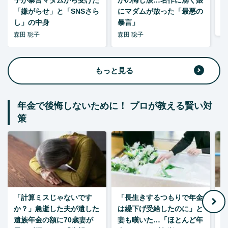
「嫌がらせ」と「SNSさら
にマダムが放った「最悪の
し」の中身
暴言」
森
森田 聡子
森田 聡子
もっと見る
年金で後悔しないために！ プロが教える賢い対
策
「計算ミスじゃないです
「長生きするつもりで年金
「
か？」急逝した夫が遺した
は繰下げ受給したのに」と
た
遺族年金の額に70歳妻が
妻も嘆いた…「ほとんど年