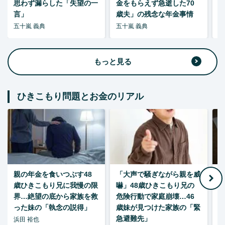
思わず漏らした「失望の一
金をもらえず急逝した70
言」
歳夫」の残念な年金事情
五十嵐 義典
五十嵐 義典
五
もっと見る
ひきこもり問題とお金のリアル
親の年金を食いつぶす48
「大声で騒ぎながら親を威
歳ひきこもり兄に我慢の限
嚇」48歳ひきこもり兄の
い
界…絶望の底から家族を救
危険行動で家庭崩壊…46
った妹の「執念の説得」
歳妹が見つけた家族の「緊
急避難先」
浜田 裕也