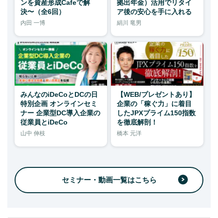
ンを資産形成Cafeで解
拠出年金）活用でリタイ
決〜（全6回）
ア後の安心を手に入れる
内田 一博
絹川 竜男
みんなのiDeCoとDCの日
【WEB/プレゼントあり】
特別企画 オンラインセミ
企業の「稼ぐ力」に着目
ナー 企業型DC導入企業の
したJPXプライム150指数
従業員とiDeCo
を徹底解剖！
山中 伸枝
橋本 元洋
セミナー・動画一覧はこちら