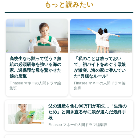
もっと読みたい
高校生なら黙って従う？無
「私のことは放っておい
給の必須研修を強いる海の
て」初バイトをめぐり母娘
家…過保護な母を驚かせた
が激突…海の家に潜んでい
娘の反撃
た“異様なルール”
Finasee マネーの人間ドラマ編
Finasee マネーの人間ドラマ編
集班
集班
父の遺産を含む80万円が消失…「生活の
ため」と開き直る母に娘が選んだ最終手
段
Finasee マネーの人間ドラマ編集班