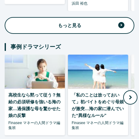
浜田 裕也
浜
もっと見る
事例ドラマシリーズ
高校生なら黙って従う？無
「私のことは放っておい
父
給の必須研修を強いる海の
て」初バイトをめぐり母娘
家…過保護な母を驚かせた
が激突…海の家に潜んでい
娘の反撃
た“異様なルール”
Finasee マネーの人間ドラマ編
Finasee マネーの人間ドラマ編
F
集班
集班
集