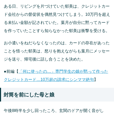
ある日、リビングを片づけていた郁美は、クレジットカー
ド会社からの督促状を偶然見つけてしまう。10万円を超え
る未払い金額が記されていた。葉月が自分に黙ってカード
を作っていたことすら知らなかった郁美は衝撃を受ける。
お小遣いをねだらなくなったのは、カードの存在があった
ことを悟った郁美は、怒りを抱えながらも葉月にメッセー
ジを送り、帰宅後に話し合うことを決めた。
●前編【
「何に使ったの…」専門学生の娘が黙って作った
クレジットカード…10万超の請求にシンママ絶句
】
封筒を前にした母と娘
午後8時半を少し回ったころ、玄関のドアが開く音がし