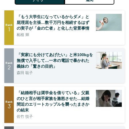
「もう大学生になっているからダメ」と
屁理屈を主張…数千万円を相続するはず
Rank
1
の実子が「金の亡者」と化した背景事情
柘植 輝
「実家にも分けてあげたい」と米100kgを
無償で入手して…一本の電話で暴かれた
Rank
2
義妹の「驚きの目的」
森田 聡子
「結婚相手は奨学金を借りている」父親
のひと言が相手家族を激怒させた…結婚
Rank
間近のエリートカップルを襲ったまさか
3
の結末
佐竹 悦子