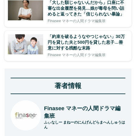
「大した額じゃないんだから」口座に不
審な出金履歴を発見…娘が毒母を問い詰
めると返ってきた「信じられない暴論」
Finasee マネーの人間ドラマ編集班
「約束を破るようなやつじゃない」30万
円を貸した夫と500円を貸した息子…善
意に対する残酷な末路
Finasee マネーの人間ドラマ編集班
著者情報
Finasee マネーの人間ドラマ編
集班
ふぃなしー まねーのにんげんどらまへんしゅうは
ん