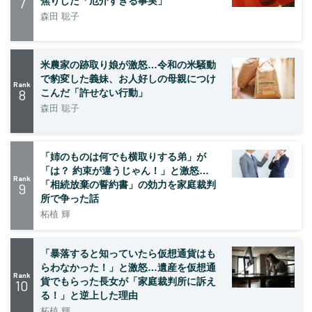
7
焦りした「厄介すぎる事実」
森田 聡子
米農家の跡取り娘が激怒…令和の米騒動
で豹変した義妹、お人好しの母親につけ
Rank
8
こんだ「許せない行動」
森田 聡子
「姉のものは何でも横取りする弟」が
「は？ 約束が違うじゃん！」と激怒…
Rank
「相続放棄の誓約書」の効力を家庭裁判
9
所で争った話
柘植 輝
「暴落すると知っていたら仮想通貨はも
らわなかった！」と激怒…遺産を仮想通
Rank
貨でもらった長女が「家庭裁判所に訴え
10
る！」と逆上した理由
柘植 輝