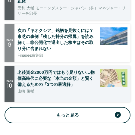
正体
元利 大輔 モーニングスター・ジャパン（株）マネジャー・リ
サーチ部長
次の「キオクシア」銘柄を見抜くには？
東芝の事例「残した持分の帰属」を読み
Rank
解く—非公開化で退出した株主はその取
9
り分に含まれない
Finasee編集部
老後資金2000万円ではもう足りない…物
価高時代に必要な「本当の金額」と賢く
Rank
10
備えるための「3つの最適解」
山崎 俊輔
もっと見る