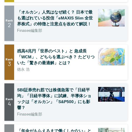
「オルカン」人気はなぜ続く？ 日本で最
も選ばれている投信「eMAXIS Slim 全世
Rank
2
界株式」の特徴と注意点を改めて解説！
Finasee編集部
残高4兆円「世界のベスト」と 急成長
「WCM」、どちらを選ぶべき？ たどりつ
Rank
3
いた「驚きの最適解」とは？
徳永 浩
SBI証券売れ筋では株価急落で「日経平
均」「日経半導体」に試練、半導体ショ
Rank
ックは「オルカン」「S&P500」にも影
4
響？
Finasee編集部
「年金がもらえるまで働くしかない」と