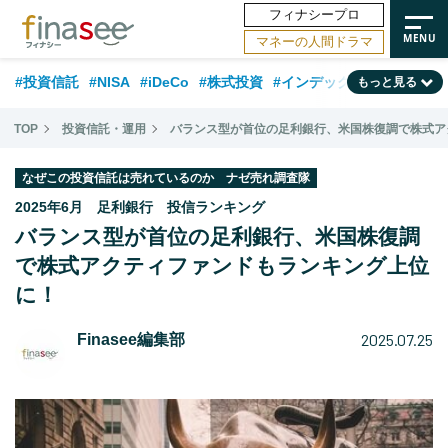
フィナシープロ
マネーの人間ドラマ
#投資信託
#NISA
#iDeCo
#株式投資
#インデックスファンド
もっと見る
#相談事例
#相続・贈与
#FP
#新NISA
#積立投資
#30代
TOP
投資信託・運用
バランス型が首位の足利銀行、米国株復調で株式ア
#ランキング
#日本株
#公的年金
#40代
#トレンド
なぜこの投資信託は売れているのか ナゼ売れ調査隊
#フィナンシャル・ウェルビーイング
#企業型DC
#退職金
#50代
2025年6月 足利銀行 投信ランキング
バランス型が首位の足利銀行、米国株復調
#老後
#データ・調査
#金融用語解説
#話題の企業
#国内株式型
で株式アクティファンドもランキング上位
に！
2025.07.25
Finasee編集部