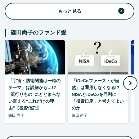
もっと見る
篠田尚子のファンド愛
「宇宙・防衛関連は一時の
「iDeCoファーストが当
【
テーマ」は誤解かも…!?
然」は通用しなくなる!?
“流行りもの”にとどまらな
NISAとiDeCoを同列に
い言える“これだけの理
「投資口座」と考えてよい
由”【投資信託】
のか
篠田 尚子
篠田 尚子
篠