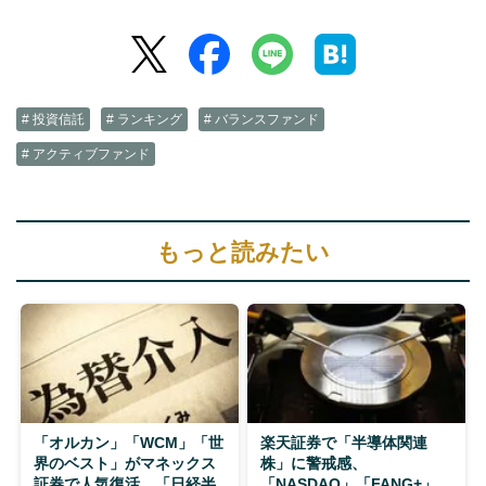
# 投資信託
# ランキング
# バランスファンド
# アクティブファンド
もっと読みたい
「オルカン」「WCM」「世
楽天証券で「半導体関連
界のベスト」がマネックス
株」に警戒感、
証券で人気復活、「日経半
「NASDAQ」「FANG+」