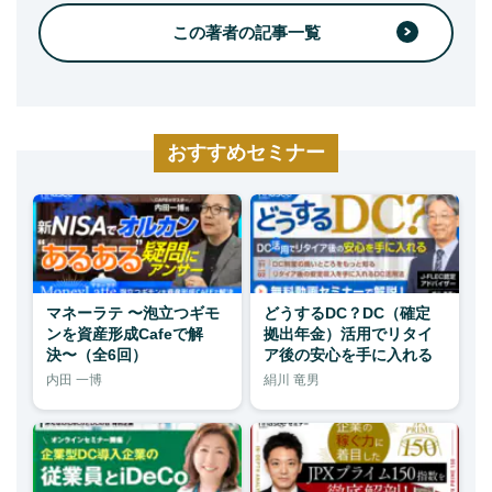
この著者の記事一覧
おすすめセミナー
マネーラテ 〜泡立つギモ
どうするDC？DC（確定
ンを資産形成Cafeで解
拠出年金）活用でリタイ
決〜（全6回）
ア後の安心を手に入れる
内田 一博
絹川 竜男