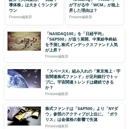
導体株」は大きくランクダ
が下がる中「WCM」が急上
ウン
昇した理由は？
Finasee編集部
Finasee編集部
「NASDAQ100」を「日経平均」
「S&P500」が追う展開、中東紛争終結
を予測し株式インデックスファンド人気
が上昇？
Finasee編集部
「スペースX」組み入れの「東京海上・宇
宙関連株式ファンド」が足利銀行でトッ
プに。宇宙関連トレンドは継続できる
か？
Finasee編集部
株式ファンドは「S&P500」より「NYダ
ウ」参照のアクティブが上位に。「ポラ
リス」は金価格の影響で失速
Finasee編集部