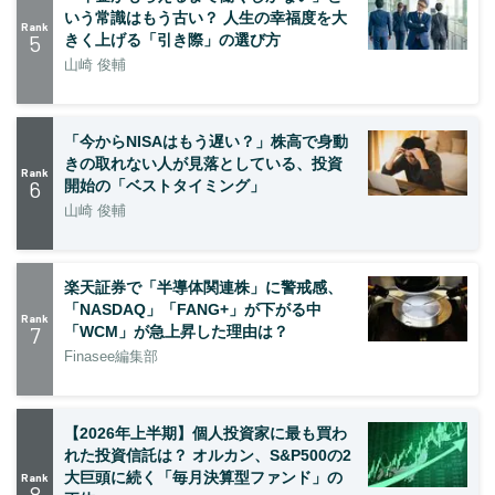
いう常識はもう古い？ 人生の幸福度を大
Rank
5
きく上げる「引き際」の選び方
山崎 俊輔
「今からNISAはもう遅い？」株高で身動
きの取れない人が見落としている、投資
Rank
6
開始の「ベストタイミング」
山崎 俊輔
楽天証券で「半導体関連株」に警戒感、
「NASDAQ」「FANG+」が下がる中
Rank
7
「WCM」が急上昇した理由は？
Finasee編集部
【2026年上半期】個人投資家に最も買わ
れた投資信託は？ オルカン、S&P500の2
大巨頭に続く「毎月決算型ファンド」の
Rank
8