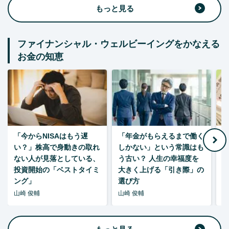
もっと見る
ファイナンシャル・ウェルビーイングをかなえる
お金の知恵
「今からNISAはもう遅
「年金がもらえるまで働く
老
い？」株高で身動きの取れ
しかない」という常識はも
ない人が見落としている、
う古い？ 人生の幸福度を
投資開始の「ベストタイミ
大きく上げる「引き際」の
ング」
選び方
山崎 俊輔
山崎 俊輔
山