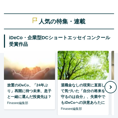
人気の特集・連載
iDeCo・企業型DCショートエッセイコンクール
受賞作品
放置のiDeCo、「24年ぶ
退職金なしの現実に直面し
り」再開に待つ未来、息子
て気づいた「自分の将来を
と一緒に選んだ投資先は？
守るのは自分」、失業中で
た
もiDeCoへの決意あらたに
Finasee編集部
Finasee編集部
F