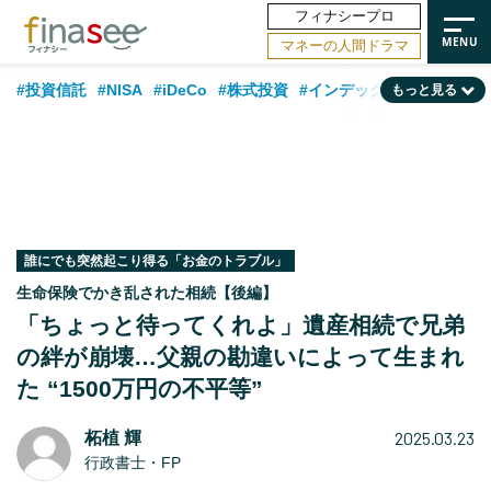
フィナシープロ
マネーの人間ドラマ
#投資信託
#NISA
#iDeCo
#株式投資
#インデックスファンド
もっと見る
#相談事例
#相続・贈与
#FP
#新NISA
#ランキング
#トレンド
#日本株
#公的年金
#30代
#40代
#50代
#金融用語解説
#資産運用業界
#老後
#海外事情
#積立投資
#フィナンシャル・ウェルビーイング
#データ・調査
#国内株式型
誰にでも突然起こり得る「お金のトラブル」
生命保険でかき乱された相続【後編】
#60代
「ちょっと待ってくれよ」遺産相続で兄弟
の絆が崩壊…父親の勘違いによって生まれ
た “1500万円の不平等”
2025.03.23
柘植 輝
行政書士・FP