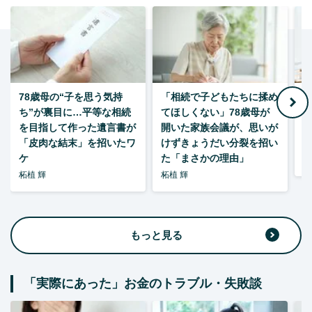
78歳母の“子を思う気持
「相続で子どもたちに揉め
ち”が裏目に…平等な相続
てほしくない」78歳母が
い
を目指して作った遺言書が
開いた家族会議が、思いが
「皮肉な結末」を招いたワ
けずきょうだい分裂を招い
ケ
た「まさかの理由」
森
柘植 輝
柘植 輝
もっと見る
「実際にあった」お金のトラブル・失敗談