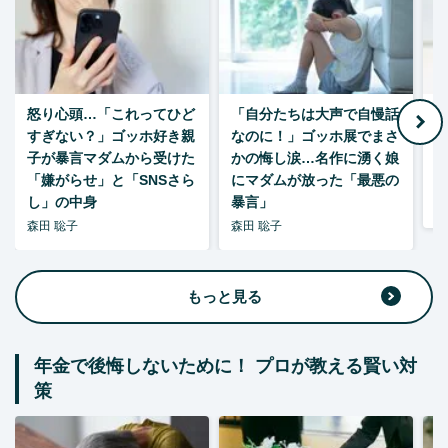
怒り心頭…「これってひど
「自分たちは大声で自慢話
すぎない？」ゴッホ好き親
なのに！」ゴッホ展でまさ
1
子が暴言マダムから受けた
かの悔し涙…名作に湧く娘
「嫌がらせ」と「SNSさら
にマダムが放った「最悪の
し」の中身
暴言」
森
森田 聡子
森田 聡子
もっと見る
年金で後悔しないために！ プロが教える賢い対
策