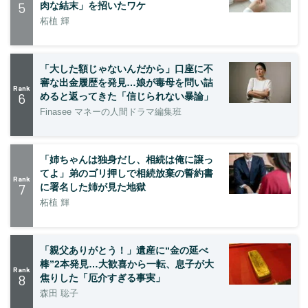
5
肉な結末」を招いたワケ
柘植 輝
「大した額じゃないんだから」口座に不
審な出金履歴を発見…娘が毒母を問い詰
Rank
6
めると返ってきた「信じられない暴論」
Finasee マネーの人間ドラマ編集班
「姉ちゃんは独身だし、相続は俺に譲っ
てよ」弟のゴリ押しで相続放棄の誓約書
Rank
7
に署名した姉が見た地獄
柘植 輝
「親父ありがとう！」遺産に“金の延べ
棒”2本発見…大歓喜から一転、息子が大
Rank
8
焦りした「厄介すぎる事実」
森田 聡子