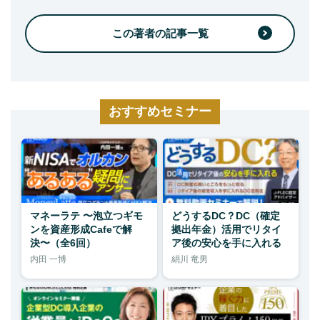
この著者の記事一覧
おすすめセミナー
マネーラテ 〜泡立つギモ
どうするDC？DC（確定
ンを資産形成Cafeで解
拠出年金）活用でリタイ
決〜（全6回）
ア後の安心を手に入れる
内田 一博
絹川 竜男