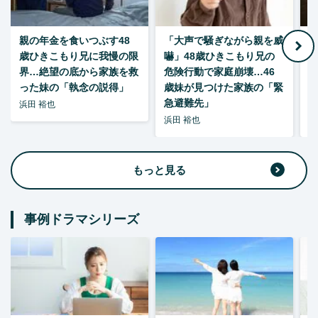
親の年金を食いつぶす48
「大声で騒ぎながら親を威
歳ひきこもり兄に我慢の限
嚇」48歳ひきこもり兄の
い
界…絶望の底から家族を救
危険行動で家庭崩壊…46
った妹の「執念の説得」
歳妹が見つけた家族の「緊
急避難先」
浜田 裕也
浜田 裕也
浜
もっと見る
事例ドラマシリーズ