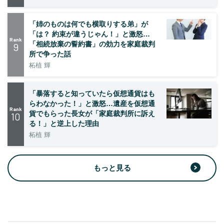
「姉のものは何でも横取りする弟」が
「は？ 約束が違うじゃん！」と激怒…
Rank
「相続放棄の誓約書」の効力を家庭裁判
9
所で争った話
柘植 輝
「暴落すると知っていたら仮想通貨はも
らわなかった！」と激怒…遺産を仮想通
Rank
貨でもらった長女が「家庭裁判所に訴え
10
る！」と逆上した理由
柘植 輝
もっと見る