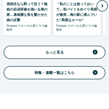
高校生なら黙って従う？無
「私のことは放っておい
父
給の必須研修を強いる海の
て」初バイトをめぐり母娘
家…過保護な母を驚かせた
が激突…海の家に潜んでい
娘の反撃
た“異様なルール”
Finasee マネーの人間ドラマ編
Finasee マネーの人間ドラマ編
F
集班
集班
集
もっと見る
特集・連載一覧はこちら