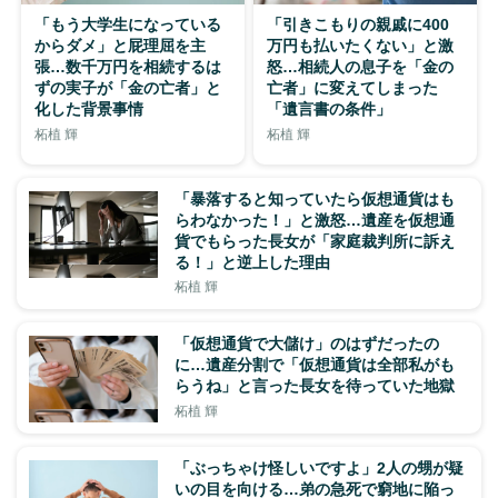
「もう大学生になっている
「引きこもりの親戚に400
からダメ」と屁理屈を主
万円も払いたくない」と激
張…数千万円を相続するは
怒…相続人の息子を「金の
ずの実子が「金の亡者」と
亡者」に変えてしまった
化した背景事情
「遺言書の条件」
柘植 輝
柘植 輝
「暴落すると知っていたら仮想通貨はも
らわなかった！」と激怒…遺産を仮想通
貨でもらった長女が「家庭裁判所に訴え
る！」と逆上した理由
柘植 輝
「仮想通貨で大儲け」のはずだったの
に…遺産分割で「仮想通貨は全部私がも
らうね」と言った長女を待っていた地獄
柘植 輝
「ぶっちゃけ怪しいですよ」2人の甥が疑
いの目を向ける…弟の急死で窮地に陥っ