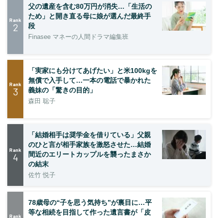
父の遺産を含む80万円が消失…「生活の
ため」と開き直る母に娘が選んだ最終手
Rank
2
段
Finasee マネーの人間ドラマ編集班
「実家にも分けてあげたい」と米100kgを
無償で入手して…一本の電話で暴かれた
Rank
3
義妹の「驚きの目的」
森田 聡子
「結婚相手は奨学金を借りている」父親
のひと言が相手家族を激怒させた…結婚
Rank
間近のエリートカップルを襲ったまさか
4
の結末
佐竹 悦子
78歳母の“子を思う気持ち”が裏目に…平
等な相続を目指して作った遺言書が「皮
Rank