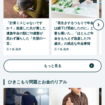
「計算ミスじゃないです
「長生きするつもりで年金
「
か？」急逝した夫が遺した
は繰下げ受給したのに」と
た
遺族年金の額に70歳妻が
妻も嘆いた…「ほとんど年
思わず漏らした「失望の一
金をもらえず急逝した70
言」
歳夫」の残念な年金事情
五十嵐 義典
五十嵐 義典
五
もっと見る
ひきこもり問題とお金のリアル