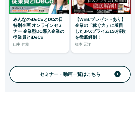
みんなのiDeCoとDCの日
【WEB/プレゼントあり】
特別企画 オンラインセミ
企業の「稼ぐ力」に着目
ナー 企業型DC導入企業の
したJPXプライム150指数
従業員とiDeCo
を徹底解剖！
山中 伸枝
橋本 元洋
セミナー・動画一覧はこちら