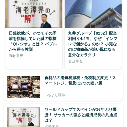
日銀総裁が、かつてその矛
丸井グループ【8252】配当
盾を指摘していた謎の指標
利回り4.4％、なぜ「インフ
「Qレシオ」とは？ バブル
レで儲かる」のか？ 小売な
から得る教訓
のに物価高が追い風になる
意外なカラクリ
海老澤 界
若山 卓也
食料品の消費税減税・免税制度変更「ス
マートレジ」普及に2つの追い風
いちよし証券
ワールドカップでスペインが16年ぶり優
勝！ サッカーの強さと経済成長の共通点
は？
海老澤 界