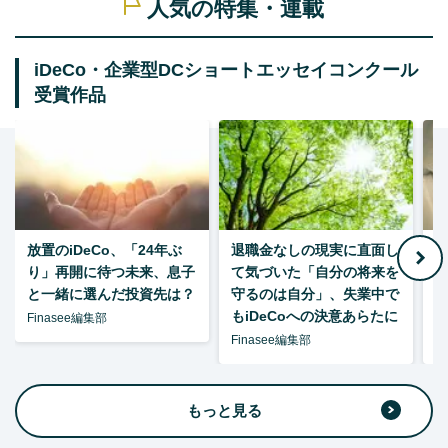
人気の特集・連載
iDeCo・企業型DCショートエッセイコンクール
受賞作品
放置のiDeCo、「24年ぶ
退職金なしの現実に直面し
り」再開に待つ未来、息子
て気づいた「自分の将来を
と一緒に選んだ投資先は？
守るのは自分」、失業中で
た
もiDeCoへの決意あらたに
Finasee編集部
Finasee編集部
F
もっと見る