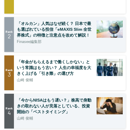
「オルカン」人気はなぜ続く？ 日本で最
も選ばれている投信「eMAXIS Slim 全世
Rank
2
界株式」の特徴と注意点を改めて解説！
Finasee編集部
「年金がもらえるまで働くしかない」と
いう常識はもう古い？ 人生の幸福度を大
Rank
3
きく上げる「引き際」の選び方
山崎 俊輔
「今からNISAはもう遅い？」株高で身動
きの取れない人が見落としている、投資
Rank
4
開始の「ベストタイミング」
山崎 俊輔