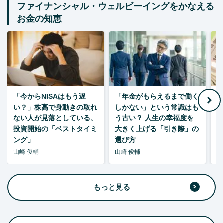
ファイナンシャル・ウェルビーイングをかなえる
お金の知恵
「今からNISAはもう遅
「年金がもらえるまで働く
老
い？」株高で身動きの取れ
しかない」という常識はも
ない人が見落としている、
う古い？ 人生の幸福度を
投資開始の「ベストタイミ
大きく上げる「引き際」の
ング」
選び方
山崎 俊輔
山崎 俊輔
山
もっと見る