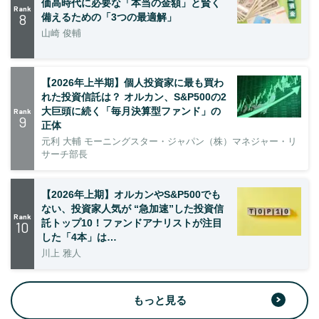
価高時代に必要な「本当の金額」と賢く
Rank
8
備えるための「3つの最適解」
山崎 俊輔
【2026年上半期】個人投資家に最も買わ
れた投資信託は？ オルカン、S&P500の2
大巨頭に続く「毎月決算型ファンド」の
Rank
9
正体
元利 大輔 モーニングスター・ジャパン（株）マネジャー・リ
サーチ部長
【2026年上期】オルカンやS&P500でも
ない、投資家人気が “急加速”した投資信
Rank
託トップ10！ファンドアナリストが注目
10
した「4本」は…
川上 雅人
もっと見る