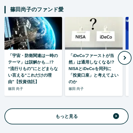
篠田尚子のファンド愛
「宇宙・防衛関連は一時の
「iDeCoファーストが当
【
テーマ」は誤解かも…!?
然」は通用しなくなる!?
“流行りもの”にとどまらな
NISAとiDeCoを同列に
い言える“これだけの理
「投資口座」と考えてよい
由”【投資信託】
のか
篠田 尚子
篠田 尚子
篠
もっと見る