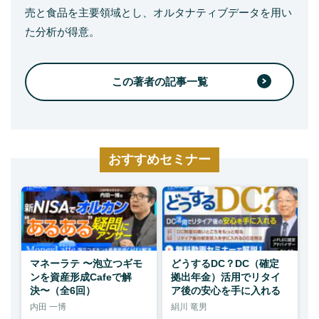
売と食品を主要領域とし、オルタナティブデータを用い
た分析が得意。
この著者の記事一覧
おすすめセミナー
マネーラテ 〜泡立つギモ
どうするDC？DC（確定
ンを資産形成Cafeで解
拠出年金）活用でリタイ
決〜（全6回）
ア後の安心を手に入れる
内田 一博
絹川 竜男