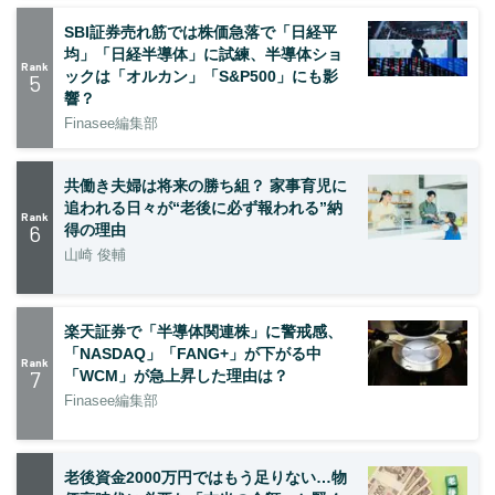
SBI証券売れ筋では株価急落で「日経平
均」「日経半導体」に試練、半導体ショ
Rank
ックは「オルカン」「S&P500」にも影
5
響？
Finasee編集部
共働き夫婦は将来の勝ち組？ 家事育児に
追われる日々が“老後に必ず報われる”納
Rank
6
得の理由
山崎 俊輔
楽天証券で「半導体関連株」に警戒感、
「NASDAQ」「FANG+」が下がる中
Rank
7
「WCM」が急上昇した理由は？
Finasee編集部
老後資金2000万円ではもう足りない…物