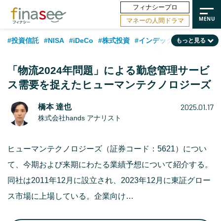
フィナシープロ
マネーの人間ドラマ
#投資信託
#NISA
#iDeCo
#株式投資
#インデックスファンド
もっと見る
#相談事例
#相続・贈与
#FP
#新NISA
#積立投資
#30代
「物流2024年問題」による勤怠管理サービ
#ランキング
#日本株
#公的年金
#40代
#トレンド
ス需要を捉えたヒューマンテクノロジーズ
#フィナンシャル・ウェルビーイング
#企業型DC
#退職金
#50代
2025.01.17
橋本 達也
#老後
#データ・調査
#金融用語解説
#話題の企業
#国内株式型
株式会社hands アナリスト
ヒューマンテクノロジーズ（証券コード：5621）につい
て、今期および来期にわたる業績予想について紹介する。
同社は2011年12月に設立され、2023年12月に東証グロー
ス市場に上場している。企業向け…