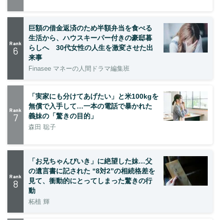
巨額の借金返済のため半額弁当を食べる
生活から、ハウスキーパー付きの豪邸暮
Rank
らしへ 30代女性の人生を激変させた出
6
来事
Finasee マネーの人間ドラマ編集班
「実家にも分けてあげたい」と米100kgを
無償で入手して…一本の電話で暴かれた
Rank
7
義妹の「驚きの目的」
森田 聡子
「お兄ちゃんびいき」に絶望した妹…父
の遺言書に記された “8対2”の相続格差を
Rank
見て、衝動的にとってしまった驚きの行
8
動
柘植 輝