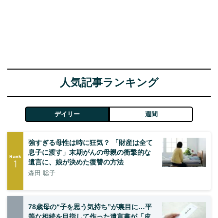
人気記事ランキング
デイリー
週間
強すぎる母性は時に狂気？ 「財産は全て
息子に渡す」末期がんの母親の衝撃的な
Rank
1
遺言に、娘が決めた復讐の方法
森田 聡子
78歳母の“子を思う気持ち”が裏目に…平
等な相続を目指して作った遺言書が「皮