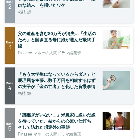
Rank
2
肉な結末」を招いたワケ
柘植 輝
父の遺産を含む80万円が消失…「生活の
ため」と開き直る母に娘が選んだ最終手
Rank
3
段
Finasee マネーの人間ドラマ編集班
「もう大学生になっているからダメ」と
屁理屈を主張…数千万円を相続するはず
Rank
4
の実子が「金の亡者」と化した背景事情
柘植 輝
「跡継ぎがいない…」米農家に嫁いだ嫁
を待っていた、姑からの心無い仕打ち
Rank
5
そして訪れた想定外の事態
Finasee マネーの人間ドラマ編集班