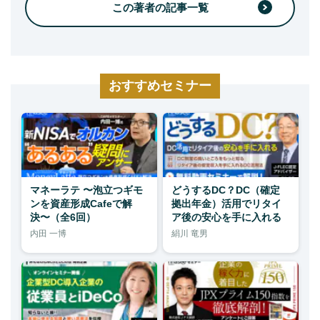
この著者の記事一覧
おすすめセミナー
マネーラテ 〜泡立つギモ
どうするDC？DC（確定
ンを資産形成Cafeで解
拠出年金）活用でリタイ
決〜（全6回）
ア後の安心を手に入れる
内田 一博
絹川 竜男