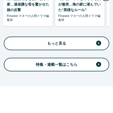
家…過保護な母を驚かせた
が激突…海の家に潜んでい
娘の反撃
た“異様なルール”
Finasee マネーの人間ドラマ編
Finasee マネーの人間ドラマ編
F
集班
集班
集
もっと見る
特集・連載一覧はこちら