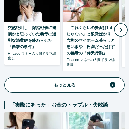
突然絶叫し…嫁姑戦争に発
「これくらいの贅沢はいい
7
展かと思っていた義母の過
じゃない」と浪費ばかり…
剰な浪費癖を終わらせた
念願のマイホーム暮らしと
「衝撃の事件」
思いきや、円満だったはず
の義母の「仰天行動」
Finasee マネーの人間ドラマ編
集班
Finasee マネーの人間ドラマ編
柘
集班
もっと見る
「実際にあった」お金のトラブル・失敗談