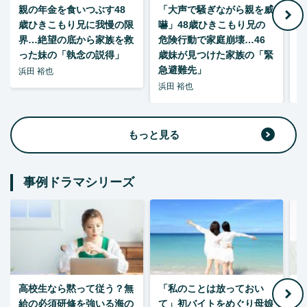
親の年金を食いつぶす48
「大声で騒ぎながら親を威
歳ひきこもり兄に我慢の限
嚇」48歳ひきこもり兄の
い
界…絶望の底から家族を救
危険行動で家庭崩壊…46
った妹の「執念の説得」
歳妹が見つけた家族の「緊
急避難先」
浜田 裕也
浜田 裕也
浜
もっと見る
事例ドラマシリーズ
高校生なら黙って従う？無
「私のことは放っておい
父
給の必須研修を強いる海の
て」初バイトをめぐり母娘