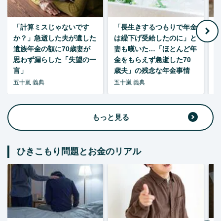
「計算ミスじゃないです
「長生きするつもりで年金
「
か？」急逝した夫が遺した
は繰下げ受給したのに」と
た
遺族年金の額に70歳妻が
妻も嘆いた…「ほとんど年
思わず漏らした「失望の一
金をもらえず急逝した70
言」
歳夫」の残念な年金事情
五十嵐 義典
五十嵐 義典
五
もっと見る
ひきこもり問題とお金のリアル