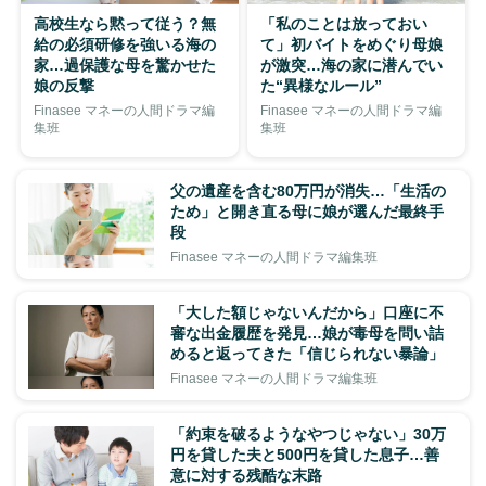
高校生なら黙って従う？無
「私のことは放っておい
給の必須研修を強いる海の
て」初バイトをめぐり母娘
家…過保護な母を驚かせた
が激突…海の家に潜んでい
娘の反撃
た“異様なルール”
Finasee マネーの人間ドラマ編
Finasee マネーの人間ドラマ編
集班
集班
父の遺産を含む80万円が消失…「生活の
ため」と開き直る母に娘が選んだ最終手
段
Finasee マネーの人間ドラマ編集班
「大した額じゃないんだから」口座に不
審な出金履歴を発見…娘が毒母を問い詰
めると返ってきた「信じられない暴論」
Finasee マネーの人間ドラマ編集班
「約束を破るようなやつじゃない」30万
円を貸した夫と500円を貸した息子…善
意に対する残酷な末路