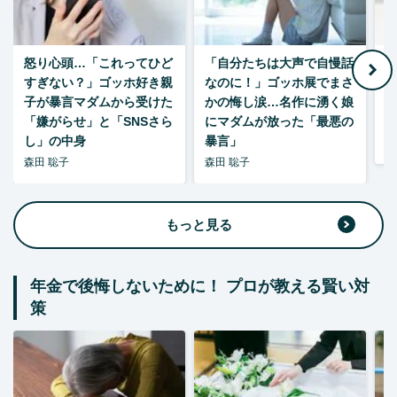
怒り心頭…「これってひど
「自分たちは大声で自慢話
すぎない？」ゴッホ好き親
なのに！」ゴッホ展でまさ
1
子が暴言マダムから受けた
かの悔し涙…名作に湧く娘
「嫌がらせ」と「SNSさら
にマダムが放った「最悪の
し」の中身
暴言」
森
森田 聡子
森田 聡子
もっと見る
年金で後悔しないために！ プロが教える賢い対
策