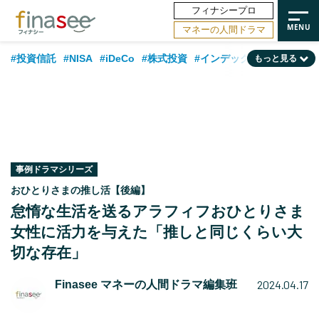
フィナシープロ
マネーの人間ドラマ
#投資信託
#NISA
#iDeCo
#株式投資
#インデックスファンド
もっと見る
#相談事例
#相続・贈与
#FP
#新NISA
#50代
#トレンド
#ランキング
#日本株
#公的年金
#30代
#40代
#フィナンシャル・ウェルビーイング
#金融用語解説
#海外事情
#資産運用業界
#老後
#データ・調査
#60代
#米国株
事例ドラマシリーズ
おひとりさまの推し活【後編】
#国内株式型
怠惰な生活を送るアラフィフおひとりさま
女性に活力を与えた「推しと同じくらい大
切な存在」
2024.04.17
Finasee マネーの人間ドラマ編集班