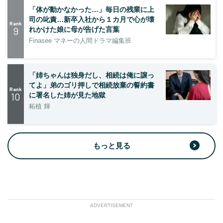
「体が動かなかった…」毎日の残業に上
司の叱責…新卒入社から１カ月で心が壊
Rank
9
れかけた娘に母が告げた言葉
Finasee マネーの人間ドラマ編集班
「姉ちゃんは独身だし、相続は俺に譲っ
てよ」弟のゴリ押しで相続放棄の誓約書
Rank
10
に署名した姉が見た地獄
柘植 輝
もっと見る
ADVERTISEMENT