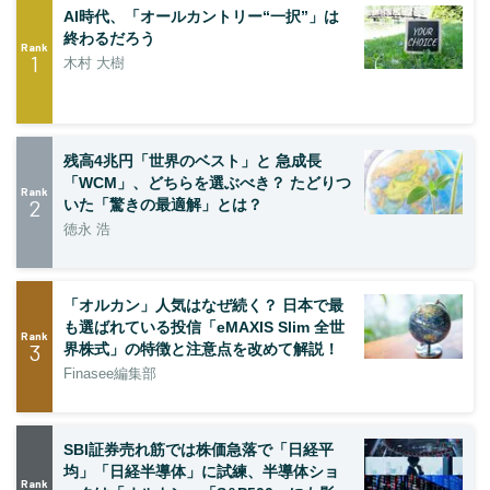
AI時代、「オールカントリー“一択”」は
終わるだろう
Rank
1
木村 大樹
残高4兆円「世界のベスト」と 急成長
「WCM」、どちらを選ぶべき？ たどりつ
Rank
2
いた「驚きの最適解」とは？
徳永 浩
「オルカン」人気はなぜ続く？ 日本で最
も選ばれている投信「eMAXIS Slim 全世
Rank
3
界株式」の特徴と注意点を改めて解説！
Finasee編集部
SBI証券売れ筋では株価急落で「日経平
均」「日経半導体」に試練、半導体ショ
Rank