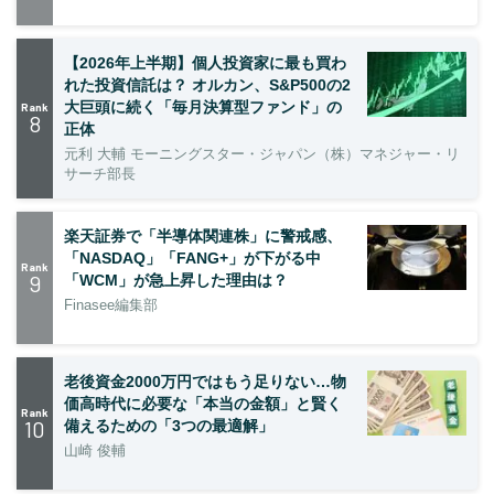
【2026年上半期】個人投資家に最も買わ
れた投資信託は？ オルカン、S&P500の2
大巨頭に続く「毎月決算型ファンド」の
Rank
8
正体
元利 大輔 モーニングスター・ジャパン（株）マネジャー・リ
サーチ部長
楽天証券で「半導体関連株」に警戒感、
「NASDAQ」「FANG+」が下がる中
Rank
9
「WCM」が急上昇した理由は？
Finasee編集部
老後資金2000万円ではもう足りない…物
価高時代に必要な「本当の金額」と賢く
Rank
10
備えるための「3つの最適解」
山崎 俊輔