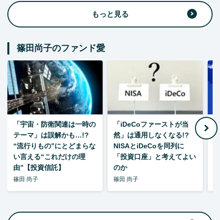
もっと見る
篠田尚子のファンド愛
「宇宙・防衛関連は一時の
「iDeCoファーストが当
【
テーマ」は誤解かも…!?
然」は通用しなくなる!?
“流行りもの”にとどまらな
NISAとiDeCoを同列に
い言える“これだけの理
「投資口座」と考えてよい
由”【投資信託】
のか
篠田 尚子
篠田 尚子
篠