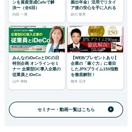
ンを資産形成Cafeで解
拠出年金）活用でリタイ
決〜（全6回）
ア後の安心を手に入れる
内田 一博
絹川 竜男
みんなのiDeCoとDCの日
【WEB/プレゼントあり】
特別企画 オンラインセミ
企業の「稼ぐ力」に着目
ナー 企業型DC導入企業の
したJPXプライム150指数
従業員とiDeCo
を徹底解剖！
山中 伸枝
橋本 元洋
セミナー・動画一覧はこちら