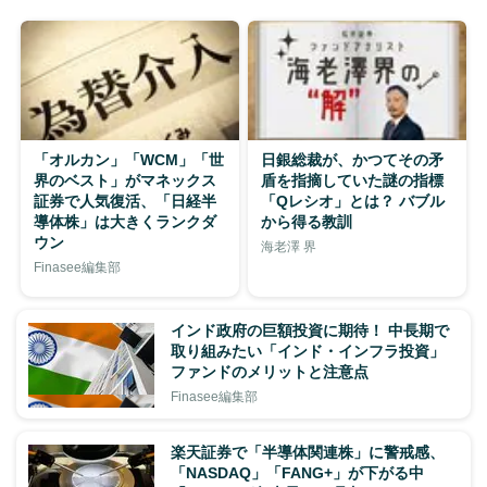
「オルカン」「WCM」「世
日銀総裁が、かつてその矛
界のベスト」がマネックス
盾を指摘していた謎の指標
証券で人気復活、「日経半
「Qレシオ」とは？ バブル
導体株」は大きくランクダ
から得る教訓
ウン
海老澤 界
Finasee編集部
インド政府の巨額投資に期待！ 中長期で
取り組みたい「インド・インフラ投資」
ファンドのメリットと注意点
Finasee編集部
楽天証券で「半導体関連株」に警戒感、
「NASDAQ」「FANG+」が下がる中