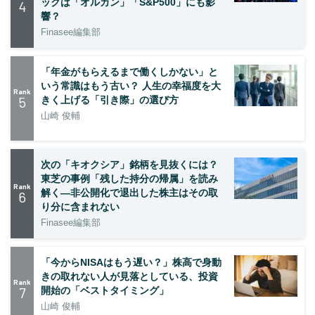
ックは「オルカン」「S&P500」にも影
4
響？
Finasee編集部
「年金がもらえるまで働くしかない」と
いう常識はもう古い？ 人生の幸福度を大
Rank
5
きく上げる「引き際」の選び方
山崎 俊輔
次の「キオクシア」銘柄を見抜くには？
東芝の事例「残した持分の帰属」を読み
Rank
解く—非公開化で退出した株主はその取
6
り分に含まれない
Finasee編集部
「今からNISAはもう遅い？」株高で身動
きの取れない人が見落としている、投資
Rank
7
開始の「ベストタイミング」
山崎 俊輔