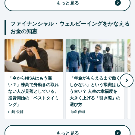
もっと見る
ファイナンシャル・ウェルビーイングをかなえる
お金の知恵
「今からNISAはもう遅
「年金がもらえるまで働く
老
い？」株高で身動きの取れ
しかない」という常識はも
ない人が見落としている、
う古い？ 人生の幸福度を
投資開始の「ベストタイミ
大きく上げる「引き際」の
ング」
選び方
山崎 俊輔
山崎 俊輔
山
もっと見る