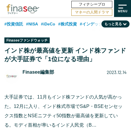
フィナシープロ
マネーの人間ドラマ
#投資信託
#NISA
#iDeCo
#株式投資
#インデックスファンド
もっと見る
#相談事例
#相続・贈与
#FP
#新NISA
#積立投資
#30代
Finaseeファンドウォッチ
#ランキング
#日本株
#公的年金
#40代
#トレンド
インド株が最高値を更新 インド株ファンド
が大手証券で「1位になる理由」
#フィナンシャル・ウェルビーイング
#企業型DC
#退職金
#50代
#老後
#データ・調査
#金融用語解説
#話題の企業
#国内株式型
2023.12.14
Finasee編集部
大手証券では、11月もインド株ファンドの人気が高かっ
た。12月に入り、インド株式市場でS&P・BSEセンセッ
クス指数とNSEニフティ50指数が最高値を更新してい
る。モディ首相が率いるインド人民党（B…