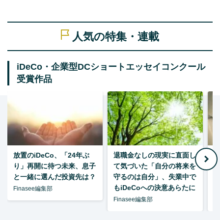
人気の特集・連載
iDeCo・企業型DCショートエッセイコンクール
受賞作品
放置のiDeCo、「24年ぶ
退職金なしの現実に直面し
り」再開に待つ未来、息子
て気づいた「自分の将来を
と一緒に選んだ投資先は？
守るのは自分」、失業中で
た
もiDeCoへの決意あらたに
Finasee編集部
Finasee編集部
F