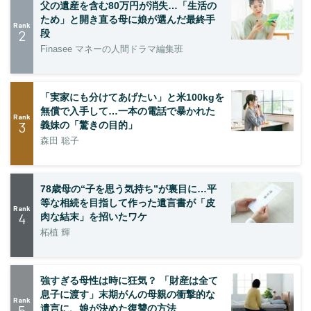
父の遺産を含む80万円が消失…「生活の
ため」と開き直る母に娘が選んだ最終手
Rank
2
段
Finasee マネーの人間ドラマ編集班
「実家にも分けてあげたい」と米100kgを
無償で入手して…一本の電話で暴かれた
Rank
3
義妹の「驚きの目的」
森田 聡子
78歳母の“子を思う気持ち”が裏目に…平
等な相続を目指して作った遺言書が「皮
Rank
4
肉な結末」を招いたワケ
柘植 輝
強すぎる母性は時に狂気？ 「財産は全て
息子に渡す」末期がんの母親の衝撃的な
Rank
5
遺言に、娘が決めた復讐の方法