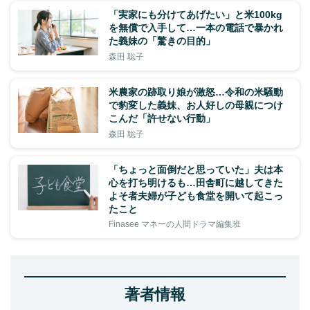
「実家にも分けてあげたい」と米100kg
を無償で入手して…一本の電話で暴かれ
た義妹の「驚きの目的」
森田 聡子
米農家の跡取り娘が激怒…令和の米騒動
で豹変した義妹、お人好しの母親につけ
こんだ「許せない行動」
森田 聡子
「ちょっと面倒だと思っていた」夫は本
心を打ち明けるも…田舎町に越してきた
よそ者夫婦が子ども食堂を開いて起こっ
たこと
Finasee マネーの人間ドラマ編集班
著者情報