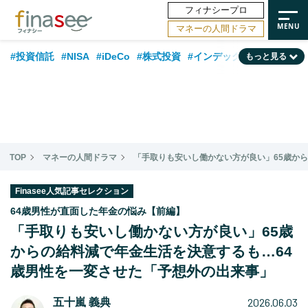
フィナシープロ
マネーの人間ドラマ
#投資信託
#NISA
#iDeCo
#株式投資
#インデックスファンド
もっと見る
#相談事例
#相続・贈与
#FP
#新NISA
#ランキング
#トレンド
#日本株
#公的年金
#30代
#40代
#50代
#金融用語解説
#資産運用業界
#老後
#海外事情
#積立投資
TOP
マネーの人間ドラマ
「手取りも安いし働かない方が良い」65歳か
#フィナンシャル・ウェルビーイング
#データ・調査
#国内株式型
#60代
Finasee人気記事セレクション
64歳男性が直面した年金の悩み【前編】
「手取りも安いし働かない方が良い」65歳
からの給料減で年金生活を決意するも…64
歳男性を一変させた「予想外の出来事」
2026.06.03
五十嵐 義典