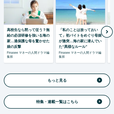
高校生なら黙って従う？無
「私のことは放っておい
父
給の必須研修を強いる海の
て」初バイトをめぐり母娘
家…過保護な母を驚かせた
が激突…海の家に潜んでい
娘の反撃
た“異様なルール”
Finasee マネーの人間ドラマ編
Finasee マネーの人間ドラマ編
F
集班
集班
集
もっと見る
特集・連載一覧はこちら