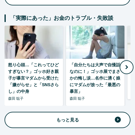
「実際にあった」お金のトラブル・失敗談
怒り心頭…「これってひど
「自分たちは大声で自慢話
すぎない？」ゴッホ好き親
なのに！」ゴッホ展でまさ
1
子が暴言マダムから受けた
かの悔し涙…名作に湧く娘
「嫌がらせ」と「SNSさら
にマダムが放った「最悪の
し」の中身
暴言」
森
森田 聡子
森田 聡子
もっと見る