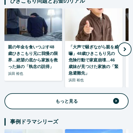
ひきこもり問題とお金のリアル
親の年金を食いつぶす48
「大声で騒ぎながら親を威
歳ひきこもり兄に我慢の限
嚇」48歳ひきこもり兄の
い
界…絶望の底から家族を救
危険行動で家庭崩壊…46
った妹の「執念の説得」
歳妹が見つけた家族の「緊
急避難先」
浜田 裕也
浜田 裕也
浜
もっと見る
事例ドラマシリーズ