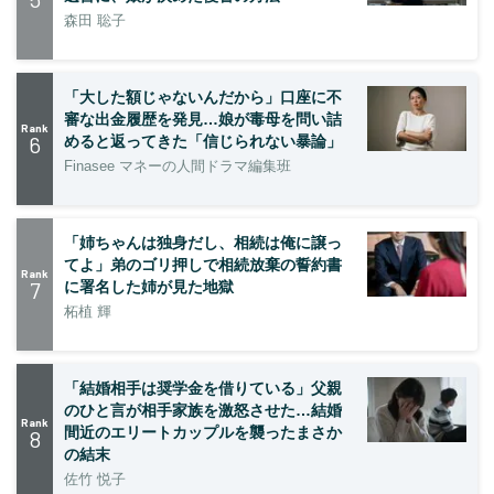
森田 聡子
「大した額じゃないんだから」口座に不
審な出金履歴を発見…娘が毒母を問い詰
Rank
6
めると返ってきた「信じられない暴論」
Finasee マネーの人間ドラマ編集班
「姉ちゃんは独身だし、相続は俺に譲っ
てよ」弟のゴリ押しで相続放棄の誓約書
Rank
7
に署名した姉が見た地獄
柘植 輝
「結婚相手は奨学金を借りている」父親
のひと言が相手家族を激怒させた…結婚
Rank
間近のエリートカップルを襲ったまさか
8
の結末
佐竹 悦子