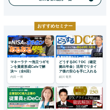
おすすめセミナー
マネーラテ 〜泡立つギモ
どうするDC？DC（確定
ンを資産形成Cafeで解
拠出年金）活用でリタイ
決〜（全6回）
ア後の安心を手に入れる
内田 一博
絹川 竜男