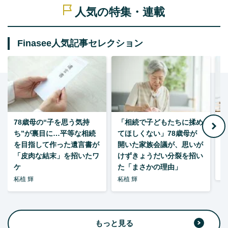
人気の特集・連載
Finasee人気記事セレクション
78歳母の“子を思う気持
「相続で子どもたちに揉め
ち”が裏目に…平等な相続
てほしくない」78歳母が
い
を目指して作った遺言書が
開いた家族会議が、思いが
「皮肉な結末」を招いたワ
けずきょうだい分裂を招い
ケ
た「まさかの理由」
森
柘植 輝
柘植 輝
もっと見る