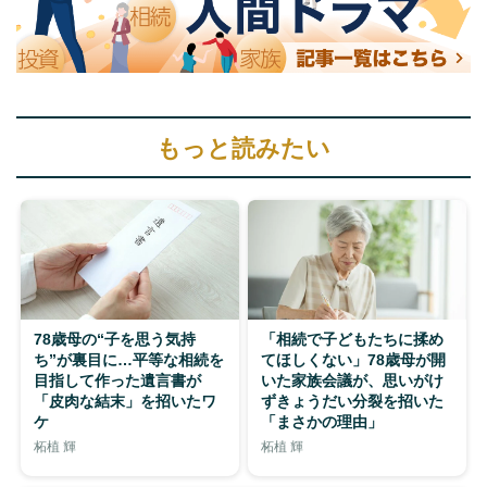
もっと読みたい
78歳母の“子を思う気持
「相続で子どもたちに揉め
ち”が裏目に…平等な相続を
てほしくない」78歳母が開
目指して作った遺言書が
いた家族会議が、思いがけ
「皮肉な結末」を招いたワ
ずきょうだい分裂を招いた
ケ
「まさかの理由」
柘植 輝
柘植 輝