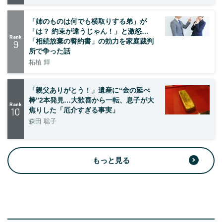
「姉のものは何でも横取りする弟」が
「は？ 約束が違うじゃん！」と激怒…
Rank
「相続放棄の誓約書」の効力を家庭裁判
9
所で争った話
柘植 輝
「親父ありがとう！」遺産に“金の延べ
棒”2本発見…大歓喜から一転、息子が大
Rank
10
焦りした「厄介すぎる事実」
森田 聡子
もっと見る