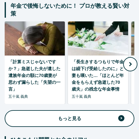
年金で後悔しないために！ プロが教える賢い対
策
「計算ミスじゃないです
「長生きするつもりで年金
「
か？」急逝した夫が遺した
は繰下げ受給したのに」と
た
遺族年金の額に70歳妻が
妻も嘆いた…「ほとんど年
思わず漏らした「失望の一
金をもらえず急逝した70
言」
歳夫」の残念な年金事情
五十嵐 義典
五十嵐 義典
五
もっと見る