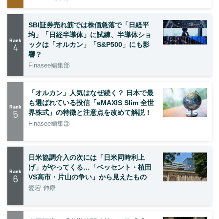
SBI証券売れ筋では株価急落で「日経平
均」「日経半導体」に試練、半導体ショ
Rank
ックは「オルカン」「S&P500」にも影
4
響？
Finasee編集部
「オルカン」人気はなぜ続く？ 日本で最
も選ばれている投信「eMAXIS Slim 全世
Rank
5
界株式」の特徴と注意点を改めて解説！
Finasee編集部
日米協調介入の次には「日米同時利上
げ」がやってくる…「ベッセント・植田
Rank
6
VS高市・片山の争い」から見えたもの
愛宕 伸康