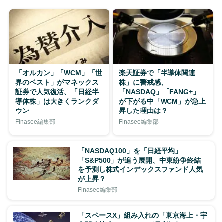
「オルカン」「WCM」「世
楽天証券で「半導体関連
界のベスト」がマネックス
株」に警戒感、
証券で人気復活、「日経半
「NASDAQ」「FANG+」
導体株」は大きくランクダ
が下がる中「WCM」が急上
ウン
昇した理由は？
Finasee編集部
Finasee編集部
「NASDAQ100」を「日経平均」
「S&P500」が追う展開、中東紛争終結
を予測し株式インデックスファンド人気
が上昇？
Finasee編集部
「スペースX」組み入れの「東京海上・宇