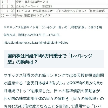
※マネックス証券サイト内「ランキング一覧」の「月間売れ筋」に基づき編
集部作成。期間は2026年4月1日～4月30日。
https://fund.monex.co.jp/rankinglist#MonthlySales
国内株は日経平均6万円乗せで「レバレッジ
型」の動向は？
マネックス証券の売れ筋ランキングでは楽天投信投資顧問
が設定する「楽天日本株4.3倍ブル」が2025年9月から8カ
月連続でトップを維持した。日々の基準価額の値動きが、
わが国の株式市場全体の日々の値動き（日々の騰落率）の
おおむね4.3倍程度となることを目指して運用する「レバ