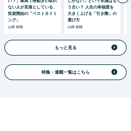
い？」株高で身動きの取れ
しかない」という常識はも
ない人が見落としている、
う古い？ 人生の幸福度を
投資開始の「ベストタイミ
大きく上げる「引き際」の
ング」
選び方
山崎 俊輔
山崎 俊輔
山
もっと見る
特集・連載一覧はこちら