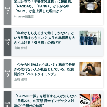
楽天証券で「半導体関連株」に警戒感、
「NASDAQ」「FANG+」が下がる中
Rank
7
「WCM」が急上昇した理由は？
Finasee編集部
「年金がもらえるまで働くしかない」と
いう常識はもう古い？ 人生の幸福度を大
Rank
8
きく上げる「引き際」の選び方
山崎 俊輔
「今からNISAはもう遅い？」株高で身動
きの取れない人が見落としている、投資
Rank
9
開始の「ベストタイミング」
山崎 俊輔
「S&P500一択」を断言する人が知らない
「日経225」の実態 日米インデックス対
Rank
10
決の“予想外の結果”