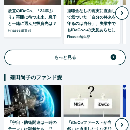
放置のiDeCo、「24年ぶ
退職金なしの現実に直面し
り」再開に待つ未来、息子
て気づいた「自分の将来を
と一緒に選んだ投資先は？
守るのは自分」、失業中で
た
もiDeCoへの決意あらたに
Finasee編集部
Finasee編集部
F
もっと見る
篠田尚子のファンド愛
「宇宙・防衛関連は一時の
「iDeCoファーストが当
【
テーマ」は誤解かも…!?
然」は通用しなくなる!?