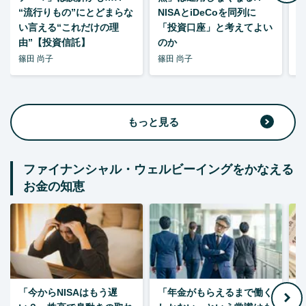
“流行りもの”にとどまらな
NISAとiDeCoを同列に
い言える“これだけの理
「投資口座」と考えてよい
由”【投資信託】
のか
篠田 尚子
篠田 尚子
篠
もっと見る
ファイナンシャル・ウェルビーイングをかなえる
お金の知恵
「今からNISAはもう遅
「年金がもらえるまで働く
老