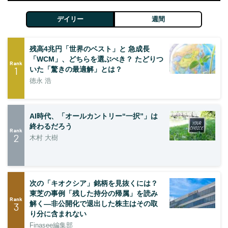
デイリー
週間
残高4兆円「世界のベスト」と 急成長
「WCM」、どちらを選ぶべき？ たどりつ
Rank
1
いた「驚きの最適解」とは？
徳永 浩
AI時代、「オールカントリー“一択”」は
終わるだろう
Rank
2
木村 大樹
次の「キオクシア」銘柄を見抜くには？
東芝の事例「残した持分の帰属」を読み
Rank
解く—非公開化で退出した株主はその取
3
り分に含まれない
Finasee編集部