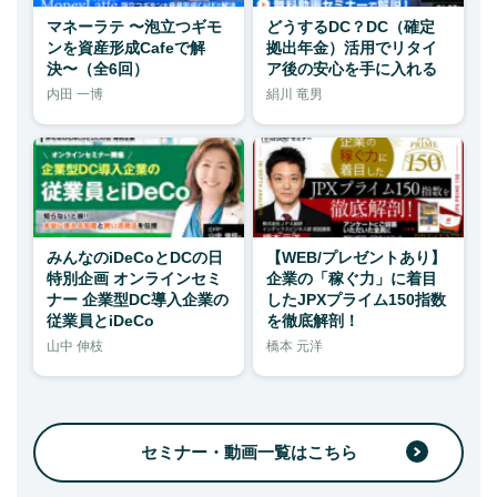
マネーラテ 〜泡立つギモ
どうするDC？DC（確定
ンを資産形成Cafeで解
拠出年金）活用でリタイ
決〜（全6回）
ア後の安心を手に入れる
内田 一博
絹川 竜男
みんなのiDeCoとDCの日
【WEB/プレゼントあり】
特別企画 オンラインセミ
企業の「稼ぐ力」に着目
ナー 企業型DC導入企業の
したJPXプライム150指数
従業員とiDeCo
を徹底解剖！
山中 伸枝
橋本 元洋
セミナー・動画一覧はこちら