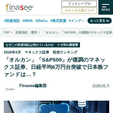
フィナシープロ
マネーの人間ドラマ
#投資信託
#NISA
#iDeCo
#株式投資
#インデックスファンド
もっと見る
#相談事例
#相続・贈与
#FP
#新NISA
#積立投資
#30代
TOP
投資信託・運用
「オルカン」「S&P500」が復調のマネックス証
#ランキング
#日本株
#公的年金
#40代
#トレンド
なぜこの投資信託は売れているのか ナゼ売れ調査隊
#フィナンシャル・ウェルビーイング
#企業型DC
#退職金
#50代
2026年4月 マネックス証券 投信ランキング
「オルカン」「S&P500」が復調のマネッ
#老後
#データ・調査
#金融用語解説
#話題の企業
#国内株式型
クス証券、日経平均6万円台突破で日本株フ
ァンドは…？
2026.05.11
Finasee編集部