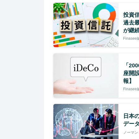
投資信
過去
が継続
Finase
「20
座開設
報】
Finase
日本
デー
ノーマン