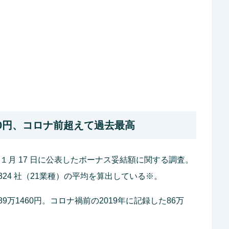
60円、コロナ前超えて過去最高
年１月 17 日に公表したボーナス妥結額に関する調査。
24 社（21業種）の平均を算出している※。
万1460円。コロナ禍前の2019年に記録した86万