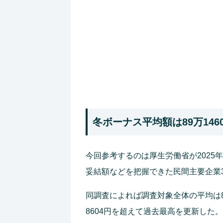
冬ボーナス平均額は89万14
今回参考するのは厚生労働省が2025
妥結額などを把握できた民間主要企業3
同調査によれば調査対象全体の平均は89
8604円を超えて過去最高を更新した。