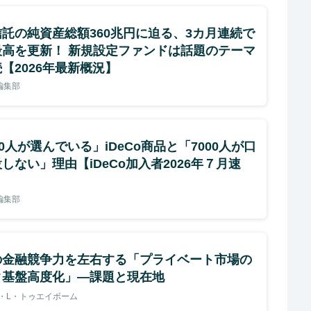
託の純資産総額360兆円に迫る、3カ月連続で
最高を更新！ 新規設定ファンドは話題のテーマ
【2026年最新概況】
e編集部
00人が選んでいる」iDeCo商品と「7000人が口
しない」理由【iDeCo加入者2026年７月速
e編集部
の金融競争力を左右する「プライベート市場の
タ基盤高度化」―課題と現在地
・L・トゥエイボーム