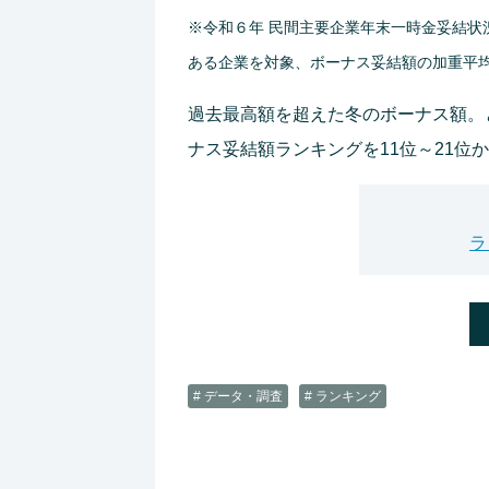
※令和６年 民間主要企業年末一時金妥結状況…
ある企業を対象、ボーナス妥結額の加重平
過去最高額を超えた冬のボーナス額。
ナス妥結額ランキングを11位～21位
ラ
# データ・調査
# ランキング