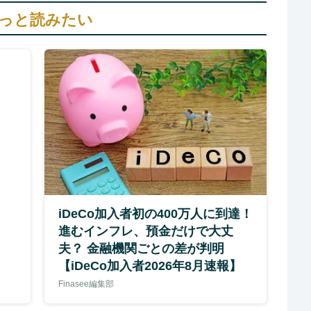
っと読みたい
iDeCo加入者初の400万人に到達！
進むインフレ、預金だけで大丈
夫？ 金融機関ごとの差が判明
【iDeCo加入者2026年8月速報】
Finasee編集部