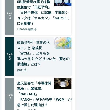
SBI証券売れ筋では株
価急落で「日経平均」
「日経半導体」に試練、半導体シ
Rank
5
ョックは「オルカン」「S&P500」
にも影響？
Finasee編集部
残高4兆円「世界のベ
スト」と 急成長
「WCM」、どちらを
Rank
6
選ぶべき？ たどりついた「驚きの
最適解」とは？
徳永 浩
楽天証券で「半導体関
連株」に警戒感、
「NASDAQ」
Rank
7
「FANG+」が下がる中「WCM」が
急上昇した理由は？