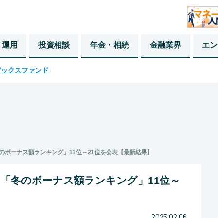
・運用
投資相談
年金・相続
金融業界
エン
デックスファンド
のボーナス額ランキング」11位～21位を公表【最新結果】
「冬のボーナス額ランキング」11位～
2025.02.06