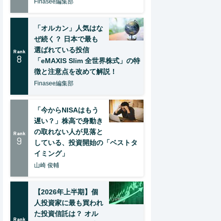
Finasee編集部
「オルカン」人気はな
ぜ続く？ 日本で最も
選ばれている投信
Rank
8
「eMAXIS Slim 全世界株式」の特
徴と注意点を改めて解説！
Finasee編集部
「今からNISAはもう
遅い？」株高で身動き
の取れない人が見落と
Rank
9
している、投資開始の「ベストタ
イミング」
山崎 俊輔
【2026年上半期】個
人投資家に最も買われ
た投資信託は？ オル
Rank