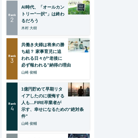
AI時代、「オールカン
トリー“一択”」は終わ
Rank
2
るだろう
木村 大樹
共働き夫婦は将来の勝
ち組？ 家事育児に追
Rank
われる日々が“老後に
3
必ず報われる”納得の理由
山崎 俊輔
1億円貯めて早期リタ
イアしたのに後悔する
人も…FIRE卒業者が
Rank
4
示す、幸せになるための“絶対条
件”
山崎 俊輔