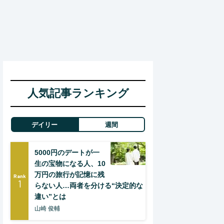
人気記事ランキング
デイリー
週間
5000円のデートが一
生の宝物になる人、10
万円の旅行が記憶に残
Rank
1
らない人…両者を分ける“決定的な
違い”とは
山崎 俊輔