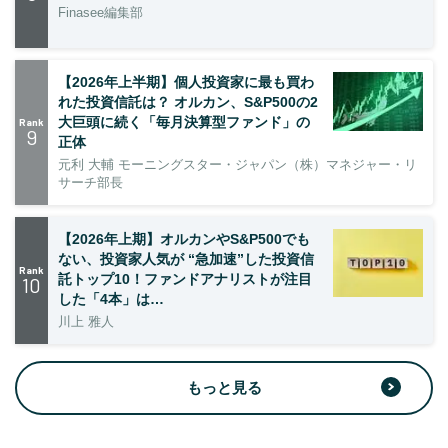
Finasee編集部
【2026年上半期】個人投資家に最も買わ
れた投資信託は？ オルカン、S&P500の2
大巨頭に続く「毎月決算型ファンド」の
Rank
9
正体
元利 大輔 モーニングスター・ジャパン（株）マネジャー・リ
サーチ部長
【2026年上期】オルカンやS&P500でも
ない、投資家人気が “急加速”した投資信
Rank
託トップ10！ファンドアナリストが注目
10
した「4本」は…
川上 雅人
もっと見る