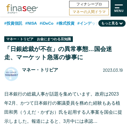
フィナシープロ
マネーの人間ドラマ
#投資信託
#NISA
#iDeCo
#株式投資
#インデックスファンド
もっと見る
#相談事例
#相続・贈与
#FP
#新NISA
#積立投資
#30代
マネー・トリビア お金にまつわる豆知識
#ランキング
#日本株
#公的年金
#40代
#トレンド
「日銀総裁が不在」の異常事態…国会迷
走、マーケット急落の惨事に
#フィナンシャル・ウェルビーイング
#企業型DC
#退職金
#50代
#老後
#データ・調査
#金融用語解説
#話題の企業
#国内株式型
2023.03.19
マネー・トリビア
日本銀行の総裁人事が話題を集めています。政府は2023
年2月、かつて日本銀行の審議委員を務めた経験もある植
田和男（うえだ・かずお）氏を起用する人事案を国会に提
示しました。報道によると、3月中には承認…