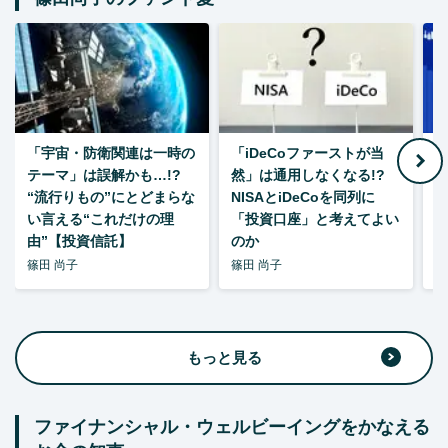
「宇宙・防衛関連は一時の
「iDeCoファーストが当
【
テーマ」は誤解かも…!?
然」は通用しなくなる!?
“流行りもの”にとどまらな
NISAとiDeCoを同列に
い言える“これだけの理
「投資口座」と考えてよい
由”【投資信託】
のか
篠田 尚子
篠田 尚子
篠
もっと見る
ファイナンシャル・ウェルビーイングをかなえる