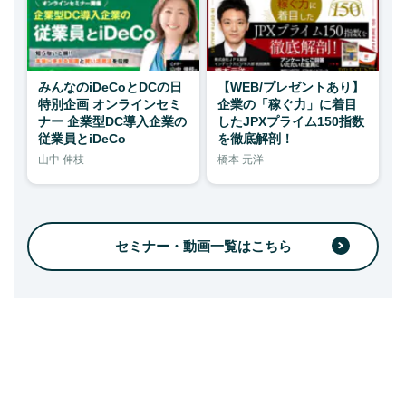
みんなのiDeCoとDCの日
【WEB/プレゼントあり】
特別企画 オンラインセミ
企業の「稼ぐ力」に着目
ナー 企業型DC導入企業の
したJPXプライム150指数
従業員とiDeCo
を徹底解剖！
山中 伸枝
橋本 元洋
セミナー・動画一覧はこちら