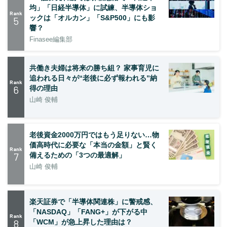
均」「日経半導体」に試練、半導体ショ
Rank
ックは「オルカン」「S&P500」にも影
5
響？
Finasee編集部
共働き夫婦は将来の勝ち組？ 家事育児に
追われる日々が“老後に必ず報われる”納
Rank
6
得の理由
山崎 俊輔
老後資金2000万円ではもう足りない…物
価高時代に必要な「本当の金額」と賢く
Rank
7
備えるための「3つの最適解」
山崎 俊輔
楽天証券で「半導体関連株」に警戒感、
「NASDAQ」「FANG+」が下がる中
Rank
8
「WCM」が急上昇した理由は？