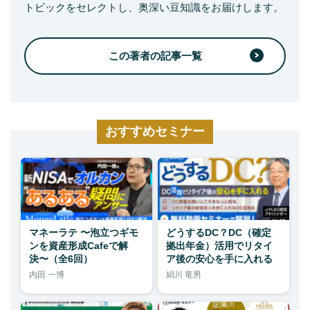
トピックをセレクトし、奥深い豆知識をお届けします。
この著者の記事一覧
おすすめセミナー
マネーラテ 〜泡立つギモ
どうするDC？DC（確定
ンを資産形成Cafeで解
拠出年金）活用でリタイ
決〜（全6回）
ア後の安心を手に入れる
内田 一博
絹川 竜男