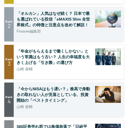
「オルカン」人気はなぜ続く？ 日本で最
も選ばれている投信「eMAXIS Slim 全世
Rank
2
界株式」の特徴と注意点を改めて解説！
Finasee編集部
「年金がもらえるまで働くしかない」と
いう常識はもう古い？ 人生の幸福度を大
Rank
3
きく上げる「引き際」の選び方
山崎 俊輔
「今からNISAはもう遅い？」株高で身動
きの取れない人が見落としている、投資
Rank
4
開始の「ベストタイミング」
山崎 俊輔
SBI証券売れ筋では株価急落で「日経平