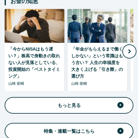
お金の知恵
「今からNISAはもう遅
「年金がもらえるまで働く
老
い？」株高で身動きの取れ
しかない」という常識はも
ない人が見落としている、
う古い？ 人生の幸福度を
投資開始の「ベストタイミ
大きく上げる「引き際」の
ング」
選び方
山崎 俊輔
山崎 俊輔
山
もっと見る
特集・連載一覧はこちら