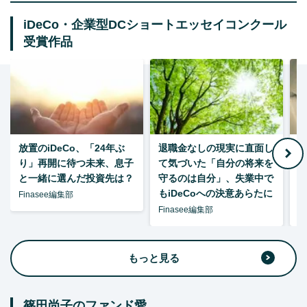
iDeCo・企業型DCショートエッセイコンクール
受賞作品
放置のiDeCo、「24年ぶ
退職金なしの現実に直面し
り」再開に待つ未来、息子
て気づいた「自分の将来を
と一緒に選んだ投資先は？
守るのは自分」、失業中で
た
もiDeCoへの決意あらたに
Finasee編集部
Finasee編集部
F
もっと見る
篠田尚子のファンド愛