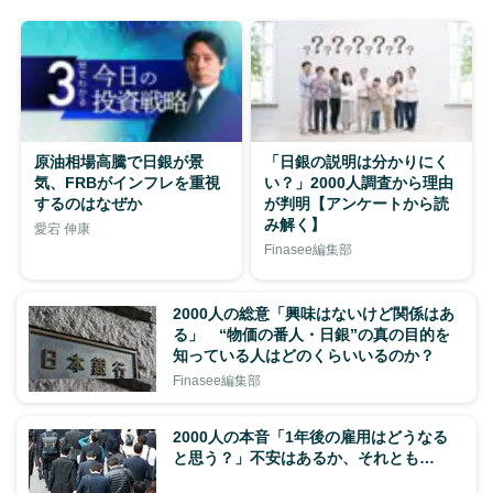
原油相場高騰で日銀が景
「日銀の説明は分かりにく
気、FRBがインフレを重視
い？」2000人調査から理由
するのはなぜか
が判明【アンケートから読
み解く】
愛宕 伸康
Finasee編集部
2000人の総意「興味はないけど関係はあ
る」 “物価の番人・日銀”の真の目的を
知っている人はどのくらいいるのか？
Finasee編集部
2000人の本音「1年後の雇用はどうなる
と思う？」不安はあるか、それとも…