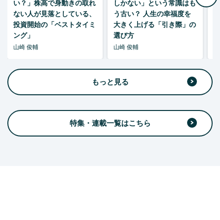
い？」株高で身動きの取れ
しかない」という常識はも
ない人が見落としている、
う古い？ 人生の幸福度を
投資開始の「ベストタイミ
大きく上げる「引き際」の
ング」
選び方
山崎 俊輔
山崎 俊輔
山
もっと見る
特集・連載一覧はこちら