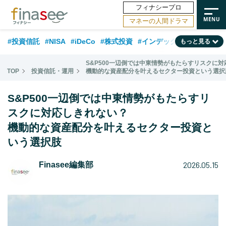
フィナシープロ
マネーの人間ドラマ
#投資信託
#NISA
#iDeCo
#株式投資
#インデックスファンド
もっと見る
#相談事例
#相続・贈与
#FP
#新NISA
#ランキング
#トレンド
S&P500一辺倒では中東情勢がもたらすリスクに
TOP
投資信託・運用
機動的な資産配分を叶えるセクター投資という選択
#日本株
#公的年金
#30代
#40代
#50代
#金融用語解説
S&P500一辺倒では中東情勢がもたらすリ
#資産運用業界
#老後
#海外事情
#積立投資
スクに対応しきれない？
#フィナンシャル・ウェルビーイング
#データ・調査
#国内株式型
機動的な資産配分を叶えるセクター投資と
#60代
いう選択肢
2026.05.15
Finasee編集部