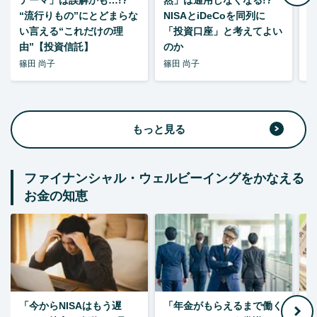
“流行りもの”にとどまらな
NISAとiDeCoを同列に
い言える“これだけの理
「投資口座」と考えてよい
由”【投資信託】
のか
篠田 尚子
篠田 尚子
篠
もっと見る
ファイナンシャル・ウェルビーイングをかなえる
お金の知恵
「今からNISAはもう遅
「年金がもらえるまで働く
老