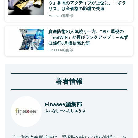
ウ」参照のアクティブが上位に。「ポラ
リス」は金価格の影響で失速
Finasee編集部
資産防衛の人気続く一方、“M7”重視の
「netWIN」が再びランクアップ！－みず
ほ銀行6月投信売れ筋
Finasee編集部
著者情報
Finasee編集部
ふぃなしーへんしゅうぶ
「一億総資産形成時代、選択肢の多い老後を皆様に」を