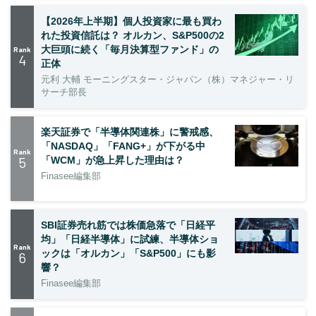
【2026年上半期】個人投資家に最も買わ
れた投資信託は？ オルカン、S&P500の2
大巨頭に続く「毎月決算型ファンド」の
Rank
4
正体
元利 大輔 モーニングスター・ジャパン（株）マネジャー・リ
サーチ部長
楽天証券で「半導体関連株」に警戒感、
「NASDAQ」「FANG+」が下がる中
Rank
5
「WCM」が急上昇した理由は？
Finasee編集部
SBI証券売れ筋では株価急落で「日経平
均」「日経半導体」に試練、半導体ショ
Rank
ックは「オルカン」「S&P500」にも影
6
響？
Finasee編集部