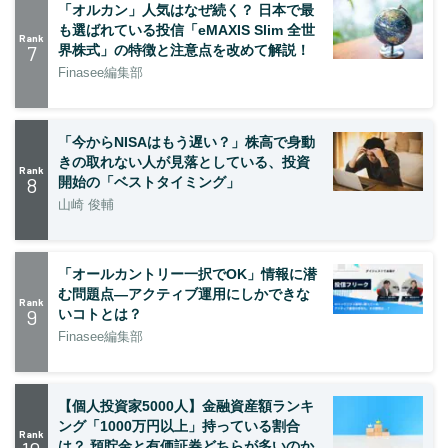
「オルカン」人気はなぜ続く？ 日本で最
も選ばれている投信「eMAXIS Slim 全世
Rank
7
界株式」の特徴と注意点を改めて解説！
Finasee編集部
「今からNISAはもう遅い？」株高で身動
きの取れない人が見落としている、投資
Rank
8
開始の「ベストタイミング」
山崎 俊輔
「オールカントリー一択でOK」情報に潜
む問題点―アクティブ運用にしかできな
Rank
9
いコトとは？
Finasee編集部
【個人投資家5000人】金融資産額ランキ
ング「1000万円以上」持っている割合
Rank
は？ 預貯金と有価証券どちらが多いのか