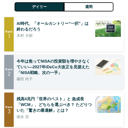
デイリー
週間
AI時代、「オールカントリー“一択”」は
終わるだろう
Rank
1
木村 大樹
今年は焦ってNISAの投資額を増やさなく
ていい―2027年iDeCo大改正を見据えた
Rank
2
「NISA戦略、次の一手」
篠田 尚子
残高4兆円「世界のベスト」と 急成長
「WCM」、どちらを選ぶべき？ たどりつ
Rank
3
いた「驚きの最適解」とは？
徳永 浩