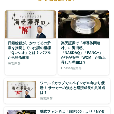
日銀総裁が、かつてその矛
楽天証券で「半導体関連
盾を指摘していた謎の指標
株」に警戒感、
「Qレシオ」とは？ バブル
「NASDAQ」「FANG+」
から得る教訓
が下がる中「WCM」が急上
昇した理由は？
海老澤 界
Finasee編集部
ワールドカップでスペインが16年ぶり優
勝！ サッカーの強さと経済成長の共通点
は？
海老澤 界
株式ファンドは「S&P500」より「NYダ