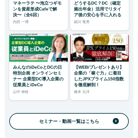
マネーラテ 〜泡立つギモ
どうするDC？DC（確定
ンを資産形成Cafeで解
拠出年金）活用でリタイ
決〜（全6回）
ア後の安心を手に入れる
内田 一博
絹川 竜男
みんなのiDeCoとDCの日
【WEB/プレゼントあり】
特別企画 オンラインセミ
企業の「稼ぐ力」に着目
ナー 企業型DC導入企業の
したJPXプライム150指数
従業員とiDeCo
を徹底解剖！
山中 伸枝
橋本 元洋
セミナー・動画一覧はこちら