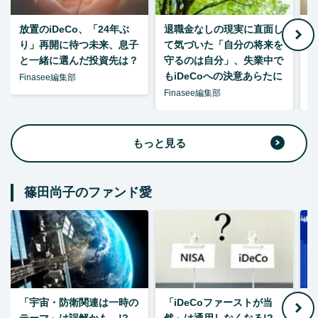
放置のiDeCo、「24年ぶ
退職金なしの現実に直面し
り」再開に待つ未来、息子
て気づいた「自分の将来を
と一緒に選んだ投資先は？
守るのは自分」、失業中で
た
もiDeCoへの決意あらたに
Finasee編集部
Finasee編集部
F
もっと見る
篠田尚子のファンド愛
「宇宙・防衛関連は一時の
「iDeCoファーストが当
【
テーマ」は誤解かも…!?
然」は通用しなくなる!?