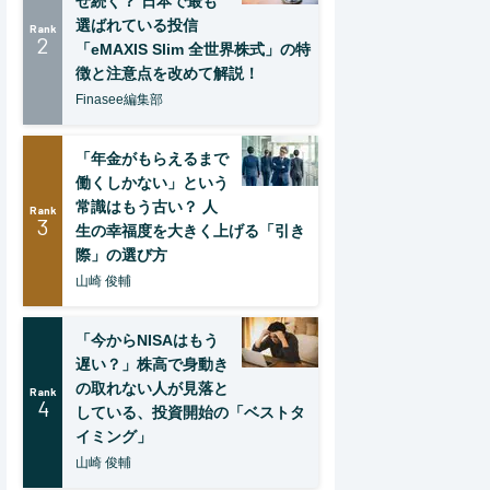
ぜ続く？ 日本で最も
選ばれている投信
Rank
2
「eMAXIS Slim 全世界株式」の特
徴と注意点を改めて解説！
Finasee編集部
「年金がもらえるまで
働くしかない」という
常識はもう古い？ 人
Rank
3
生の幸福度を大きく上げる「引き
際」の選び方
山崎 俊輔
「今からNISAはもう
遅い？」株高で身動き
の取れない人が見落と
Rank
4
している、投資開始の「ベストタ
イミング」
山崎 俊輔