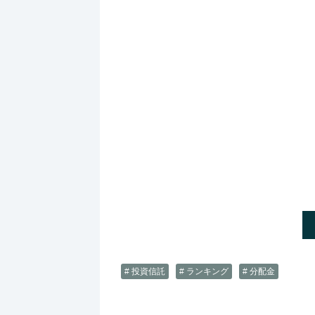
# 投資信託
# ランキング
# 分配金