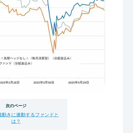
次のページ
値動きに連動するファンドと
は？