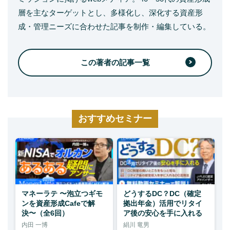
層を主なターゲットとし、多様化し、深化する資産形
成・管理ニーズに合わせた記事を制作・編集している。
この著者の記事一覧
おすすめセミナー
マネーラテ 〜泡立つギモ
どうするDC？DC（確定
ンを資産形成Cafeで解
拠出年金）活用でリタイ
決〜（全6回）
ア後の安心を手に入れる
内田 一博
絹川 竜男