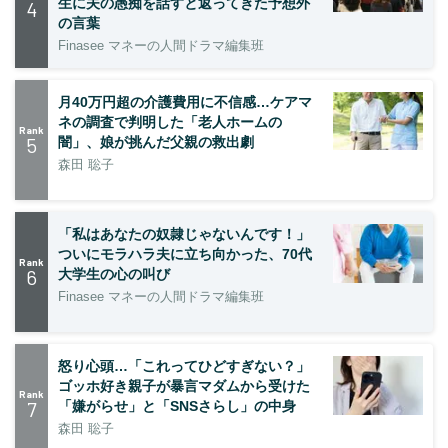
生に夫の愚痴を話すと返ってきた予想外
4
の言葉
Finasee マネーの人間ドラマ編集班
月40万円超の介護費用に不信感…ケアマ
ネの調査で判明した「老人ホームの
Rank
5
闇」、娘が挑んだ父親の救出劇
森田 聡子
「私はあなたの奴隷じゃないんです！」
ついにモラハラ夫に立ち向かった、70代
Rank
6
大学生の心の叫び
Finasee マネーの人間ドラマ編集班
怒り心頭…「これってひどすぎない？」
ゴッホ好き親子が暴言マダムから受けた
Rank
7
「嫌がらせ」と「SNSさらし」の中身
森田 聡子