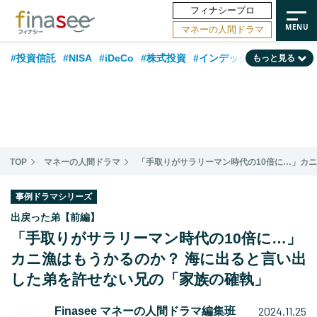
フィナシープロ
マネーの人間ドラマ
#投資信託
#NISA
#iDeCo
#株式投資
#インデックスファンド
もっと見る
#相談事例
#相続・贈与
#FP
#新NISA
#ランキング
#日本株
#積立投資
#トレンド
#30代
#公的年金
#40代
#50代
#フィナンシャル・ウェルビーイング
#老後
#金融用語解説
TOP
マネーの人間ドラマ
「手取りがサラリーマン時代の10倍に…」カ
#データ・調査
#資産運用業界
#海外事情
#国内株式型
#60代
事例ドラマシリーズ
出戻った弟【前編】
「手取りがサラリーマン時代の10倍に…」
カニ漁はもうかるのか？ 海に出ると言い出
した弟を許せない兄の「家族の確執」
2024.11.25
Finasee マネーの人間ドラマ編集班