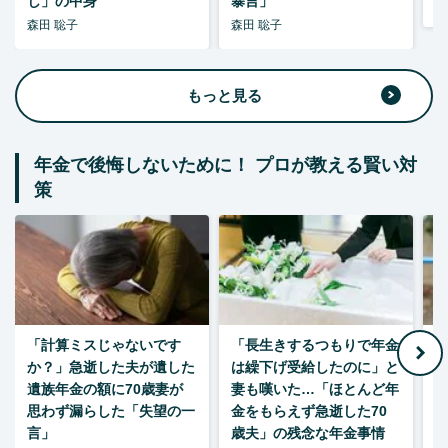
し」の中身
暴言」
森
森田 聡子
森田 聡子
もっと見る
年金で後悔しないために！ プロが教える賢い対
策
「計算ミスじゃないです
「長生きするつもりで年金
「
か？」急逝した夫が遺した
は繰下げ受給したのに」と
た
遺族年金の額に70歳妻が
妻も嘆いた…「ほとんど年
思わず漏らした「失望の一
金をもらえず急逝した70
言」
歳夫」の残念な年金事情