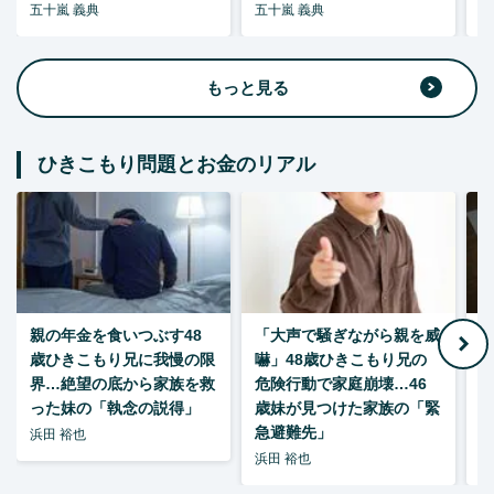
五十嵐 義典
五十嵐 義典
五
もっと見る
ひきこもり問題とお金のリアル
親の年金を食いつぶす48
「大声で騒ぎながら親を威
歳ひきこもり兄に我慢の限
嚇」48歳ひきこもり兄の
い
界…絶望の底から家族を救
危険行動で家庭崩壊…46
った妹の「執念の説得」
歳妹が見つけた家族の「緊
急避難先」
浜田 裕也
浜田 裕也
浜