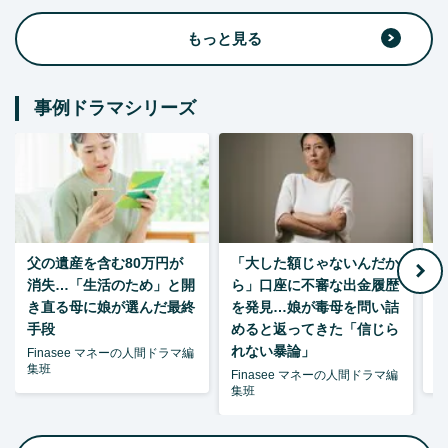
もっと見る
事例ドラマシリーズ
父の遺産を含む80万円が
「大した額じゃないんだか
消失…「生活のため」と開
ら」口座に不審な出金履歴
ゃ
き直る母に娘が選んだ最終
を発見…娘が毒母を問い詰
夫
手段
めると返ってきた「信じら
れない暴論」
Finasee マネーの人間ドラマ編
F
集班
集
Finasee マネーの人間ドラマ編
集班