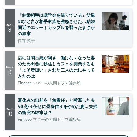
「結婚相手は奨学金を借りている」父親
のひと言が相手家族を激怒させた…結婚
Rank
間近のエリートカップルを襲ったまさか
8
の結末
佐竹 悦子
店には閑古鳥が鳴き…働けなくなった妻
のため田舎に移住しカフェを開業するも
Rank
「よそ者扱い」された二人の元にやって
9
きたのは
Finasee マネーの人間ドラマ編集班
夏休みの出前を「無責任」と断罪した夫
VS 怒り任せに昼食作りをやめた妻…夫婦
Rank
10
の衝突の結末は？
Finasee マネーの人間ドラマ編集班