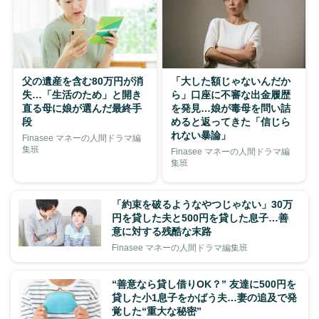
父の遺産を含む80万円が消
「大した額じゃないんだか
失…「生活のため」と開き
ら」口座に不審な出金履歴
直る母に娘が選んだ最終手
を発見…娘が毒母を問い詰
段
めると返ってきた「信じら
れない暴論」
Finasee マネーの人間ドラマ編
集班
Finasee マネーの人間ドラマ編
集班
「約束を破るようなやつじゃない」30万
円を貸した夫と500円を貸した息子…善
意に対する残酷な末路
Finasee マネーの人間ドラマ編集班
“善意なら貸し借りOK？” 友達に500円を
貸した小1息子をかばう夫…妻の追及で発
覚した“重大な秘密”