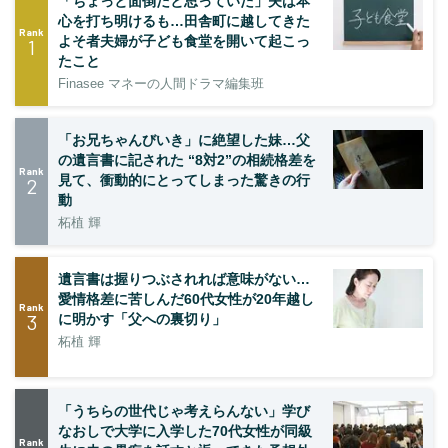
「ちょっと面倒だと思っていた」夫は本
心を打ち明けるも…田舎町に越してきた
Rank
よそ者夫婦が子ども食堂を開いて起こっ
1
たこと
Finasee マネーの人間ドラマ編集班
「お兄ちゃんびいき」に絶望した妹…父
の遺言書に記された “8対2”の相続格差を
Rank
見て、衝動的にとってしまった驚きの行
2
動
柘植 輝
遺言書は握りつぶされれば意味がない…
愛情格差に苦しんだ60代女性が20年越し
Rank
3
に明かす「父への裏切り」
柘植 輝
「うちらの世代じゃ考えらんない」学び
なおしで大学に入学した70代女性が同級
Rank