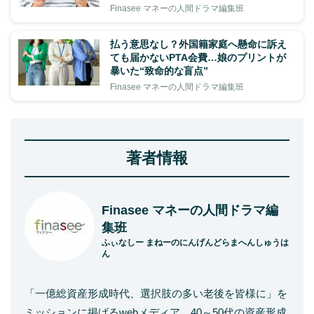
Finasee マネーの人間ドラマ編集班
払う意思なし？外国籍家庭へ懸命に訴え
ても届かないPTA会費…娘のプリントが
暴いた“致命的な盲点”
Finasee マネーの人間ドラマ編集班
著者情報
Finasee マネーの人間ドラマ編
集班
ふぃなしー まねーのにんげんどらまへんしゅうは
ん
「一億総資産形成時代、選択肢の多い老後を皆様に」を
ミッションに掲げるwebメディア。40～50代の資産形成