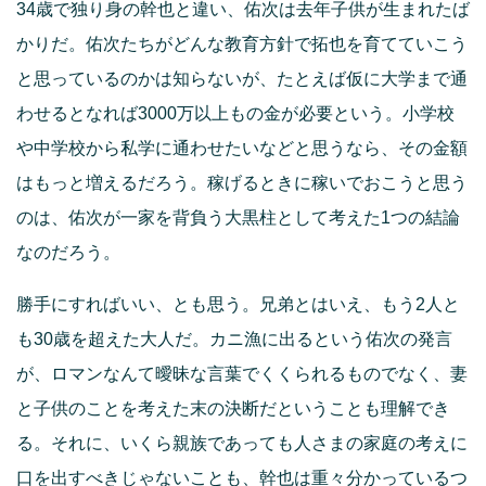
34歳で独り身の幹也と違い、佑次は去年子供が生まれたば
かりだ。佑次たちがどんな教育方針で拓也を育てていこう
と思っているのかは知らないが、たとえば仮に大学まで通
わせるとなれば3000万以上もの金が必要という。小学校
や中学校から私学に通わせたいなどと思うなら、その金額
はもっと増えるだろう。稼げるときに稼いでおこうと思う
のは、佑次が一家を背負う大黒柱として考えた1つの結論
なのだろう。
勝手にすればいい、とも思う。兄弟とはいえ、もう2人と
も30歳を超えた大人だ。カニ漁に出るという佑次の発言
が、ロマンなんて曖昧な言葉でくくられるものでなく、妻
と子供のことを考えた末の決断だということも理解でき
る。それに、いくら親族であっても人さまの家庭の考えに
口を出すべきじゃないことも、幹也は重々分かっているつ