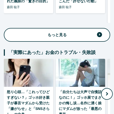
れた義妹の「驚きの目的」
こんだ「許せない行動」
森田 聡子
森田 聡子
F
集
もっと見る
「実際にあった」お金のトラブル・失敗談
怒り心頭…「これってひど
「自分たちは大声で自慢話
すぎない？」ゴッホ好き親
なのに！」ゴッホ展でまさ
1
子が暴言マダムから受けた
かの悔し涙…名作に湧く娘
「嫌がらせ」と「SNSさら
にマダムが放った「最悪の