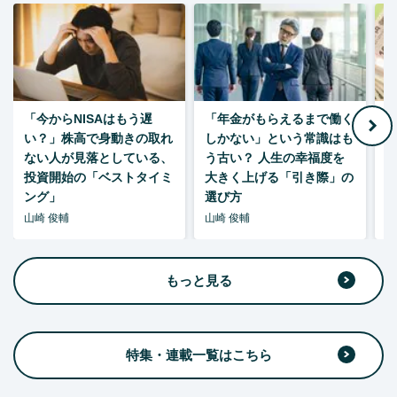
「今からNISAはもう遅
「年金がもらえるまで働く
老
い？」株高で身動きの取れ
しかない」という常識はも
ない人が見落としている、
う古い？ 人生の幸福度を
投資開始の「ベストタイミ
大きく上げる「引き際」の
ング」
選び方
山崎 俊輔
山崎 俊輔
山
もっと見る
特集・連載一覧はこちら