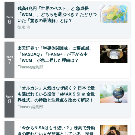
残高4兆円「世界のベスト」と 急成長
「WCM」、どちらを選ぶべき？ たどりつ
Rank
6
いた「驚きの最適解」とは？
徳永 浩
楽天証券で「半導体関連株」に警戒感、
「NASDAQ」「FANG+」が下がる中
Rank
7
「WCM」が急上昇した理由は？
Finasee編集部
「オルカン」人気はなぜ続く？ 日本で最
も選ばれている投信「eMAXIS Slim 全世
Rank
8
界株式」の特徴と注意点を改めて解説！
Finasee編集部
「今からNISAはもう遅い？」株高で身動
きの取れない人が見落としている、投資