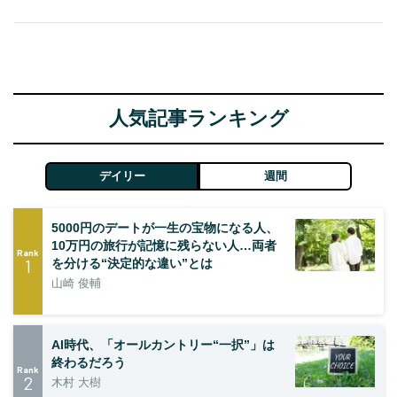
人気記事ランキング
デイリー
週間
5000円のデートが一生の宝物になる人、
10万円の旅行が記憶に残らない人…両者
Rank
1
を分ける“決定的な違い”とは
山崎 俊輔
AI時代、「オールカントリー“一択”」は
終わるだろう
Rank
2
木村 大樹