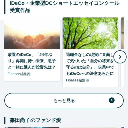
iDeCo・企業型DCショートエッセイコンクール
受賞作品
放置のiDeCo、「24年ぶ
退職金なしの現実に直面し
り」再開に待つ未来、息子
て気づいた「自分の将来を
と一緒に選んだ投資先は？
守るのは自分」、失業中で
た
もiDeCoへの決意あらたに
Finasee編集部
Finasee編集部
F
もっと見る
篠田尚子のファンド愛