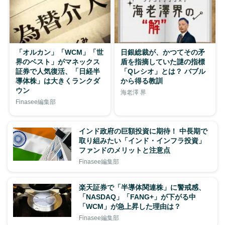
「オルカン」「WCM」「世
日銀総裁が、かつてその矛
界のベスト」がマネックス
盾を指摘していた謎の指標
証券で人気復活、「日経半
「Qレシオ」とは？ バブル
導体株」は大きくランクダ
から得る教訓
ウン
海老澤 界
Finasee編集部
インド政府の巨額投資に期待！ 中長期で
取り組みたい「インド・インフラ投資」
ファンドのメリットと注意点
Finasee編集部
楽天証券で「半導体関連株」に警戒感、
「NASDAQ」「FANG+」が下がる中
「WCM」が急上昇した理由は？
Finasee編集部