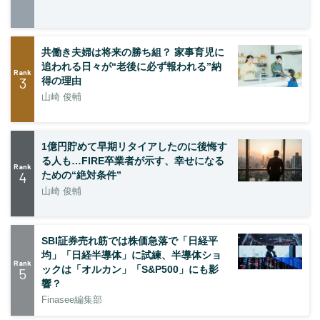
共働き夫婦は将来の勝ち組？ 家事育児に
追われる日々が“老後に必ず報われる”納
Rank
3
得の理由
山崎 俊輔
1億円貯めて早期リタイアしたのに後悔す
る人も…FIRE卒業者が示す、幸せになる
Rank
4
ための“絶対条件”
山崎 俊輔
SBI証券売れ筋では株価急落で「日経平
均」「日経半導体」に試練、半導体ショ
Rank
ックは「オルカン」「S&P500」にも影
5
響？
Finasee編集部