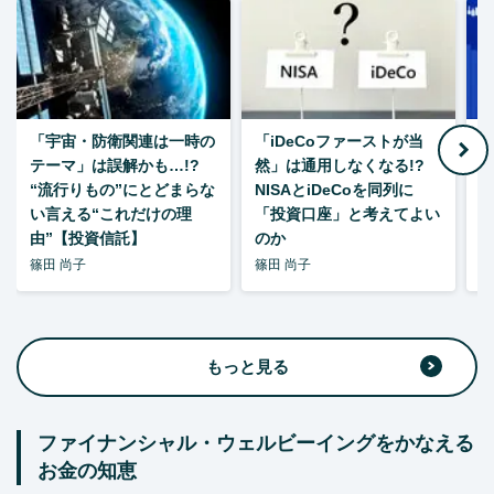
「宇宙・防衛関連は一時の
「iDeCoファーストが当
【
テーマ」は誤解かも…!?
然」は通用しなくなる!?
“流行りもの”にとどまらな
NISAとiDeCoを同列に
い言える“これだけの理
「投資口座」と考えてよい
由”【投資信託】
のか
篠田 尚子
篠田 尚子
篠
もっと見る
ファイナンシャル・ウェルビーイングをかなえる
お金の知恵