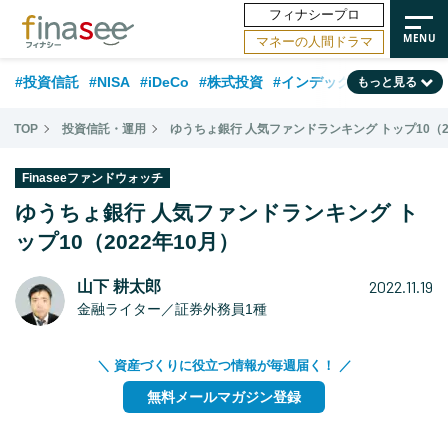
フィナシープロ
マネーの人間ドラマ
#投資信託
#NISA
#iDeCo
#株式投資
#インデックスファンド
もっと見る
#相談事例
#相続・贈与
#FP
#新NISA
#ランキング
#トレンド
TOP
投資信託・運用
ゆうちょ銀行 人気ファンドランキング トップ10（20
#日本株
#公的年金
#30代
#40代
#50代
#金融用語解説
Finaseeファンドウォッチ
#資産運用業界
#老後
#海外事情
#積立投資
ゆうちょ銀行 人気ファンドランキング ト
#フィナンシャル・ウェルビーイング
ップ10（2022年10月）
#データ・調査
#国内株式型
#60代
2022.11.19
山下 耕太郎
金融ライター／証券外務員1種
＼ 資産づくりに役立つ情報が毎週届く！ ／
無料メールマガジン登録