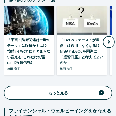
「宇宙・防衛関連は一時の
「iDeCoファーストが当
【
テーマ」は誤解かも…!?
然」は通用しなくなる!?
“流行りもの”にとどまらな
NISAとiDeCoを同列に
い言える“これだけの理
「投資口座」と考えてよい
由”【投資信託】
のか
篠田 尚子
篠田 尚子
篠
もっと見る
ファイナンシャル・ウェルビーイングをかなえる