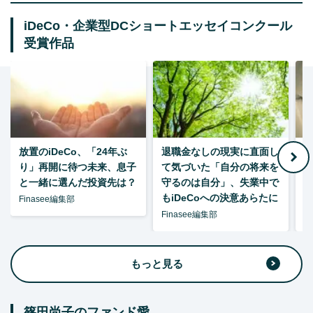
iDeCo・企業型DCショートエッセイコンクール
受賞作品
放置のiDeCo、「24年ぶ
退職金なしの現実に直面し
り」再開に待つ未来、息子
て気づいた「自分の将来を
と一緒に選んだ投資先は？
守るのは自分」、失業中で
た
もiDeCoへの決意あらたに
Finasee編集部
Finasee編集部
F
もっと見る
篠田尚子のファンド愛