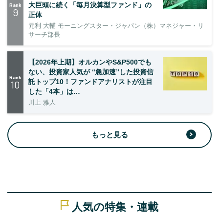
大巨頭に続く「毎月決算型ファンド」の
Rank
9
正体
元利 大輔 モーニングスター・ジャパン（株）マネジャー・リ
サーチ部長
【2026年上期】オルカンやS&P500でも
ない、投資家人気が “急加速”した投資信
Rank
託トップ10！ファンドアナリストが注目
10
した「4本」は…
川上 雅人
もっと見る
人気の特集・連載