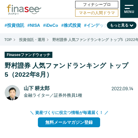
フィナシープロ
マネーの人間ドラマ
#投資信託
#NISA
#iDeCo
#株式投資
#インデックスファンド
もっと見る
#相談事例
#相続・贈与
#FP
#新NISA
#積立投資
#30代
TOP
投資信託・運用
野村證券 人気ファンドランキング トップ5（2022
#ランキング
#日本株
#公的年金
#40代
#トレンド
Finaseeファンドウォッチ
#フィナンシャル・ウェルビーイング
#企業型DC
#退職金
#50代
野村證券 人気ファンドランキング トップ
#老後
5（2022年8月）
#データ・調査
#金融用語解説
#話題の企業
#国内株式型
2022.09.14
山下 耕太郎
金融ライター／証券外務員1種
＼ 資産づくりに役立つ情報が毎週届く！ ／
無料メールマガジン登録