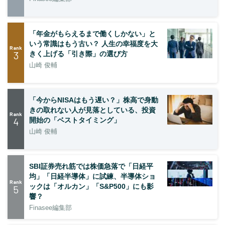
「年金がもらえるまで働くしかない」と
いう常識はもう古い？ 人生の幸福度を大
Rank
3
きく上げる「引き際」の選び方
山崎 俊輔
「今からNISAはもう遅い？」株高で身動
きの取れない人が見落としている、投資
Rank
4
開始の「ベストタイミング」
山崎 俊輔
SBI証券売れ筋では株価急落で「日経平
均」「日経半導体」に試練、半導体ショ
Rank
ックは「オルカン」「S&P500」にも影
5
響？
Finasee編集部