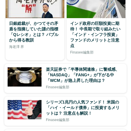
日銀総裁が、かつてその矛
インド政府の巨額投資に期
盾を指摘していた謎の指標
待！ 中長期で取り組みたい
「Qレシオ」とは？ バブル
「インド・インフラ投資」
から得る教訓
ファンドのメリットと注意
点
海老澤 界
Finasee編集部
楽天証券で「半導体関連株」に警戒感、
「NASDAQ」「FANG+」が下がる中
「WCM」が急上昇した理由は？
Finasee編集部
シリーズ1兆円の人気ファンド！ 米国の
「ハイ・イールド債券」に投資するメリ
ットは？ 注意点も解説！
Finasee編集部