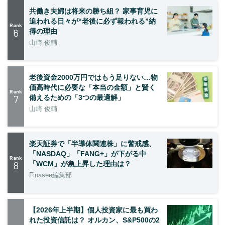
共働き夫婦は将来の勝ち組？ 家事育児に
追われる日々が“老後に必ず報われる”納
Rank
6
得の理由
山崎 俊輔
老後資金2000万円ではもう足りない…物
価高時代に必要な「本当の金額」と賢く
Rank
7
備えるための「3つの最適解」
山崎 俊輔
楽天証券で「半導体関連株」に警戒感、
「NASDAQ」「FANG+」が下がる中
Rank
8
「WCM」が急上昇した理由は？
Finasee編集部
【2026年上半期】個人投資家に最も買わ
れた投資信託は？ オルカン、S&P500の2