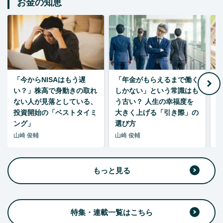
お金の知恵
「今からNISAはもう遅
「年金がもらえるまで働く
老
い？」株高で身動きの取れ
しかない」という常識はも
ない人が見落としている、
う古い？ 人生の幸福度を
投資開始の「ベストタイミ
大きく上げる「引き際」の
ング」
選び方
山崎 俊輔
山崎 俊輔
山
もっと見る
特集・連載一覧はこちら