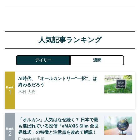
人気記事ランキング
デイリー
週間
AI時代、「オールカントリー“一択”」は
終わるだろう
Rank
1
木村 大樹
「オルカン」人気はなぜ続く？ 日本で最
も選ばれている投信「eMAXIS Slim 全世
Rank
2
界株式」の特徴と注意点を改めて解説！
Finasee編集部