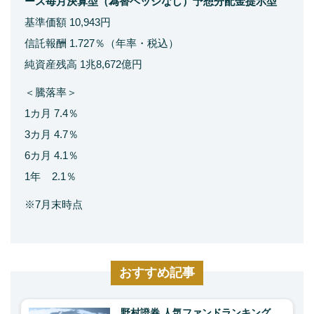
ース毎月決算型（為替ヘッジなし）予想分配金提示型
基準価額 10,943円
信託報酬 1.727％（年率・税込）
純資産残高 1兆8,672億円
＜騰落率＞
1カ月 7.4％
3カ月 4.7％
6カ月 4.1％
1年 2.1％
※7月末時点
おすすめ記事
野村證券 人気ファンドランキング