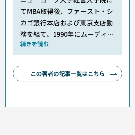
てMBA取得後、ファースト・シ
カゴ銀行本店および東京支店勤
務を経て、1990年にムーディー
続きを読む
ズ・インべスターズ・サービス
本社にシニア・アナリストとし
て入社。 以来、格付けアナリス
この著者の記事一覧はこちら
トとして多くの日本・アジア企
業を担当、2000年に格付委員会
議長を兼務、2002年に日本およ
び韓国の事業会社格付部門の統
括責任者に就任、日本の地方債