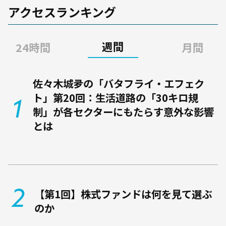
格付けも管轄。 2010年にワー
アクセスランキング
ルド・ゴールド・カウンシルに
入社、翌年、日本代表に就任。
週間
24時間
月間
2016年に森田アソシエイツを設
立。ワールド・ゴールド・カウ
佐々木城夛の「バタフライ・エフェク
ト」第20回：生活道路の「30キロ規
ンシル顧問、日本信用格付学会
制」が各セクターにもたらす意外な影響
副会長を兼任。
とは
【第1回】株式ファンドは何を見て選ぶ
のか