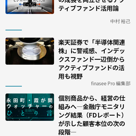
ティブファンド活用論
中村 裕己
楽天証券で「半導体関連
株」に警戒感、インデッ
クスファンド一辺倒から
アクティブファンドの活
用も視野
finasee Pro 編集部
個別商品から、経営の仕
組みへ―金融庁モニタリ
ング結果（FDレポート）
が示した顧客本位の次の
段階―