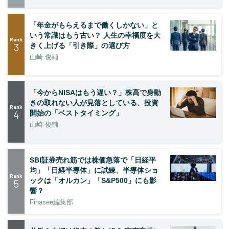
「年金がもらえるまで働くしかない」と
いう常識はもう古い？ 人生の幸福度を大
Rank
3
きく上げる「引き際」の選び方
山崎 俊輔
「今からNISAはもう遅い？」株高で身動
きの取れない人が見落としている、投資
Rank
4
開始の「ベストタイミング」
山崎 俊輔
SBI証券売れ筋では株価急落で「日経平
均」「日経半導体」に試練、半導体ショ
Rank
ックは「オルカン」「S&P500」にも影
5
響？
Finasee編集部