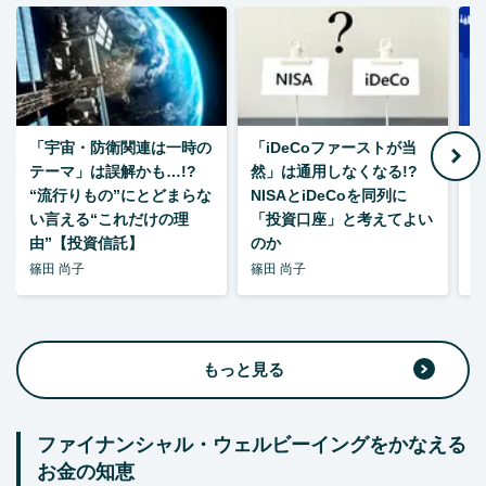
「宇宙・防衛関連は一時の
「iDeCoファーストが当
【
テーマ」は誤解かも…!?
然」は通用しなくなる!?
“流行りもの”にとどまらな
NISAとiDeCoを同列に
い言える“これだけの理
「投資口座」と考えてよい
由”【投資信託】
のか
篠田 尚子
篠田 尚子
篠
もっと見る
ファイナンシャル・ウェルビーイングをかなえる
お金の知恵