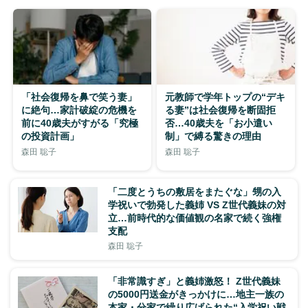
「社会復帰を鼻で笑う妻」
元教師で学年トップの“デキ
に絶句…家計破綻の危機を
る妻”は社会復帰を断固拒
前に40歳夫がすがる「究極
否…40歳夫を「お小遣い
の投資計画」
制」で縛る驚きの理由
森田 聡子
森田 聡子
「二度とうちの敷居をまたぐな」甥の入
学祝いで勃発した義姉 VS Z世代義妹の対
立…前時代的な価値観の名家で続く強権
支配
森田 聡子
「非常識すぎ」と義姉激怒！ Z世代義妹
の5000円送金がきっかけに…地主一族の
本家・分家で繰り広げられた“入学祝い戦