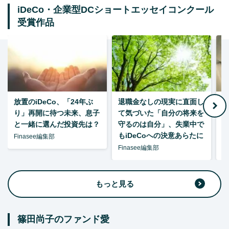
iDeCo・企業型DCショートエッセイコンクール
受賞作品
放置のiDeCo、「24年ぶ
退職金なしの現実に直面し
り」再開に待つ未来、息子
て気づいた「自分の将来を
と一緒に選んだ投資先は？
守るのは自分」、失業中で
た
もiDeCoへの決意あらたに
Finasee編集部
Finasee編集部
F
もっと見る
篠田尚子のファンド愛