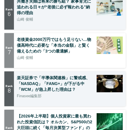
共働き夫婦は将来の勝ち組？ 家事育児に
追われる日々が“老後に必ず報われる”納
Rank
6
得の理由
山崎 俊輔
老後資金2000万円ではもう足りない…物
価高時代に必要な「本当の金額」と賢く
Rank
7
備えるための「3つの最適解」
山崎 俊輔
楽天証券で「半導体関連株」に警戒感、
「NASDAQ」「FANG+」が下がる中
Rank
8
「WCM」が急上昇した理由は？
Finasee編集部
【2026年上半期】個人投資家に最も買わ
れた投資信託は？ オルカン、S&P500の2
大巨頭に続く「毎月決算型ファンド」の
Rank