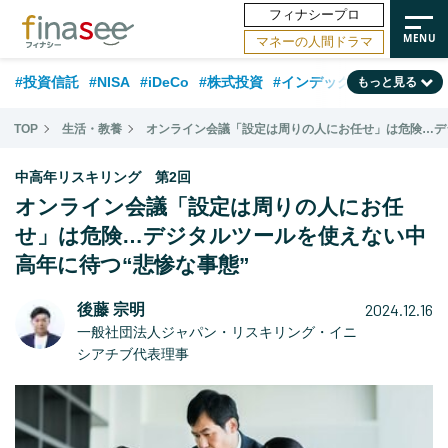
フィナシープロ
マネーの人間ドラマ
#投資信託
#NISA
#iDeCo
#株式投資
#インデックスファンド
もっと見る
#相談事例
#相続・贈与
#FP
#新NISA
#積立投資
#30代
TOP
生活・教養
オンライン会議「設定は周りの人にお任せ」は危険…デ
#ランキング
#日本株
#公的年金
#40代
#トレンド
中高年リスキリング 第2回
#フィナンシャル・ウェルビーイング
#企業型DC
#退職金
#50代
オンライン会議「設定は周りの人にお任
せ」は危険…デジタルツールを使えない中
#老後
#データ・調査
#金融用語解説
#話題の企業
#国内株式型
高年に待つ“悲惨な事態”
2024.12.16
後藤 宗明
一般社団法人ジャパン・リスキリング・イニ
シアチブ代表理事