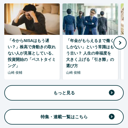
「今からNISAはもう遅
「年金がもらえるまで働く
老
い？」株高で身動きの取れ
しかない」という常識はも
ない人が見落としている、
う古い？ 人生の幸福度を
投資開始の「ベストタイミ
大きく上げる「引き際」の
ング」
選び方
山崎 俊輔
山崎 俊輔
山
もっと見る
特集・連載一覧はこちら