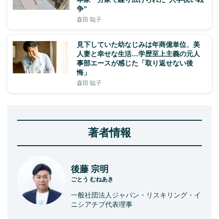
争”
森田 聡子
見下していた幼なじみは年商億単位、美
人妻と幸せな生活…学歴至上主義の元人
事部エースが感じた「取り返せない後
悔」
森田 聡子
著者情報
後藤 宗明
ごとう むねあき
一般社団法人ジャパン・リスキリング・イ
ニシアチブ代表理事