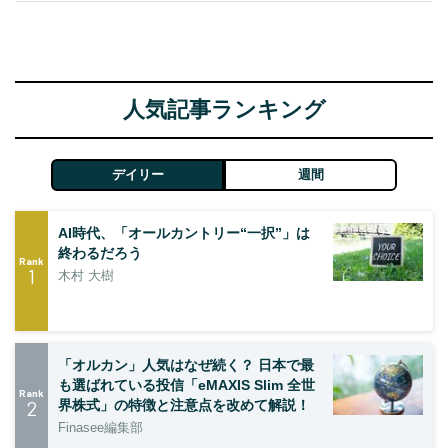
人気記事ランキング
デイリー
週間
AI時代、「オールカントリー“一択”」は
終わるだろう
Rank
1
木村 大樹
「オルカン」人気はなぜ続く？ 日本で最
も選ばれている投信「eMAXIS Slim 全世
Rank
2
界株式」の特徴と注意点を改めて解説！
Finasee編集部