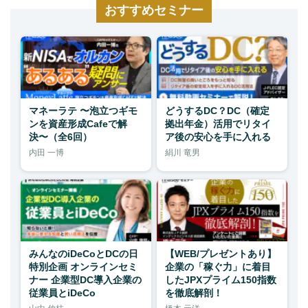
おすすめセミナー
マネーラテ 〜泡立つギモ
どうするDC？DC（確定
ンを資産形成Cafeで解
拠出年金）活用でリタイ
決〜（全6回）
ア後の安心を手に入れる
内田 一博
絹川 竜男
みんなのiDeCoとDCの日
【WEB/プレゼントあり】
特別企画 オンラインセミ
企業の「稼ぐ力」に着目
ナー 企業型DC導入企業の
したJPXプライム150指数
従業員とiDeCo
を徹底解剖！